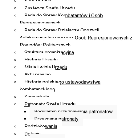
Szef Urzędu
Zastępca Szefa Urzędu
Rada do Spraw Kombatantów i Osób
Represjonowanych
Rada do Spraw Działaczy Opozycji
Antykomunistycznej oraz Osób Represjonowanych z
Powodów Politycznych
Struktura organizacyjna
Historia Urzędu
Misja i wizja Urzędu
Akty prawne
Historia polskiego ustawodawstwa
kombatanckiego
Komunikaty
Patronaty Szefa Urzędu
Regulamin przyznawania patronatów
Przyznane patronaty
Podziękowania
Dotacje