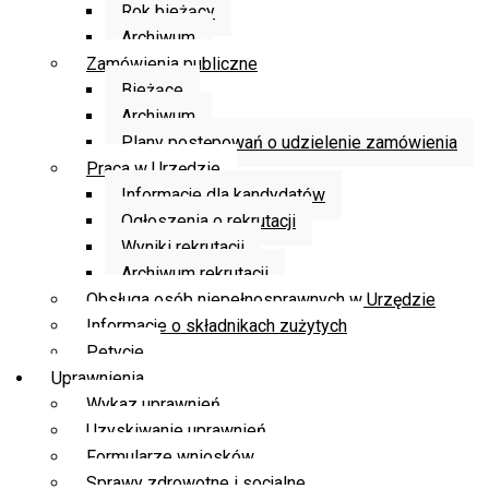
Rok bieżący
Archiwum
Zamówienia publiczne
Bieżące
Archiwum
Plany postępowań o udzielenie zamówienia
Praca w Urzędzie
Informacje dla kandydatów
Ogłoszenia o rekrutacji
Wyniki rekrutacji
Archiwum rekrutacji
Obsługa osób niepełnosprawnych w Urzędzie
Informacje o składnikach zużytych
Petycje
Uprawnienia
Wykaz uprawnień
Uzyskiwanie uprawnień
Formularze wniosków
Sprawy zdrowotne i socjalne