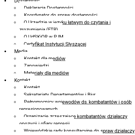
Dostępność
Deklaracja Dostępności
Koordynator do spraw dostępności
O Urzędzie w języku łatwym do czytania i
zrozumienia (ETR)
O UdSKiOR w PJM
Certyfikat Instytucji Słyszącej
Media
Kontakt dla mediów
Zapowiedzi
Materiały dla mediów
Kontakt
Kontakt
Sekretariaty Departamentów i Biur
Pełnomocnicy wojewodów ds. kombatantów i osób
represjonowanych
Organizacje zrzeszające kombatantów, działaczy
opozycji i ofiary represji
Wojewódzkie rady konsultacyjne do spraw działaczy