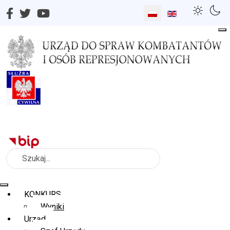
Wybierz swój język
Szukaj
KONKURS
Wyniki
Urząd