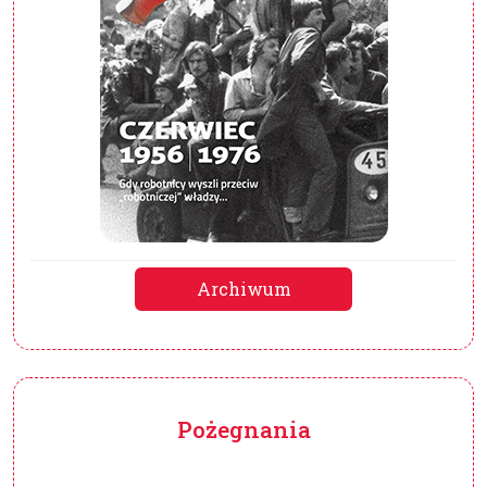
Archiwum
Pożegnania