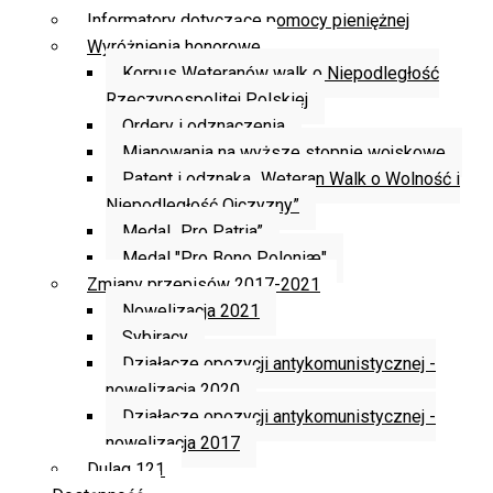
Informatory dotyczące pomocy pieniężnej
Wyróżnienia honorowe
Korpus Weteranów walk o Niepodległość
Rzeczypospolitej Polskiej
Ordery i odznaczenia
Mianowania na wyższe stopnie wojskowe
Patent i odznaka „Weteran Walk o Wolność i
Niepodległość Ojczyzny”
Medal „Pro Patria”
Medal "Pro Bono Poloniæ"
Zmiany przepisów 2017-2021
Nowelizacja 2021
Sybiracy
Działacze opozycji antykomunistycznej -
nowelizacja 2020
Działacze opozycji antykomunistycznej -
nowelizacja 2017
Dulag 121