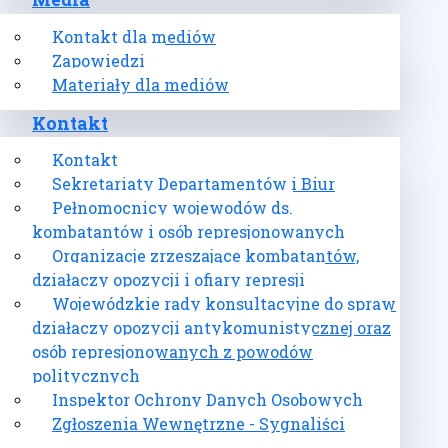
Media
Kontakt dla mediów
Zapowiedzi
Materiały dla mediów
Kontakt
Kontakt
Sekretariaty Departamentów i Biur
Pełnomocnicy wojewodów ds.
kombatantów i osób represjonowanych
Organizacje zrzeszające kombatantów,
działaczy opozycji i ofiary represji
Wojewódzkie rady konsultacyjne do spraw
działaczy opozycji antykomunistycznej oraz
osób represjonowanych z powodów
politycznych
Inspektor Ochrony Danych Osobowych
Zgłoszenia Wewnętrzne - Sygnaliści