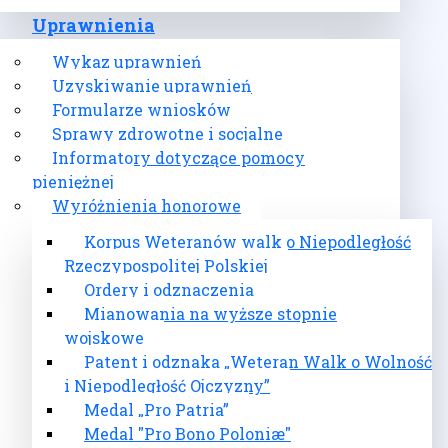
Uprawnienia
Wykaz uprawnień
Uzyskiwanie uprawnień
Formularze wniosków
Sprawy zdrowotne i socjalne
Informatory dotyczące pomocy
pieniężnej
Wyróżnienia honorowe
Korpus Weteranów walk o Niepodległość
Rzeczypospolitej Polskiej
Ordery i odznaczenia
Mianowania na wyższe stopnie
wojskowe
Patent i odznaka „Weteran Walk o Wolność
i Niepodległość Ojczyzny”
Medal „Pro Patria”
Medal "Pro Bono Poloniæ"