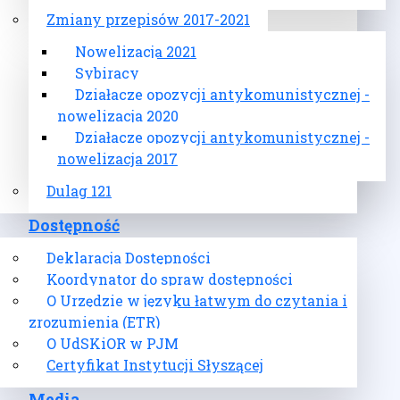
Zmiany przepisów 2017-2021
Nowelizacja 2021
Sybiracy
Działacze opozycji antykomunistycznej -
nowelizacja 2020
Działacze opozycji antykomunistycznej -
nowelizacja 2017
Dulag 121
Dostępność
Deklaracja Dostępności
Koordynator do spraw dostępności
O Urzędzie w języku łatwym do czytania i
zrozumienia (ETR)
O UdSKiOR w PJM
Certyfikat Instytucji Słyszącej