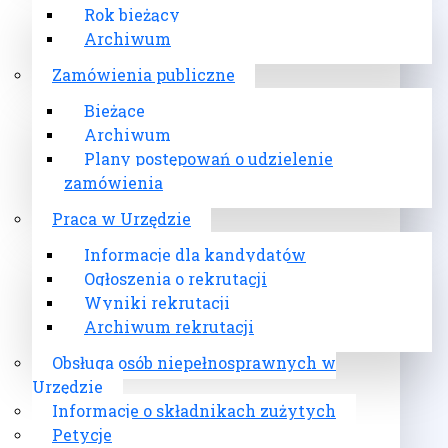
Rok bieżący
Archiwum
Zamówienia publiczne
Bieżące
Archiwum
Plany postępowań o udzielenie
zamówienia
Praca w Urzędzie
Informacje dla kandydatów
Ogłoszenia o rekrutacji
Wyniki rekrutacji
Archiwum rekrutacji
Obsługa osób niepełnosprawnych w
Urzędzie
Informacje o składnikach zużytych
Petycje