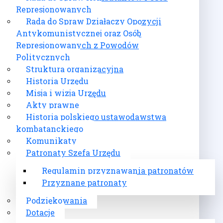
Represjonowanych
Rada do Spraw Działaczy Opozycji
Antykomunistycznej oraz Osób
Represjonowanych z Powodów
Politycznych
Struktura organizacyjna
Historia Urzędu
Misja i wizja Urzędu
Akty prawne
Historia polskiego ustawodawstwa
kombatanckiego
Komunikaty
Patronaty Szefa Urzędu
Regulamin przyznawania patronatów
Przyznane patronaty
Podziękowania
Dotacje