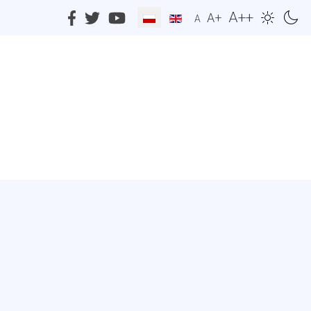
A++
A+
A