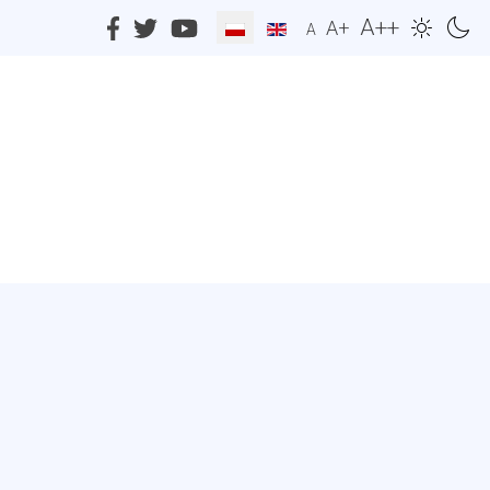
A++
A+
A