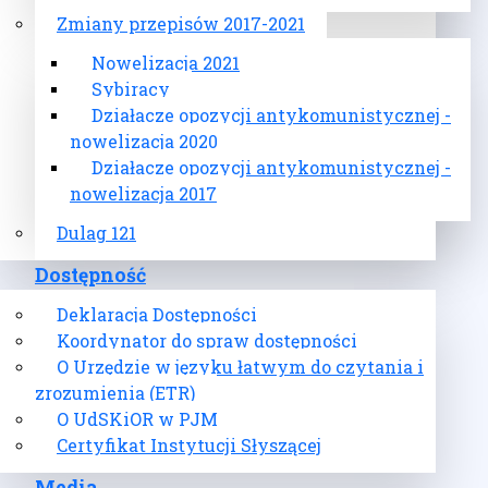
Zmiany przepisów 2017-2021
Nowelizacja 2021
Sybiracy
Działacze opozycji antykomunistycznej -
nowelizacja 2020
Działacze opozycji antykomunistycznej -
nowelizacja 2017
Dulag 121
Dostępność
Deklaracja Dostępności
Koordynator do spraw dostępności
O Urzędzie w języku łatwym do czytania i
zrozumienia (ETR)
O UdSKiOR w PJM
Certyfikat Instytucji Słyszącej