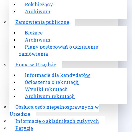
Rok bieżący
Archiwum
Zamówienia publiczne
Bieżące
Archiwum
Plany postępowań o udzielenie
zamówienia
Praca w Urzędzie
Informacje dla kandydatów
Ogłoszenia o rekrutacji
Wyniki rekrutacji
Archiwum rekrutacji
Obsługa osób niepełnosprawnych w
Urzędzie
Informacje o składnikach zużytych
Petycje