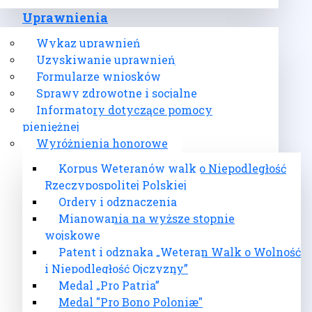
Uprawnienia
Wykaz uprawnień
Uzyskiwanie uprawnień
Formularze wniosków
Sprawy zdrowotne i socjalne
Informatory dotyczące pomocy
pieniężnej
Wyróżnienia honorowe
Korpus Weteranów walk o Niepodległość
Rzeczypospolitej Polskiej
Ordery i odznaczenia
Mianowania na wyższe stopnie
wojskowe
Patent i odznaka „Weteran Walk o Wolność
i Niepodległość Ojczyzny”
Medal „Pro Patria”
Medal "Pro Bono Poloniæ"