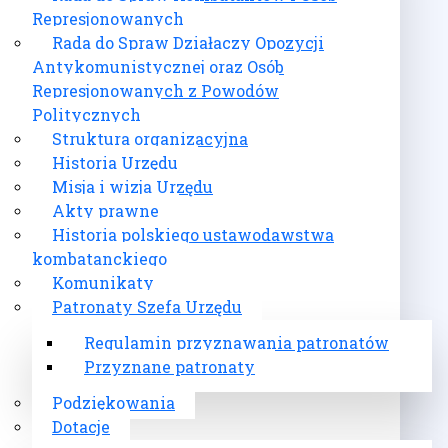
Represjonowanych
Rada do Spraw Działaczy Opozycji
Antykomunistycznej oraz Osób
Represjonowanych z Powodów
Politycznych
Struktura organizacyjna
Historia Urzędu
Misja i wizja Urzędu
Akty prawne
Historia polskiego ustawodawstwa
kombatanckiego
Komunikaty
Patronaty Szefa Urzędu
Regulamin przyznawania patronatów
Przyznane patronaty
Podziękowania
Dotacje