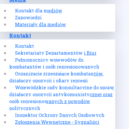
Media
Kontakt dla mediów
Zapowiedzi
Materiały dla mediów
Kontakt
Kontakt
Sekretariaty Departamentów i Biur
Pełnomocnicy wojewodów ds.
kombatantów i osób represjonowanych
Organizacje zrzeszające kombatantów,
działaczy opozycji i ofiary represji
Wojewódzkie rady konsultacyjne do spraw
działaczy opozycji antykomunistycznej oraz
osób represjonowanych z powodów
politycznych
Inspektor Ochrony Danych Osobowych
Zgłoszenia Wewnętrzne - Sygnaliści