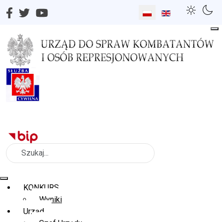
Wybierz swój język
Szukaj
KONKURS
Wyniki
Urząd