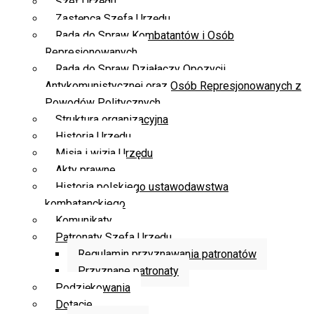
Szef Urzędu
Zastępca Szefa Urzędu
Rada do Spraw Kombatantów i Osób
Represjonowanych
Rada do Spraw Działaczy Opozycji
Antykomunistycznej oraz Osób Represjonowanych z
Powodów Politycznych
Struktura organizacyjna
Historia Urzędu
Misja i wizja Urzędu
Akty prawne
Historia polskiego ustawodawstwa
kombatanckiego
Komunikaty
Patronaty Szefa Urzędu
Regulamin przyznawania patronatów
Przyznane patronaty
Podziękowania
Dotacje