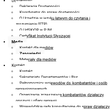
Dostępność
Deklaracja Dostępności
Koordynator do spraw dostępności
O Urzędzie w języku łatwym do czytania i
zrozumienia (ETR)
O UdSKiOR w PJM
Certyfikat Instytucji Słyszącej
Media
Kontakt dla mediów
Zapowiedzi
Materiały dla mediów
Kontakt
Kontakt
Sekretariaty Departamentów i Biur
Pełnomocnicy wojewodów ds. kombatantów i osób
represjonowanych
Organizacje zrzeszające kombatantów, działaczy
opozycji i ofiary represji
Wojewódzkie rady konsultacyjne do spraw działaczy