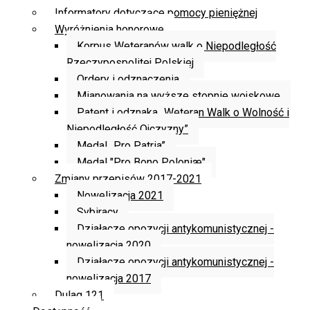
Informatory dotyczące pomocy pieniężnej
Wyróżnienia honorowe
Korpus Weteranów walk o Niepodległość
Rzeczypospolitej Polskiej
Ordery i odznaczenia
Mianowania na wyższe stopnie wojskowe
Patent i odznaka „Weteran Walk o Wolność i
Niepodległość Ojczyzny”
Medal „Pro Patria”
Medal "Pro Bono Poloniæ"
Zmiany przepisów 2017-2021
Nowelizacja 2021
Sybiracy
Działacze opozycji antykomunistycznej -
nowelizacja 2020
Działacze opozycji antykomunistycznej -
nowelizacja 2017
Dulag 121