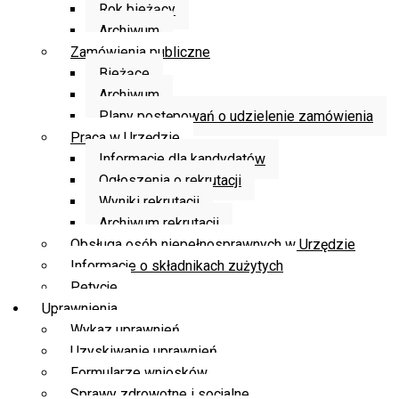
Rok bieżący
Archiwum
Zamówienia publiczne
Bieżące
Archiwum
Plany postępowań o udzielenie zamówienia
Praca w Urzędzie
Informacje dla kandydatów
Ogłoszenia o rekrutacji
Wyniki rekrutacji
Archiwum rekrutacji
Obsługa osób niepełnosprawnych w Urzędzie
Informacje o składnikach zużytych
Petycje
Uprawnienia
Wykaz uprawnień
Uzyskiwanie uprawnień
Formularze wniosków
Sprawy zdrowotne i socjalne