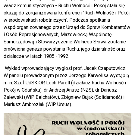
władz komunistycznych - Ruchu Wolność i Pokój stała się
okazją do zorganizowana konferencji "Ruch Wolność i Pokój
w środowiskach robotniczych". Podczas spotkania
współorganizowanego przez Urząd do Spraw Kombatantów
i Osób Represjonowanych, Mazowiecką Wspólnotę
Samorządową i Stowarzyszenie Wolnego Słowa zostanie
omówiona geneza powstania Ruchu, jego działalność oraz
działacze w latach 1985 -1992.
Wykład wprowadzający wygłosi prof. Jacek Czaputowicz.
W panelu prowadzonym przez Jerzego Karwelisa wystąpią
m.in. Szef UdSKiOR Lech Parell (działacz Ruchu Wolność i
Pokój w Gdańsku), dr Andrzej Anusz (NZS), dr Dariusz
Zalewski (WiP Bełchatów), Zbigniew Bujak (Solidarność) i
Mariusz Ambroziak (WiP Ursus).