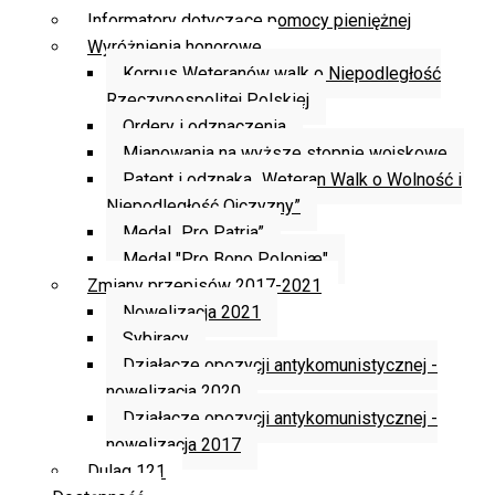
Informatory dotyczące pomocy pieniężnej
Wyróżnienia honorowe
Korpus Weteranów walk o Niepodległość
Rzeczypospolitej Polskiej
Ordery i odznaczenia
Mianowania na wyższe stopnie wojskowe
Patent i odznaka „Weteran Walk o Wolność i
Niepodległość Ojczyzny”
Medal „Pro Patria”
Medal "Pro Bono Poloniæ"
Zmiany przepisów 2017-2021
Nowelizacja 2021
Sybiracy
Działacze opozycji antykomunistycznej -
nowelizacja 2020
Działacze opozycji antykomunistycznej -
nowelizacja 2017
Dulag 121