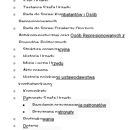
Szef Urzędu
Zastępca Szefa Urzędu
Rada do Spraw Kombatantów i Osób
Represjonowanych
Rada do Spraw Działaczy Opozycji
Antykomunistycznej oraz Osób Represjonowanych z
Powodów Politycznych
Struktura organizacyjna
Historia Urzędu
Misja i wizja Urzędu
Akty prawne
Historia polskiego ustawodawstwa
kombatanckiego
Komunikaty
Patronaty Szefa Urzędu
Regulamin przyznawania patronatów
Przyznane patronaty
Podziękowania
Dotacje