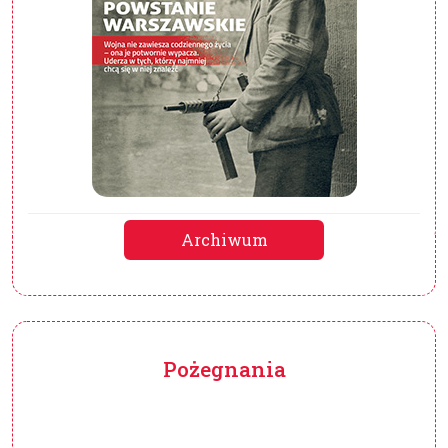
Archiwum
Pożegnania