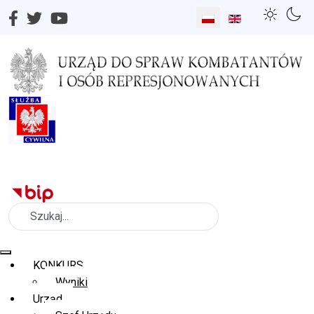
Wybierz swój język
Szukaj
KONKURS
Wyniki
Urząd