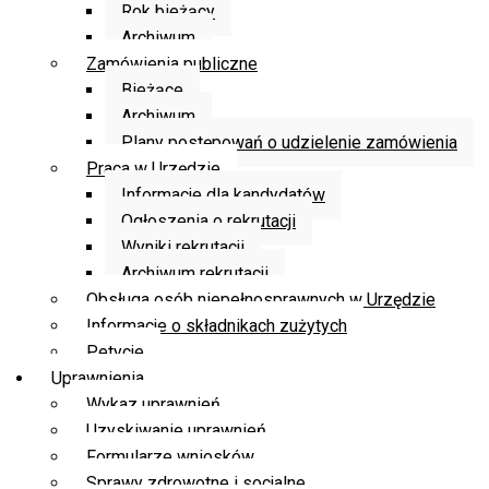
Rok bieżący
Archiwum
Zamówienia publiczne
Bieżące
Archiwum
Plany postępowań o udzielenie zamówienia
Praca w Urzędzie
Informacje dla kandydatów
Ogłoszenia o rekrutacji
Wyniki rekrutacji
Archiwum rekrutacji
Obsługa osób niepełnosprawnych w Urzędzie
Informacje o składnikach zużytych
Petycje
Uprawnienia
Wykaz uprawnień
Uzyskiwanie uprawnień
Formularze wniosków
Sprawy zdrowotne i socjalne