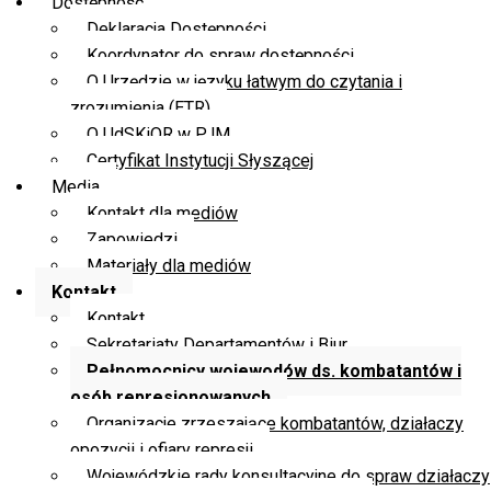
Dostępność
Deklaracja Dostępności
Koordynator do spraw dostępności
O Urzędzie w języku łatwym do czytania i
zrozumienia (ETR)
O UdSKiOR w PJM
Certyfikat Instytucji Słyszącej
Media
Kontakt dla mediów
Zapowiedzi
Materiały dla mediów
Kontakt
Kontakt
Sekretariaty Departamentów i Biur
Pełnomocnicy wojewodów ds. kombatantów i
osób represjonowanych
Organizacje zrzeszające kombatantów, działaczy
opozycji i ofiary represji
Wojewódzkie rady konsultacyjne do spraw działaczy