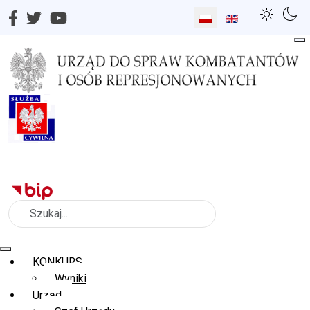
Wybierz swój język
Szukaj
KONKURS
Wyniki
Urząd