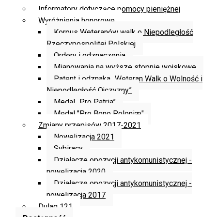
Informatory dotyczące pomocy pieniężnej
Wyróżnienia honorowe
Korpus Weteranów walk o Niepodległość
Rzeczypospolitej Polskiej
Ordery i odznaczenia
Mianowania na wyższe stopnie wojskowe
Patent i odznaka „Weteran Walk o Wolność i
Niepodległość Ojczyzny”
Medal „Pro Patria”
Medal "Pro Bono Poloniæ"
Zmiany przepisów 2017-2021
Nowelizacja 2021
Sybiracy
Działacze opozycji antykomunistycznej -
nowelizacja 2020
Działacze opozycji antykomunistycznej -
nowelizacja 2017
Dulag 121