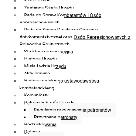
Szef Urzędu
Zastępca Szefa Urzędu
Rada do Spraw Kombatantów i Osób
Represjonowanych
Rada do Spraw Działaczy Opozycji
Antykomunistycznej oraz Osób Represjonowanych z
Powodów Politycznych
Struktura organizacyjna
Historia Urzędu
Misja i wizja Urzędu
Akty prawne
Historia polskiego ustawodawstwa
kombatanckiego
Komunikaty
Patronaty Szefa Urzędu
Regulamin przyznawania patronatów
Przyznane patronaty
Podziękowania
Dotacje