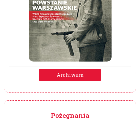
Archiwum
Pożegnania