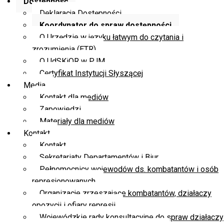
Dostępność
Deklaracja Dostępności
Koordynator do spraw dostępności
O Urzędzie w języku łatwym do czytania i
zrozumienia (ETR)
O UdSKiOR w PJM
Certyfikat Instytucji Słyszącej
Media
Kontakt dla mediów
Zapowiedzi
Materiały dla mediów
Kontakt
Kontakt
Sekretariaty Departamentów i Biur
Pełnomocnicy wojewodów ds. kombatantów i osób
represjonowanych
Organizacje zrzeszające kombatantów, działaczy
opozycji i ofiary represji
Wojewódzkie rady konsultacyjne do spraw działaczy