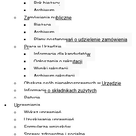
Rok bieżący
Archiwum
Zamówienia publiczne
Bieżące
Archiwum
Plany postępowań o udzielenie zamówienia
Praca w Urzędzie
Informacje dla kandydatów
Ogłoszenia o rekrutacji
Wyniki rekrutacji
Archiwum rekrutacji
Obsługa osób niepełnosprawnych w Urzędzie
Informacje o składnikach zużytych
Petycje
Uprawnienia
Wykaz uprawnień
Uzyskiwanie uprawnień
Formularze wniosków
Sprawy zdrowotne i socjalne