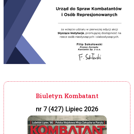
Biuletyn Kombatant
nr 7 (427) Lipiec 2026