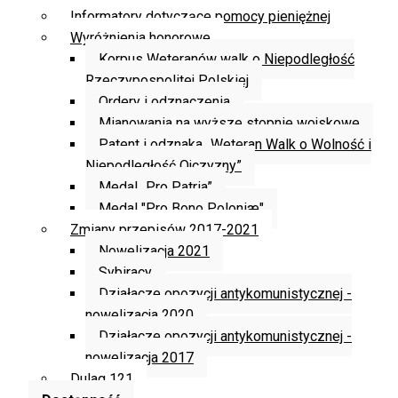
Informatory dotyczące pomocy pieniężnej
Wyróżnienia honorowe
Korpus Weteranów walk o Niepodległość
Rzeczypospolitej Polskiej
Ordery i odznaczenia
Mianowania na wyższe stopnie wojskowe
Patent i odznaka „Weteran Walk o Wolność i
Niepodległość Ojczyzny”
Medal „Pro Patria”
Medal "Pro Bono Poloniæ"
Zmiany przepisów 2017-2021
Nowelizacja 2021
Sybiracy
Działacze opozycji antykomunistycznej -
nowelizacja 2020
Działacze opozycji antykomunistycznej -
nowelizacja 2017
Dulag 121