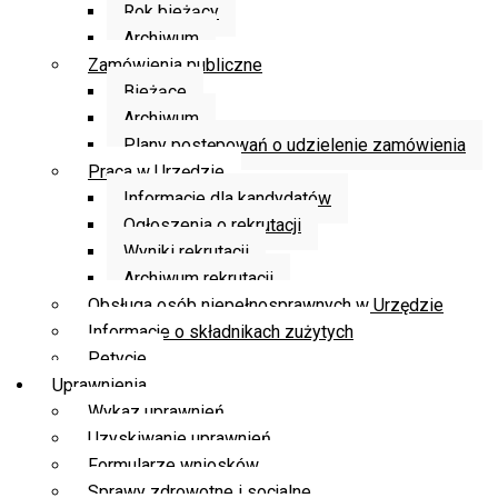
Rok bieżący
Archiwum
Zamówienia publiczne
Bieżące
Archiwum
Plany postępowań o udzielenie zamówienia
Praca w Urzędzie
Informacje dla kandydatów
Ogłoszenia o rekrutacji
Wyniki rekrutacji
Archiwum rekrutacji
Obsługa osób niepełnosprawnych w Urzędzie
Informacje o składnikach zużytych
Petycje
Uprawnienia
Wykaz uprawnień
Uzyskiwanie uprawnień
Formularze wniosków
Sprawy zdrowotne i socjalne