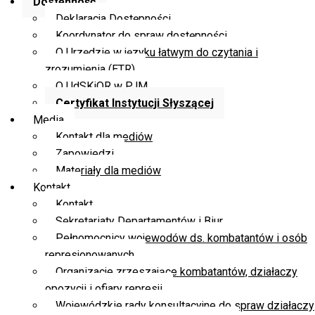
Dostępność
Deklaracja Dostępności
Koordynator do spraw dostępności
O Urzędzie w języku łatwym do czytania i
zrozumienia (ETR)
O UdSKiOR w PJM
Certyfikat Instytucji Słyszącej
Media
Kontakt dla mediów
Zapowiedzi
Materiały dla mediów
Kontakt
Kontakt
Sekretariaty Departamentów i Biur
Pełnomocnicy wojewodów ds. kombatantów i osób
represjonowanych
Organizacje zrzeszające kombatantów, działaczy
opozycji i ofiary represji
Wojewódzkie rady konsultacyjne do spraw działaczy