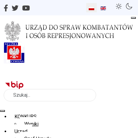
Wybierz swój język
Szukaj
KONKURS
Wyniki
Urząd