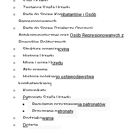
Szef Urzędu
Zastępca Szefa Urzędu
Rada do Spraw Kombatantów i Osób
Represjonowanych
Rada do Spraw Działaczy Opozycji
Antykomunistycznej oraz Osób Represjonowanych z
Powodów Politycznych
Struktura organizacyjna
Historia Urzędu
Misja i wizja Urzędu
Akty prawne
Historia polskiego ustawodawstwa
kombatanckiego
Komunikaty
Patronaty Szefa Urzędu
Regulamin przyznawania patronatów
Przyznane patronaty
Podziękowania
Dotacje