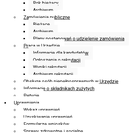
Rok bieżący
Archiwum
Zamówienia publiczne
Bieżące
Archiwum
Plany postępowań o udzielenie zamówienia
Praca w Urzędzie
Informacje dla kandydatów
Ogłoszenia o rekrutacji
Wyniki rekrutacji
Archiwum rekrutacji
Obsługa osób niepełnosprawnych w Urzędzie
Informacje o składnikach zużytych
Petycje
Uprawnienia
Wykaz uprawnień
Uzyskiwanie uprawnień
Formularze wniosków
Sprawy zdrowotne i socjalne