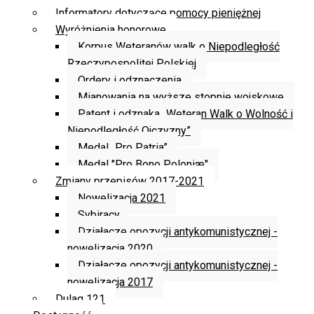
Informatory dotyczące pomocy pieniężnej
Wyróżnienia honorowe
Korpus Weteranów walk o Niepodległość
Rzeczypospolitej Polskiej
Ordery i odznaczenia
Mianowania na wyższe stopnie wojskowe
Patent i odznaka „Weteran Walk o Wolność i
Niepodległość Ojczyzny”
Medal „Pro Patria”
Medal "Pro Bono Poloniæ"
Zmiany przepisów 2017-2021
Nowelizacja 2021
Sybiracy
Działacze opozycji antykomunistycznej -
nowelizacja 2020
Działacze opozycji antykomunistycznej -
nowelizacja 2017
Dulag 121