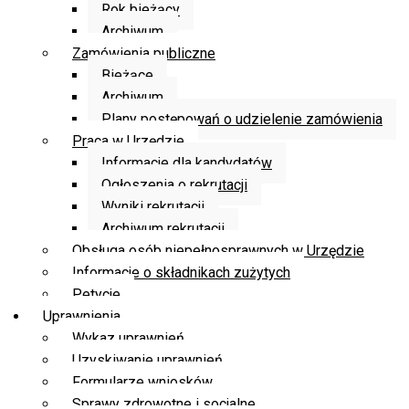
Rok bieżący
Archiwum
Zamówienia publiczne
Bieżące
Archiwum
Plany postępowań o udzielenie zamówienia
Praca w Urzędzie
Informacje dla kandydatów
Ogłoszenia o rekrutacji
Wyniki rekrutacji
Archiwum rekrutacji
Obsługa osób niepełnosprawnych w Urzędzie
Informacje o składnikach zużytych
Petycje
Uprawnienia
Wykaz uprawnień
Uzyskiwanie uprawnień
Formularze wniosków
Sprawy zdrowotne i socjalne