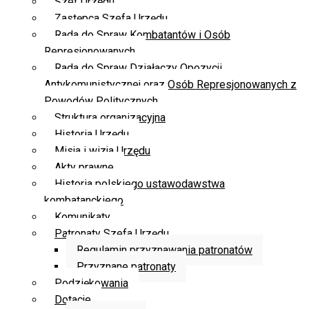
Szef Urzędu
Zastępca Szefa Urzędu
Rada do Spraw Kombatantów i Osób
Represjonowanych
Rada do Spraw Działaczy Opozycji
Antykomunistycznej oraz Osób Represjonowanych z
Powodów Politycznych
Struktura organizacyjna
Historia Urzędu
Misja i wizja Urzędu
Akty prawne
Historia polskiego ustawodawstwa
kombatanckiego
Komunikaty
Patronaty Szefa Urzędu
Regulamin przyznawania patronatów
Przyznane patronaty
Podziękowania
Dotacje