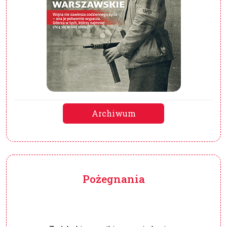
Archiwum
Pożegnania