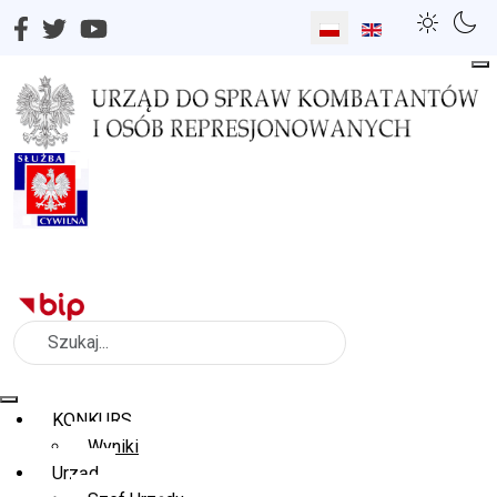
Wybierz swój język
Szukaj
KONKURS
Wyniki
Urząd