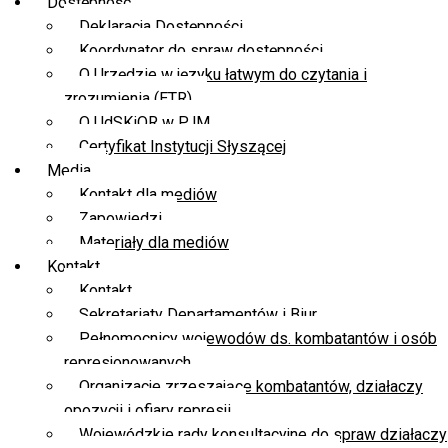
Dostępność
Deklaracja Dostępności
Koordynator do spraw dostępności
O Urzędzie w języku łatwym do czytania i
zrozumienia (ETR)
O UdSKiOR w PJM
Certyfikat Instytucji Słyszącej
Media
Kontakt dla mediów
Zapowiedzi
Materiały dla mediów
Kontakt
Kontakt
Sekretariaty Departamentów i Biur
Pełnomocnicy wojewodów ds. kombatantów i osób
represjonowanych
Organizacje zrzeszające kombatantów, działaczy
opozycji i ofiary represji
Wojewódzkie rady konsultacyjne do spraw działaczy