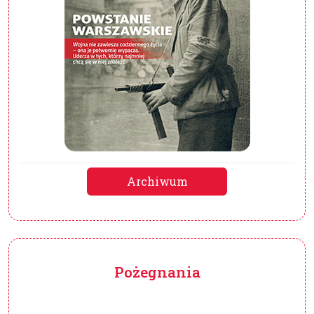
Archiwum
Pożegnania