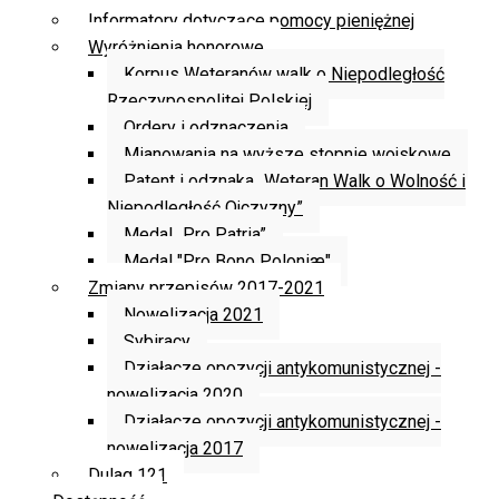
Informatory dotyczące pomocy pieniężnej
Wyróżnienia honorowe
Korpus Weteranów walk o Niepodległość
Rzeczypospolitej Polskiej
Ordery i odznaczenia
Mianowania na wyższe stopnie wojskowe
Patent i odznaka „Weteran Walk o Wolność i
Niepodległość Ojczyzny”
Medal „Pro Patria”
Medal "Pro Bono Poloniæ"
Zmiany przepisów 2017-2021
Nowelizacja 2021
Sybiracy
Działacze opozycji antykomunistycznej -
nowelizacja 2020
Działacze opozycji antykomunistycznej -
nowelizacja 2017
Dulag 121