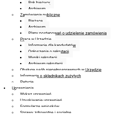
Rok bieżący
Archiwum
Zamówienia publiczne
Bieżące
Archiwum
Plany postępowań o udzielenie zamówienia
Praca w Urzędzie
Informacje dla kandydatów
Ogłoszenia o rekrutacji
Wyniki rekrutacji
Archiwum rekrutacji
Obsługa osób niepełnosprawnych w Urzędzie
Informacje o składnikach zużytych
Petycje
Uprawnienia
Wykaz uprawnień
Uzyskiwanie uprawnień
Formularze wniosków
Sprawy zdrowotne i socjalne