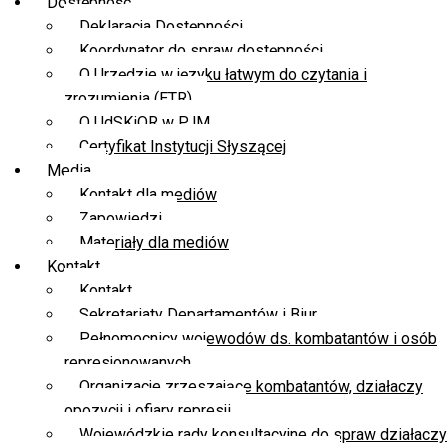
Dostępność
Deklaracja Dostępności
Koordynator do spraw dostępności
O Urzędzie w języku łatwym do czytania i
zrozumienia (ETR)
O UdSKiOR w PJM
Certyfikat Instytucji Słyszącej
Media
Kontakt dla mediów
Zapowiedzi
Materiały dla mediów
Kontakt
Kontakt
Sekretariaty Departamentów i Biur
Pełnomocnicy wojewodów ds. kombatantów i osób
represjonowanych
Organizacje zrzeszające kombatantów, działaczy
opozycji i ofiary represji
Wojewódzkie rady konsultacyjne do spraw działaczy