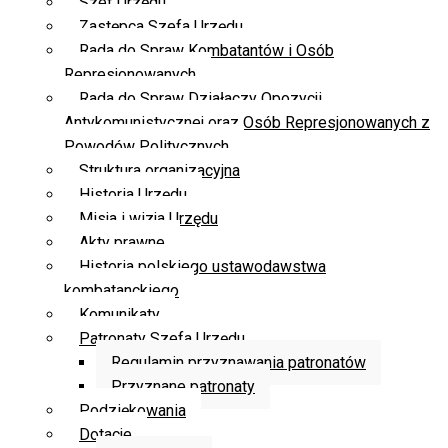
Szef Urzędu
Zastępca Szefa Urzędu
Rada do Spraw Kombatantów i Osób
Represjonowanych
Rada do Spraw Działaczy Opozycji
Antykomunistycznej oraz Osób Represjonowanych z
Powodów Politycznych
Struktura organizacyjna
Historia Urzędu
Misja i wizja Urzędu
Akty prawne
Historia polskiego ustawodawstwa
kombatanckiego
Komunikaty
Patronaty Szefa Urzędu
Regulamin przyznawania patronatów
Przyznane patronaty
Podziękowania
Dotacje