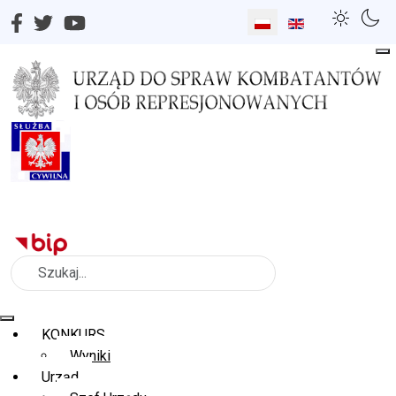
Wybierz swój język
Szukaj
KONKURS
Wyniki
Urząd