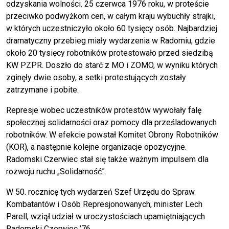
odzyskania wolności. 25 czerwca 1976 roku, w proteście
przeciwko podwyżkom cen, w całym kraju wybuchły strajki,
w których uczestniczyło około 60 tysięcy osób. Najbardziej
dramatyczny przebieg miały wydarzenia w Radomiu, gdzie
około 20 tysięcy robotników protestowało przed siedzibą
KW PZPR. Doszło do starć z MO i ZOMO, w wyniku których
zginęły dwie osoby, a setki protestujących zostały
zatrzymane i pobite.
Represje wobec uczestników protestów wywołały falę
społecznej solidarności oraz pomocy dla prześladowanych
robotników. W efekcie powstał Komitet Obrony Robotników
(KOR), a następnie kolejne organizacje opozycyjne.
Radomski Czerwiec stał się także ważnym impulsem dla
rozwoju ruchu „Solidarność”.
W 50. rocznicę tych wydarzeń Szef Urzędu do Spraw
Kombatantów i Osób Represjonowanych, minister Lech
Parell, wziął udział w uroczystościach upamiętniających
Radomski Czerwiec ’76.