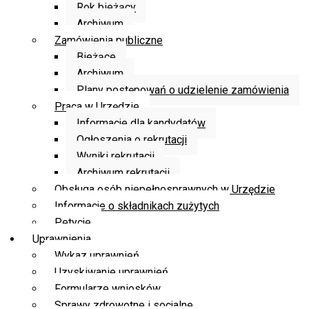
Rok bieżący
Archiwum
Zamówienia publiczne
Bieżące
Archiwum
Plany postępowań o udzielenie zamówienia
Praca w Urzędzie
Informacje dla kandydatów
Ogłoszenia o rekrutacji
Wyniki rekrutacji
Archiwum rekrutacji
Obsługa osób niepełnosprawnych w Urzędzie
Informacje o składnikach zużytych
Petycje
Uprawnienia
Wykaz uprawnień
Uzyskiwanie uprawnień
Formularze wniosków
Sprawy zdrowotne i socjalne