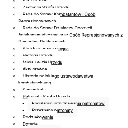
Szef Urzędu
Zastępca Szefa Urzędu
Rada do Spraw Kombatantów i Osób
Represjonowanych
Rada do Spraw Działaczy Opozycji
Antykomunistycznej oraz Osób Represjonowanych z
Powodów Politycznych
Struktura organizacyjna
Historia Urzędu
Misja i wizja Urzędu
Akty prawne
Historia polskiego ustawodawstwa
kombatanckiego
Komunikaty
Patronaty Szefa Urzędu
Regulamin przyznawania patronatów
Przyznane patronaty
Podziękowania
Dotacje