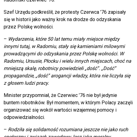
Szef Urzędu podkreślił, że protesty Czerwca ’76 zapisały
się w historii jako ważny krok na drodze do odzyskania
przez Polskę wolności.
–
Wydarzenia, które 50 lat temu miały miejsce między
innymi tutaj, w Radomiu, stały się kamieniami milowymi
prowadzącymi do odzyskania przez Polskę wolności. W
Radomiu, Ursusie, Płocku i wielu innych miejscach, choć na
mniejszą skalę, robotnicy powiedzieli „dość”. „Dość”
propagandzie, „dość” arogancji władzy, która nie liczyła się
z głosem ludzi pracy.
Minister przypomniał, że Czerwiec ’76 nie był jedynie
buntem robotników. Był momentem, w którym Polacy zaczęli
organizować się wokół wartości wzajemnej pomocy i
odpowiedzialności.
–
Rodziła się solidarność rozumiana jeszcze nie jako ruch
społeczny i związek zawodowy, lecz jako moralny