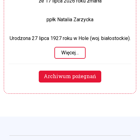
że 17 lipca 2026 roku zmarła
ppłk Natalia Zarzycka
Urodzona 27 lipca 1927 roku w Hole (woj. białostockie).
Więcej…
Archiwum pożegnań