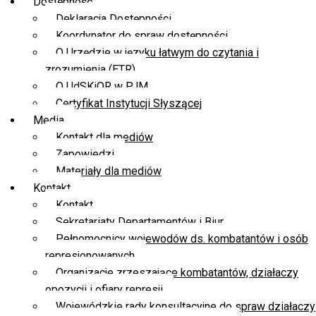
Dostępność
Deklaracja Dostępności
Koordynator do spraw dostępności
O Urzędzie w języku łatwym do czytania i
zrozumienia (ETR)
O UdSKiOR w PJM
Certyfikat Instytucji Słyszącej
Media
Kontakt dla mediów
Zapowiedzi
Materiały dla mediów
Kontakt
Kontakt
Sekretariaty Departamentów i Biur
Pełnomocnicy wojewodów ds. kombatantów i osób
represjonowanych
Organizacje zrzeszające kombatantów, działaczy
opozycji i ofiary represji
Wojewódzkie rady konsultacyjne do spraw działaczy