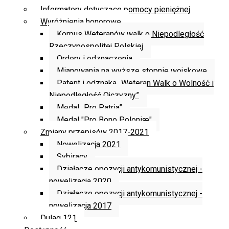
Informatory dotyczące pomocy pieniężnej
Wyróżnienia honorowe
Korpus Weteranów walk o Niepodległość
Rzeczypospolitej Polskiej
Ordery i odznaczenia
Mianowania na wyższe stopnie wojskowe
Patent i odznaka „Weteran Walk o Wolność i
Niepodległość Ojczyzny”
Medal „Pro Patria”
Medal "Pro Bono Poloniæ"
Zmiany przepisów 2017-2021
Nowelizacja 2021
Sybiracy
Działacze opozycji antykomunistycznej -
nowelizacja 2020
Działacze opozycji antykomunistycznej -
nowelizacja 2017
Dulag 121