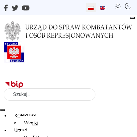
Wybierz swój język
Szukaj
KONKURS
Wyniki
Urząd