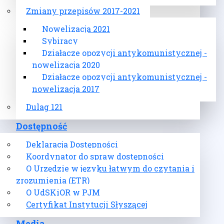
Zmiany przepisów 2017-2021
Nowelizacja 2021
Sybiracy
Działacze opozycji antykomunistycznej -
nowelizacja 2020
Działacze opozycji antykomunistycznej -
nowelizacja 2017
Dulag 121
Dostępność
Deklaracja Dostępności
Koordynator do spraw dostępności
O Urzędzie w języku łatwym do czytania i
zrozumienia (ETR)
O UdSKiOR w PJM
Certyfikat Instytucji Słyszącej