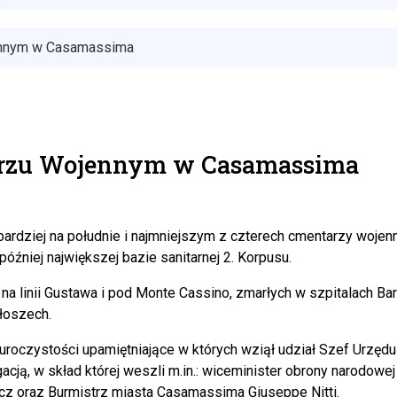
ennym w Casamassima
arzu Wojennym w Casamassima
rdziej na południe i najmniejszym z czterech cmentarzy woje
óźniej największej bazie sanitarnej 2. Korpusu.
 na linii Gustawa i pod Monte Cassino, zmarłych w szpitalach Ba
łoszech.
oczystości upamiętniające w których wziął udział Szef Urzę
acją, w skład której weszli m.in.: wiceminister obrony narodowe
z oraz Burmistrz miasta Casamassima Giuseppe Nitti.