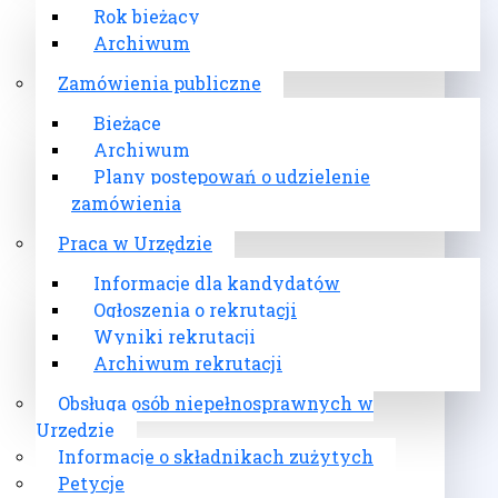
Rok bieżący
Archiwum
Zamówienia publiczne
Bieżące
Archiwum
Plany postępowań o udzielenie
zamówienia
Praca w Urzędzie
Informacje dla kandydatów
Ogłoszenia o rekrutacji
Wyniki rekrutacji
Archiwum rekrutacji
Obsługa osób niepełnosprawnych w
Urzędzie
Informacje o składnikach zużytych
Petycje