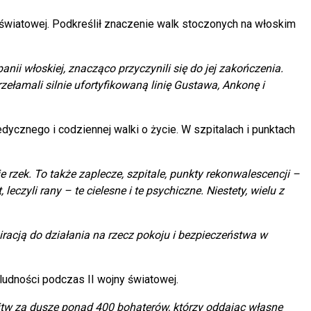
światowej. Podkreślił znaczenie walk stoczonych na włoskim
ii włoskiej, znacząco przyczynili się do jej zakończenia.
zełamali silnie ufortyfikowaną linię Gustawa, Ankonę i
dycznego i codziennej walki o życie. W szpitalach i punktach
rzek. To także zaplecze, szpitale, punkty rekonwalescencji –
eczyli rany – te cielesne i te psychiczne. Niestety, wielu z
racją do działania na rzecz pokoju i bezpieczeństwa w
 ludności podczas II wojny światowej.
itw za dusze ponad 400 bohaterów, którzy oddając własne