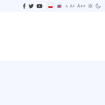
A++
A+
A