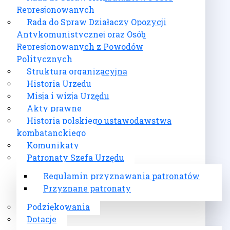
Represjonowanych
Rada do Spraw Działaczy Opozycji
Antykomunistycznej oraz Osób
Represjonowanych z Powodów
Politycznych
Struktura organizacyjna
Historia Urzędu
Misja i wizja Urzędu
Akty prawne
Historia polskiego ustawodawstwa
kombatanckiego
Komunikaty
Patronaty Szefa Urzędu
Regulamin przyznawania patronatów
Przyznane patronaty
Podziękowania
Dotacje