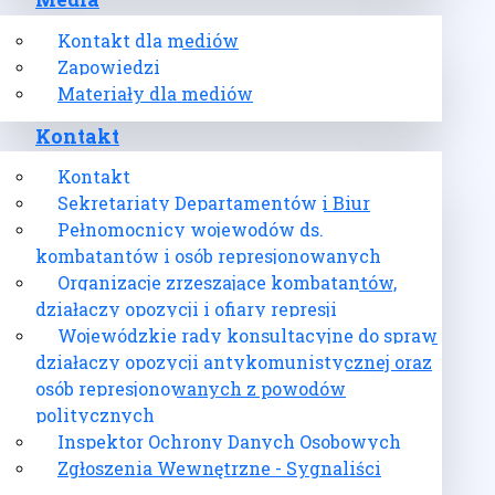
Media
Kontakt dla mediów
Zapowiedzi
Materiały dla mediów
Kontakt
Kontakt
Sekretariaty Departamentów i Biur
Pełnomocnicy wojewodów ds.
kombatantów i osób represjonowanych
Organizacje zrzeszające kombatantów,
działaczy opozycji i ofiary represji
Wojewódzkie rady konsultacyjne do spraw
działaczy opozycji antykomunistycznej oraz
osób represjonowanych z powodów
politycznych
Inspektor Ochrony Danych Osobowych
Zgłoszenia Wewnętrzne - Sygnaliści