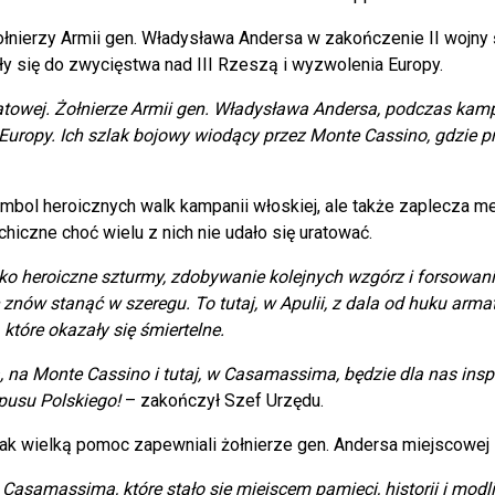
łnierzy Armii gen. Władysława Andersa w zakończenie II wojny 
y się do zwycięstwa nad III Rzeszą i wyzwolenia Europy.
owej. Żołnierze Armii gen. Władysława Andersa, podczas kampan
Europy. Ich szlak bojowy wiodący przez Monte Cassino, gdzie pr
mbol heroicznych walk kampanii włoskiej, ale także zaplecza me
chiczne choć wielu z nich nie udało się uratować.
 heroiczne szturmy, zdobywanie kolejnych wzgórz i forsowanie 
nów stanąć w szeregu. To tutaj, w Apulii, z dala od huku armat, l
które okazały się śmiertelne.
 na Monte Cassino i tutaj, w Casamassima, będzie dla nas inspi
rpusu Polskiego!
– zakończył Szef Urzędu.
ł jak wielką pomoc zapewniali żołnierze gen. Andersa miejscowej
samassima, które stało się miejscem pamięci, historii i modl