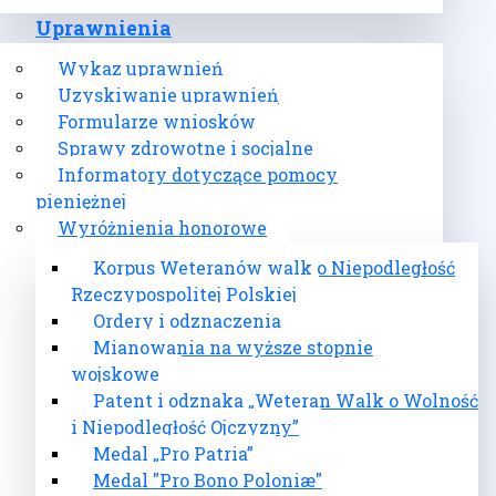
Uprawnienia
Wykaz uprawnień
Uzyskiwanie uprawnień
Formularze wniosków
Sprawy zdrowotne i socjalne
Informatory dotyczące pomocy
pieniężnej
Wyróżnienia honorowe
Korpus Weteranów walk o Niepodległość
Rzeczypospolitej Polskiej
Ordery i odznaczenia
Mianowania na wyższe stopnie
wojskowe
Patent i odznaka „Weteran Walk o Wolność
i Niepodległość Ojczyzny”
Medal „Pro Patria”
Medal "Pro Bono Poloniæ"