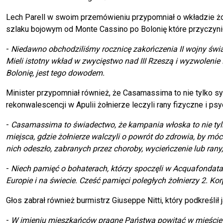
Lech Parell w swoim przemówieniu przypomniał o wkładzie żo
szlaku bojowym od Monte Cassino po Bolonię które przyczynił
-
Niedawno obchodziliśmy rocznicę zakończenia II wojny świat
Mieli istotny wkład w zwycięstwo nad III Rzeszą i wyzwolenie 
Bolonię, jest tego dowodem.
Minister przypomniał również, że Casamassima to nie tylko sy
rekonwalescencji w Apulii żołnierze leczyli rany fizyczne i psy
-
Casamassima to świadectwo, że kampania włoska to nie tylko
miejsca, gdzie żołnierze walczyli o powrót do zdrowia, by móc z
nich odeszło, zabranych przez choroby, wycieńczenie lub rany, 
-
Niech pamięć o bohaterach, którzy spoczęli w Acquafondata,
Europie i na świecie. Cześć pamięci poległych żołnierzy 2. Ko
Głos zabrał również burmistrz Giuseppe Nitti, który podkreśli
-
W imieniu mieszkańców pragnę Państwa powitać w mieście Ca