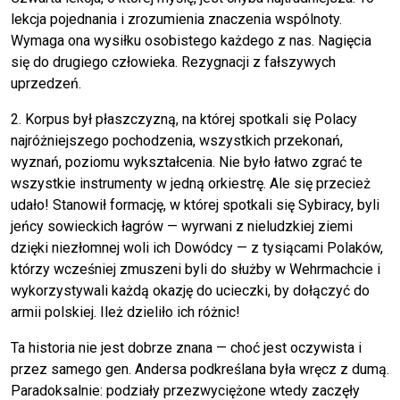
lekcja pojednania i zrozumienia znaczenia wspólnoty.
Wymaga ona wysiłku osobistego każdego z nas. Nagięcia
się do drugiego człowieka. Rezygnacji z fałszywych
uprzedzeń.
2. Korpus był płaszczyzną, na której spotkali się Polacy
najróżniejszego pochodzenia, wszystkich przekonań,
wyznań, poziomu wykształcenia. Nie było łatwo zgrać te
wszystkie instrumenty w jedną orkiestrę. Ale się przecież
udało! Stanowił formację, w której spotkali się Sybiracy, byli
jeńcy sowieckich łagrów — wyrwani z nieludzkiej ziemi
dzięki niezłomnej woli ich Dowódcy — z tysiącami Polaków,
którzy wcześniej zmuszeni byli do służby w Wehrmachcie i
wykorzystywali każdą okazję do ucieczki, by dołączyć do
armii polskiej. Ileż dzieliło ich różnic!
Ta historia nie jest dobrze znana — choć jest oczywista i
przez samego gen. Andersa podkreślana była wręcz z dumą.
Paradoksalnie: podziały przezwyciężone wtedy zaczęły