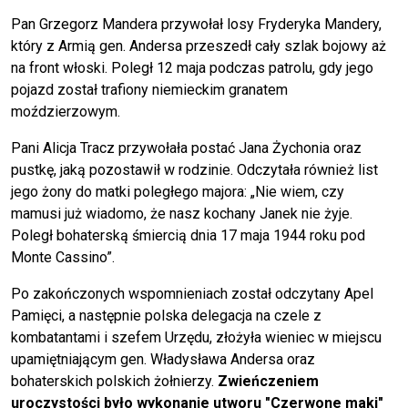
Pan Grzegorz Mandera przywołał losy Fryderyka Mandery,
który z Armią gen. Andersa przeszedł cały szlak bojowy aż
na front włoski. Poległ 12 maja podczas patrolu, gdy jego
pojazd został trafiony niemieckim granatem
moździerzowym.
Pani Alicja Tracz przywołała postać Jana Żychonia oraz
pustkę, jaką pozostawił w rodzinie. Odczytała również list
jego żony do matki poległego majora: „Nie wiem, czy
mamusi już wiadomo, że nasz kochany Janek nie żyje.
Poległ bohaterską śmiercią dnia 17 maja 1944 roku pod
Monte Cassino”.
Po zakończonych wspomnieniach został odczytany Apel
Pamięci, a następnie polska delegacja na czele z
kombatantami i szefem Urzędu, złożyła wieniec w miejscu
upamiętniającym gen. Władysława Andersa oraz
bohaterskich polskich żołnierzy.
Zwieńczeniem
uroczystości było wykonanie utworu "Czerwone maki"