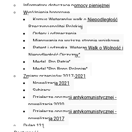
Informatory dotyczące pomocy pieniężnej
Wyróżnienia honorowe
Korpus Weteranów walk o Niepodległość
Rzeczypospolitej Polskiej
Ordery i odznaczenia
Mianowania na wyższe stopnie wojskowe
Patent i odznaka „Weteran Walk o Wolność i
Niepodległość Ojczyzny”
Medal „Pro Patria”
Medal "Pro Bono Poloniæ"
Zmiany przepisów 2017-2021
Nowelizacja 2021
Sybiracy
Działacze opozycji antykomunistycznej -
nowelizacja 2020
Działacze opozycji antykomunistycznej -
nowelizacja 2017
Dulag 121