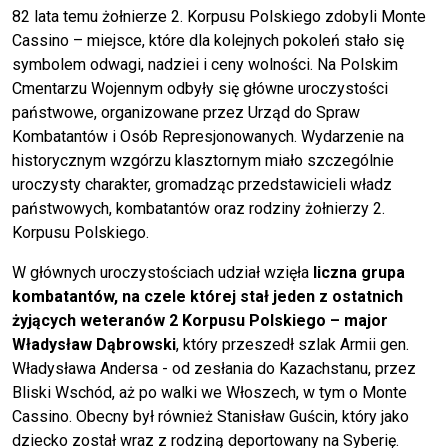
82 lata temu żołnierze 2. Korpusu Polskiego zdobyli Monte
Cassino – miejsce, które dla kolejnych pokoleń stało się
symbolem odwagi, nadziei i ceny wolności. Na Polskim
Cmentarzu Wojennym odbyły się główne uroczystości
państwowe, organizowane przez Urząd do Spraw
Kombatantów i Osób Represjonowanych. Wydarzenie na
historycznym wzgórzu klasztornym miało szczególnie
uroczysty charakter, gromadząc przedstawicieli władz
państwowych, kombatantów oraz rodziny żołnierzy 2.
Korpusu Polskiego.
W głównych uroczystościach udział wzięła
liczna grupa
kombatantów, na czele której stał jeden z ostatnich
żyjących weteranów 2 Korpusu Polskiego – major
Władysław Dąbrowski
, który przeszedł szlak Armii gen.
Władysława Andersa - od zesłania do Kazachstanu, przez
Bliski Wschód, aż po walki we Włoszech, w tym o Monte
Cassino. Obecny był również Stanisław Guścin, który jako
dziecko został wraz z rodziną deportowany na Syberię.