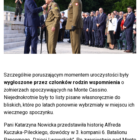
Szczególnie poruszającym momentem uroczystości były
wygłoszone przez członków rodzin wspomnienia
o
żołnierzach spoczywających na Monte Cassino.
Niejednokrotnie były to listy pisane własnoręcznie do
bliskich, które po latach ponownie wybrzmiały w miejscu ich
wiecznego spoczynku.
Pani Katarzyna Nowicka przedstawiła historię Alfreda
Kuczuka-Pileckiego, dowódcy w 3. kompanii 6. Batalionu
Pancernego „Dzieci Lwowskich”. Po zwycięstwie pod Monte