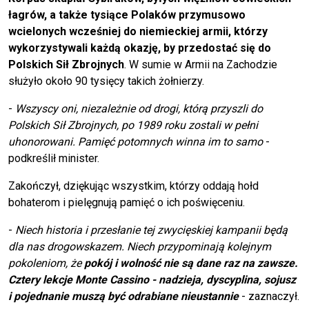
łagrów, a także tysiące Polaków przymusowo
wcielonych wcześniej do niemieckiej armii, którzy
wykorzystywali każdą okazję, by przedostać się do
Polskich Sił Zbrojnych
. W sumie w Armii na Zachodzie
służyło około 90 tysięcy takich żołnierzy.
-
Wszyscy oni, niezależnie od drogi, którą przyszli do
Polskich Sił Zbrojnych, po 1989 roku zostali w pełni
uhonorowani. Pamięć potomnych winna im to samo
-
podkreślił minister.
Zakończył, dziękując wszystkim, którzy oddają hołd
bohaterom i pielęgnują pamięć o ich poświęceniu.
-
Niech historia i przesłanie tej zwycięskiej kampanii będą
dla nas drogowskazem. Niech przypominają kolejnym
pokoleniom, że
pokój i wolność nie są dane raz na zawsze.
Cztery lekcje Monte Cassino - nadzieja, dyscyplina, sojusz
i pojednanie muszą być odrabiane nieustannie
- zaznaczył.