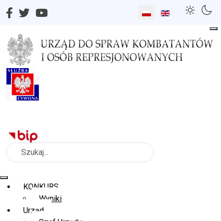
Wybierz swój język
Szukaj
KONKURS
Wyniki
Urząd