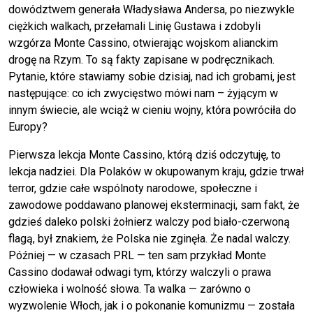
dowództwem generała Władysława Andersa, po niezwykle
ciężkich walkach, przełamali Linię Gustawa i zdobyli
wzgórza Monte Cassino, otwierając wojskom alianckim
drogę na Rzym. To są fakty zapisane w podręcznikach.
Pytanie, które stawiamy sobie dzisiaj, nad ich grobami, jest
następujące: co ich zwycięstwo mówi nam – żyjącym w
innym świecie, ale wciąż w cieniu wojny, która powróciła do
Europy?
Pierwsza lekcja Monte Cassino, którą dziś odczytuję, to
lekcja nadziei. Dla Polaków w okupowanym kraju, gdzie trwał
terror, gdzie całe wspólnoty narodowe, społeczne i
zawodowe poddawano planowej eksterminacji, sam fakt, że
gdzieś daleko polski żołnierz walczy pod biało-czerwoną
flagą, był znakiem, że Polska nie zginęła. Że nadal walczy.
Później — w czasach PRL — ten sam przykład Monte
Cassino dodawał odwagi tym, którzy walczyli o prawa
człowieka i wolność słowa. Ta walka — zarówno o
wyzwolenie Włoch, jak i o pokonanie komunizmu — została