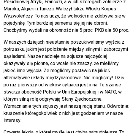
Południowej Afryki, Francuzi, a w ich szeregach żołnierze z
Maroka, Algierii i Tunezji. Walczył także Włoski Korpus
Wyzwoleńczy. To nas uczy, że wolności nie zdobywa się w
pojedynkę. Tym bardziej samemu się jej nie obroni.
Choćbyśmy wydali na obronność nie 5 proc. PKB ale 50 proc.
W naszych dziejach nieustannie poszukiwaliśmy wyjścia z
potrzasku, jakim jest położenie między silnymi i zaborczymi
sąsiadami. Nasze nadzieje na sojusze najczęściej
okazywały się płonne, co wcale nie znaczy, że mieliśmy
jakieś inne wyjścia. Że mogliśmy postawić na jakieś
alternatywne układy międzynarodowe. Nie mogliśmy! Dziś
po raz pierwszy od wieków sytuacja jest inna. Te szanse
stwarza obecność Polski w Unii Europejskiej i w NATO, w
którym silną rolę odgrywają Stany Zjednoczone.
Wzmacnianie tych sojuszy jest naszą racją stanu. Odwrotnie:
kruszenie któregokolwiek z nich jest godzeniem w nasze
interesy.
Czwarta lekcja, o której myślę, jest chyba najtrudniejsza. To