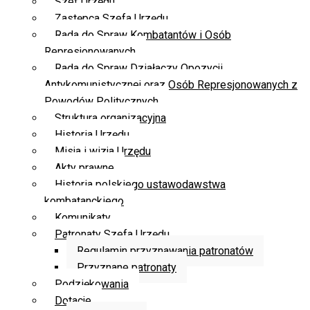
Szef Urzędu
Zastępca Szefa Urzędu
Rada do Spraw Kombatantów i Osób
Represjonowanych
Rada do Spraw Działaczy Opozycji
Antykomunistycznej oraz Osób Represjonowanych z
Powodów Politycznych
Struktura organizacyjna
Historia Urzędu
Misja i wizja Urzędu
Akty prawne
Historia polskiego ustawodawstwa
kombatanckiego
Komunikaty
Patronaty Szefa Urzędu
Regulamin przyznawania patronatów
Przyznane patronaty
Podziękowania
Dotacje