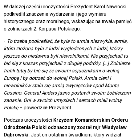
W dalszej części uroczystości Prezydent Karol Nawrocki
podkreślił znaczenie wydarzenia i jego wymiaru
historycznego oraz moralnego, wskazując na trwałą pamięć
o żołnierzach 2. Korpusu Polskiego.
-
To trzeba podkreślać, że była to armia niezwykła, armia,
która złożona była z ludzi wygłodzonych z ludzi, którzy
jeszcze do niedawna byli niewolnikami. Nie przyjechali tu
bić się z koszar, przyjechali z długiej podróży. [...]
Żołnierze
trafili tutaj by bić się ze swoimi sojusznikami o wolną
Europę i by dotrzeć do wolnej Polski. Armia cieni i
niewolników stała się armią zwycięzców spod Monte
Cassino. Generał Anders jasno postawił swoim żołnierzom
zadanie. Oni w swoich umysłach i sercach mieli wolną
Polskę
– powiedział Prezydent.
Podczas uroczystości
Krzyżem Komandorskim Orderu
Odrodzenia Polski odznaczony został mjr Władysław
Dąbrowski.
Jest on ostatnim świadkiem, który widział