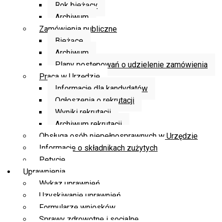
Rok bieżący
Archiwum
Zamówienia publiczne
Bieżące
Archiwum
Plany postępowań o udzielenie zamówienia
Praca w Urzędzie
Informacje dla kandydatów
Ogłoszenia o rekrutacji
Wyniki rekrutacji
Archiwum rekrutacji
Obsługa osób niepełnosprawnych w Urzędzie
Informacje o składnikach zużytych
Petycje
Uprawnienia
Wykaz uprawnień
Uzyskiwanie uprawnień
Formularze wniosków
Sprawy zdrowotne i socjalne