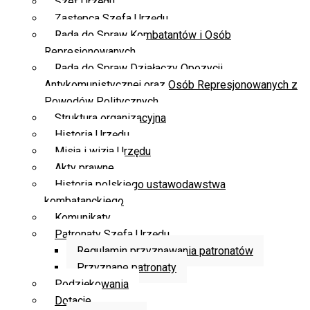
Szef Urzędu
Zastępca Szefa Urzędu
Rada do Spraw Kombatantów i Osób
Represjonowanych
Rada do Spraw Działaczy Opozycji
Antykomunistycznej oraz Osób Represjonowanych z
Powodów Politycznych
Struktura organizacyjna
Historia Urzędu
Misja i wizja Urzędu
Akty prawne
Historia polskiego ustawodawstwa
kombatanckiego
Komunikaty
Patronaty Szefa Urzędu
Regulamin przyznawania patronatów
Przyznane patronaty
Podziękowania
Dotacje