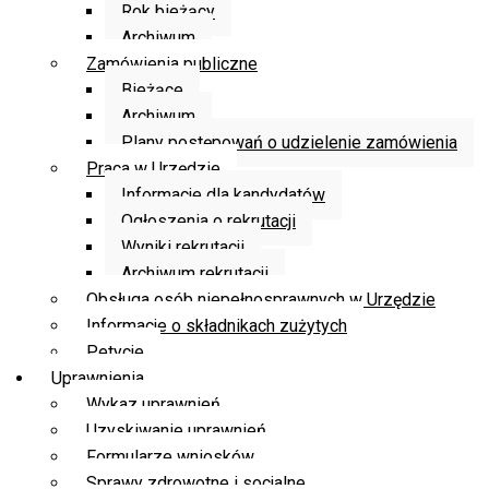
Rok bieżący
Archiwum
Zamówienia publiczne
Bieżące
Archiwum
Plany postępowań o udzielenie zamówienia
Praca w Urzędzie
Informacje dla kandydatów
Ogłoszenia o rekrutacji
Wyniki rekrutacji
Archiwum rekrutacji
Obsługa osób niepełnosprawnych w Urzędzie
Informacje o składnikach zużytych
Petycje
Uprawnienia
Wykaz uprawnień
Uzyskiwanie uprawnień
Formularze wniosków
Sprawy zdrowotne i socjalne