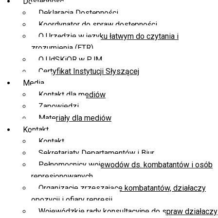
Dostępność
Deklaracja Dostępności
Koordynator do spraw dostępności
O Urzędzie w języku łatwym do czytania i
zrozumienia (ETR)
O UdSKiOR w PJM
Certyfikat Instytucji Słyszącej
Media
Kontakt dla mediów
Zapowiedzi
Materiały dla mediów
Kontakt
Kontakt
Sekretariaty Departamentów i Biur
Pełnomocnicy wojewodów ds. kombatantów i osób
represjonowanych
Organizacje zrzeszające kombatantów, działaczy
opozycji i ofiary represji
Wojewódzkie rady konsultacyjne do spraw działaczy