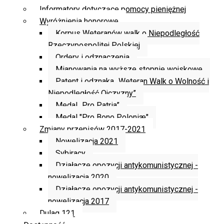
Informatory dotyczące pomocy pieniężnej
Wyróżnienia honorowe
Korpus Weteranów walk o Niepodległość
Rzeczypospolitej Polskiej
Ordery i odznaczenia
Mianowania na wyższe stopnie wojskowe
Patent i odznaka „Weteran Walk o Wolność i
Niepodległość Ojczyzny”
Medal „Pro Patria”
Medal "Pro Bono Poloniæ"
Zmiany przepisów 2017-2021
Nowelizacja 2021
Sybiracy
Działacze opozycji antykomunistycznej -
nowelizacja 2020
Działacze opozycji antykomunistycznej -
nowelizacja 2017
Dulag 121