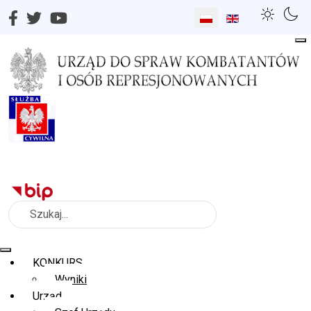
Wybierz swój język
Szukaj
KONKURS
Wyniki
Urząd