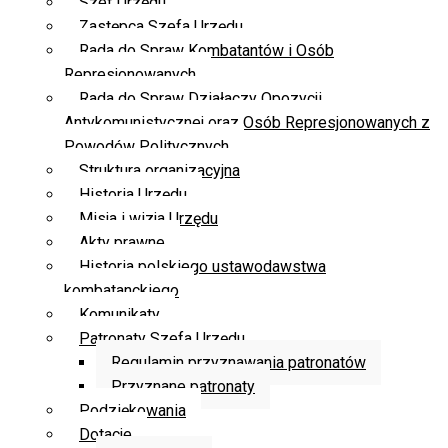
Szef Urzędu
Zastępca Szefa Urzędu
Rada do Spraw Kombatantów i Osób
Represjonowanych
Rada do Spraw Działaczy Opozycji
Antykomunistycznej oraz Osób Represjonowanych z
Powodów Politycznych
Struktura organizacyjna
Historia Urzędu
Misja i wizja Urzędu
Akty prawne
Historia polskiego ustawodawstwa
kombatanckiego
Komunikaty
Patronaty Szefa Urzędu
Regulamin przyznawania patronatów
Przyznane patronaty
Podziękowania
Dotacje