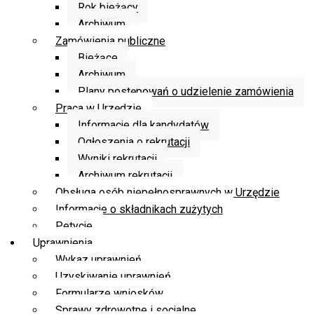
Rok bieżący
Archiwum
Zamówienia publiczne
Bieżące
Archiwum
Plany postępowań o udzielenie zamówienia
Praca w Urzędzie
Informacje dla kandydatów
Ogłoszenia o rekrutacji
Wyniki rekrutacji
Archiwum rekrutacji
Obsługa osób niepełnosprawnych w Urzędzie
Informacje o składnikach zużytych
Petycje
Uprawnienia
Wykaz uprawnień
Uzyskiwanie uprawnień
Formularze wniosków
Sprawy zdrowotne i socjalne