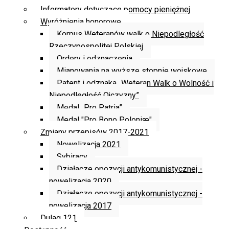
Informatory dotyczące pomocy pieniężnej
Wyróżnienia honorowe
Korpus Weteranów walk o Niepodległość
Rzeczypospolitej Polskiej
Ordery i odznaczenia
Mianowania na wyższe stopnie wojskowe
Patent i odznaka „Weteran Walk o Wolność i
Niepodległość Ojczyzny”
Medal „Pro Patria”
Medal "Pro Bono Poloniæ"
Zmiany przepisów 2017-2021
Nowelizacja 2021
Sybiracy
Działacze opozycji antykomunistycznej -
nowelizacja 2020
Działacze opozycji antykomunistycznej -
nowelizacja 2017
Dulag 121