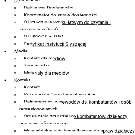
Dostępność
Deklaracja Dostępności
Koordynator do spraw dostępności
O Urzędzie w języku łatwym do czytania i
zrozumienia (ETR)
O UdSKiOR w PJM
Certyfikat Instytucji Słyszącej
Media
Kontakt dla mediów
Zapowiedzi
Materiały dla mediów
Kontakt
Kontakt
Sekretariaty Departamentów i Biur
Pełnomocnicy wojewodów ds. kombatantów i osób
represjonowanych
Organizacje zrzeszające kombatantów, działaczy
opozycji i ofiary represji
Wojewódzkie rady konsultacyjne do spraw działaczy