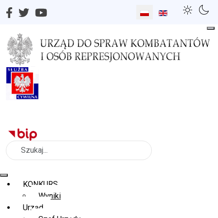
Wybierz swój język
Szukaj
KONKURS
Wyniki
Urząd