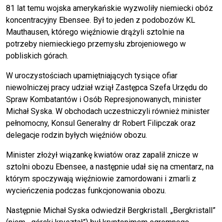
81 lat temu wojska amerykańskie wyzwoliły niemiecki obóz
koncentracyjny Ebensee. Był to jeden z podobozów KL
Mauthausen, którego więźniowie drążyli sztolnie na
potrzeby niemieckiego przemysłu zbrojeniowego w
pobliskich górach.
W uroczystościach upamiętniających tysiące ofiar
niewolniczej pracy udział wziął Zastępca Szefa Urzędu do
Spraw Kombatantów i Osób Represjonowanych, minister
Michał Syska. W obchodach uczestniczyli również minister
pełnomocny, Konsul Generalny dr Robert Filipczak oraz
delegacje rodzin byłych więźniów obozu.
Minister złożył wiązankę kwiatów oraz zapalił znicze w
sztolni obozu Ebensee, a następnie udał się na cmentarz, na
którym spoczywają więźniowie zamordowani i zmarli z
wycieńczenia podczas funkcjonowania obozu.
Następnie Michał Syska odwiedził Bergkristall. „Bergkristall”