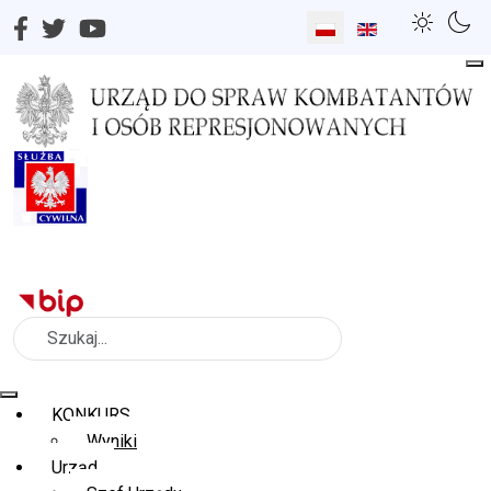
Wybierz swój język
Szukaj
KONKURS
Wyniki
Urząd