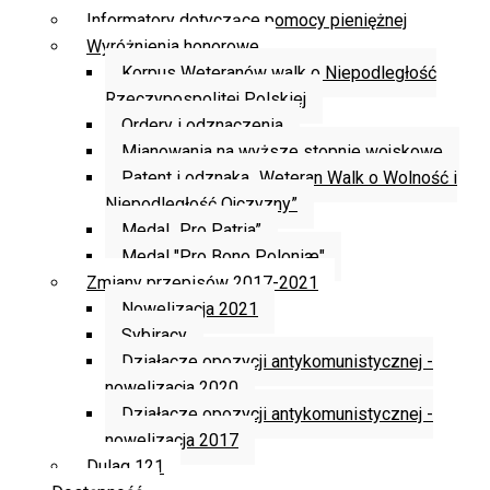
Informatory dotyczące pomocy pieniężnej
Wyróżnienia honorowe
Korpus Weteranów walk o Niepodległość
Rzeczypospolitej Polskiej
Ordery i odznaczenia
Mianowania na wyższe stopnie wojskowe
Patent i odznaka „Weteran Walk o Wolność i
Niepodległość Ojczyzny”
Medal „Pro Patria”
Medal "Pro Bono Poloniæ"
Zmiany przepisów 2017-2021
Nowelizacja 2021
Sybiracy
Działacze opozycji antykomunistycznej -
nowelizacja 2020
Działacze opozycji antykomunistycznej -
nowelizacja 2017
Dulag 121