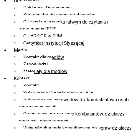
Dostępność
Deklaracja Dostępności
Koordynator do spraw dostępności
O Urzędzie w języku łatwym do czytania i
zrozumienia (ETR)
O UdSKiOR w PJM
Certyfikat Instytucji Słyszącej
Media
Kontakt dla mediów
Zapowiedzi
Materiały dla mediów
Kontakt
Kontakt
Sekretariaty Departamentów i Biur
Pełnomocnicy wojewodów ds. kombatantów i osób
represjonowanych
Organizacje zrzeszające kombatantów, działaczy
opozycji i ofiary represji
Wojewódzkie rady konsultacyjne do spraw działaczy