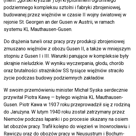
(niem. „górski kryształ”) był kryptonimem ogromnego
podziemnego kompleksu sztolni i fabryki zbrojeniowej,
budowanej przez więźniów w czasie II wojny światowej w
rejonie St. Georgen an der Gusen w Austrii, w ramach
systemu KL Mauthausen-Gusen.
Do drążenia tuneli oraz pracy przy produkcji zbrojeniowej
zmuszano więźniów z obozu Gusen II, a także w mniejszym
stopniu z Gusen I i III. Warunki panujące w kompleksie były
skrajnie nieludzkie. W wyniku wyczerpania, głodu, chorób
oraz brutalności strażników SS tysiące więźniów straciło
życie podczas budowy podziemnych zakładów.
W swoim przemówieniu minister Michał Syska serdecznie
przywitał Piotra Kawę — byłego więźnia KL Mauthausen-
Gusen. Piotr Kawa w 1937 roku przeprowadził się z rodziną
do Jarużyna. W lutym 1940 roku został zatrzymany przez
Niemców podczas łapanki i po procesie skazany na osiem
lat obozów pracy. Trafił kolejno do więzień w Inowrocławiu i
Rawiczu oraz do obozów pracy w Neusustrum i Bochum-