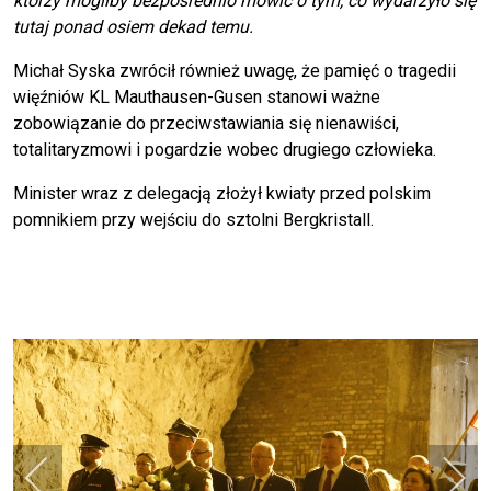
którzy mogliby bezpośrednio mówić o tym, co wydarzyło się
tutaj ponad osiem dekad temu.
Michał Syska zwrócił również uwagę, że pamięć o tragedii
więźniów KL Mauthausen-Gusen stanowi ważne
zobowiązanie do przeciwstawiania się nienawiści,
totalitaryzmowi i pogardzie wobec drugiego człowieka.
Minister wraz z delegacją złożył kwiaty przed polskim
pomnikiem przy wejściu do sztolni Bergkristall.