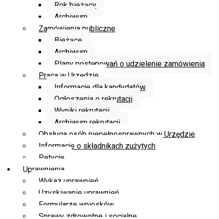
Rok bieżący
Archiwum
Zamówienia publiczne
Bieżące
Archiwum
Plany postępowań o udzielenie zamówienia
Praca w Urzędzie
Informacje dla kandydatów
Ogłoszenia o rekrutacji
Wyniki rekrutacji
Archiwum rekrutacji
Obsługa osób niepełnosprawnych w Urzędzie
Informacje o składnikach zużytych
Petycje
Uprawnienia
Wykaz uprawnień
Uzyskiwanie uprawnień
Formularze wniosków
Sprawy zdrowotne i socjalne