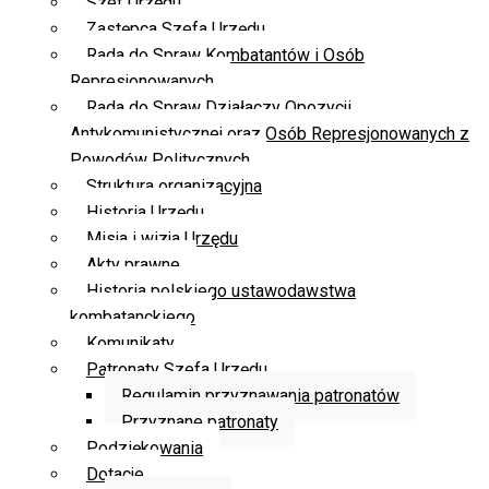
Szef Urzędu
Zastępca Szefa Urzędu
Rada do Spraw Kombatantów i Osób
Represjonowanych
Rada do Spraw Działaczy Opozycji
Antykomunistycznej oraz Osób Represjonowanych z
Powodów Politycznych
Struktura organizacyjna
Historia Urzędu
Misja i wizja Urzędu
Akty prawne
Historia polskiego ustawodawstwa
kombatanckiego
Komunikaty
Patronaty Szefa Urzędu
Regulamin przyznawania patronatów
Przyznane patronaty
Podziękowania
Dotacje