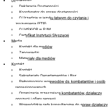
Dostępność
Deklaracja Dostępności
Koordynator do spraw dostępności
O Urzędzie w języku łatwym do czytania i
zrozumienia (ETR)
O UdSKiOR w PJM
Certyfikat Instytucji Słyszącej
Media
Kontakt dla mediów
Zapowiedzi
Materiały dla mediów
Kontakt
Kontakt
Sekretariaty Departamentów i Biur
Pełnomocnicy wojewodów ds. kombatantów i osób
represjonowanych
Organizacje zrzeszające kombatantów, działaczy
opozycji i ofiary represji
Wojewódzkie rady konsultacyjne do spraw działaczy