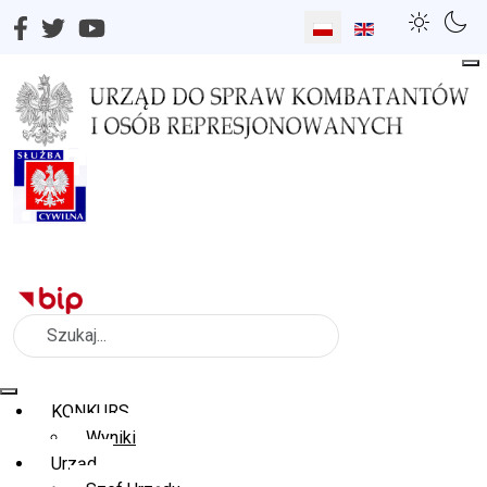
Wybierz swój język
Szukaj
KONKURS
Wyniki
Urząd