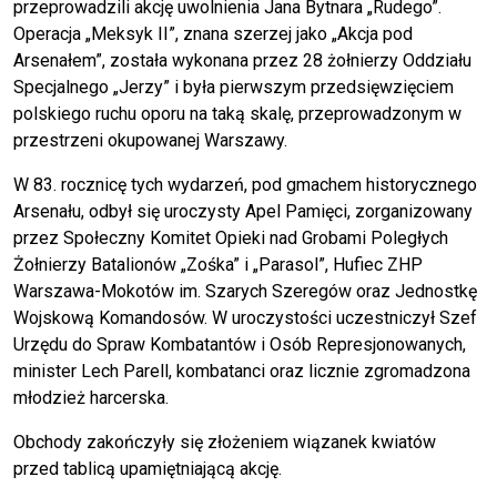
przeprowadzili akcję uwolnienia Jana Bytnara „Rudego”.
Operacja „Meksyk II”, znana szerzej jako „Akcja pod
Arsenałem”, została wykonana przez 28 żołnierzy Oddziału
Specjalnego „Jerzy” i była pierwszym przedsięwzięciem
polskiego ruchu oporu na taką skalę, przeprowadzonym w
przestrzeni okupowanej Warszawy.
W 83. rocznicę tych wydarzeń, pod gmachem historycznego
Arsenału, odbył się uroczysty Apel Pamięci, zorganizowany
przez Społeczny Komitet Opieki nad Grobami Poległych
Żołnierzy Batalionów „Zośka” i „Parasol”, Hufiec ZHP
Warszawa-Mokotów im. Szarych Szeregów oraz Jednostkę
Wojskową Komandosów. W uroczystości uczestniczył Szef
Urzędu do Spraw Kombatantów i Osób Represjonowanych,
minister Lech Parell, kombatanci oraz licznie zgromadzona
młodzież harcerska.
Obchody zakończyły się złożeniem wiązanek kwiatów
przed tablicą upamiętniającą akcję.