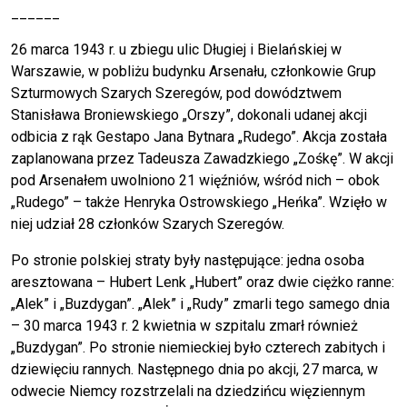
______
26 marca 1943 r. u zbiegu ulic Długiej i Bielańskiej w
Warszawie, w pobliżu budynku Arsenału, członkowie Grup
Szturmowych Szarych Szeregów, pod dowództwem
Stanisława Broniewskiego „Orszy”, dokonali udanej akcji
odbicia z rąk Gestapo Jana Bytnara „Rudego”. Akcja została
zaplanowana przez Tadeusza Zawadzkiego „Zośkę”. W akcji
pod Arsenałem uwolniono 21 więźniów, wśród nich – obok
„Rudego” – także Henryka Ostrowskiego „Heńka”. Wzięło w
niej udział 28 członków Szarych Szeregów.
Po stronie polskiej straty były następujące: jedna osoba
aresztowana – Hubert Lenk „Hubert” oraz dwie ciężko ranne:
„Alek” i „Buzdygan”. „Alek” i „Rudy” zmarli tego samego dnia
– 30 marca 1943 r. 2 kwietnia w szpitalu zmarł również
„Buzdygan”. Po stronie niemieckiej było czterech zabitych i
dziewięciu rannych. Następnego dnia po akcji, 27 marca, w
odwecie Niemcy rozstrzelali na dziedzińcu więziennym