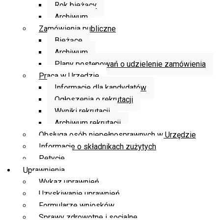
Rok bieżący
Archiwum
Zamówienia publiczne
Bieżące
Archiwum
Plany postępowań o udzielenie zamówienia
Praca w Urzędzie
Informacje dla kandydatów
Ogłoszenia o rekrutacji
Wyniki rekrutacji
Archiwum rekrutacji
Obsługa osób niepełnosprawnych w Urzędzie
Informacje o składnikach zużytych
Petycje
Uprawnienia
Wykaz uprawnień
Uzyskiwanie uprawnień
Formularze wniosków
Sprawy zdrowotne i socjalne