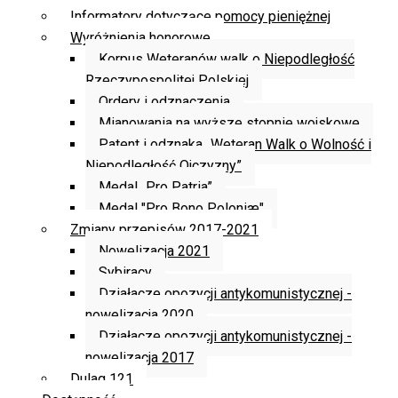
Informatory dotyczące pomocy pieniężnej
Wyróżnienia honorowe
Korpus Weteranów walk o Niepodległość
Rzeczypospolitej Polskiej
Ordery i odznaczenia
Mianowania na wyższe stopnie wojskowe
Patent i odznaka „Weteran Walk o Wolność i
Niepodległość Ojczyzny”
Medal „Pro Patria”
Medal "Pro Bono Poloniæ"
Zmiany przepisów 2017-2021
Nowelizacja 2021
Sybiracy
Działacze opozycji antykomunistycznej -
nowelizacja 2020
Działacze opozycji antykomunistycznej -
nowelizacja 2017
Dulag 121