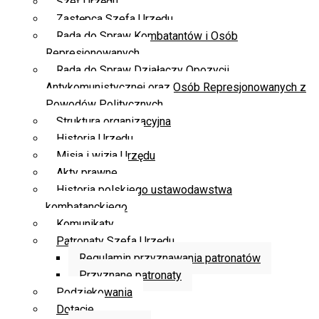
Szef Urzędu
Zastępca Szefa Urzędu
Rada do Spraw Kombatantów i Osób
Represjonowanych
Rada do Spraw Działaczy Opozycji
Antykomunistycznej oraz Osób Represjonowanych z
Powodów Politycznych
Struktura organizacyjna
Historia Urzędu
Misja i wizja Urzędu
Akty prawne
Historia polskiego ustawodawstwa
kombatanckiego
Komunikaty
Patronaty Szefa Urzędu
Regulamin przyznawania patronatów
Przyznane patronaty
Podziękowania
Dotacje