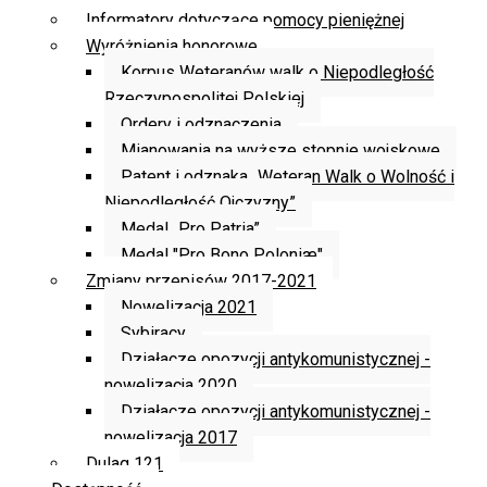
Informatory dotyczące pomocy pieniężnej
Wyróżnienia honorowe
Korpus Weteranów walk o Niepodległość
Rzeczypospolitej Polskiej
Ordery i odznaczenia
Mianowania na wyższe stopnie wojskowe
Patent i odznaka „Weteran Walk o Wolność i
Niepodległość Ojczyzny”
Medal „Pro Patria”
Medal "Pro Bono Poloniæ"
Zmiany przepisów 2017-2021
Nowelizacja 2021
Sybiracy
Działacze opozycji antykomunistycznej -
nowelizacja 2020
Działacze opozycji antykomunistycznej -
nowelizacja 2017
Dulag 121