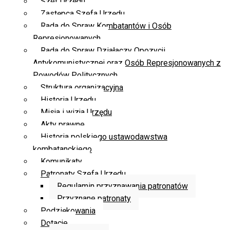
Szef Urzędu
Zastępca Szefa Urzędu
Rada do Spraw Kombatantów i Osób
Represjonowanych
Rada do Spraw Działaczy Opozycji
Antykomunistycznej oraz Osób Represjonowanych z
Powodów Politycznych
Struktura organizacyjna
Historia Urzędu
Misja i wizja Urzędu
Akty prawne
Historia polskiego ustawodawstwa
kombatanckiego
Komunikaty
Patronaty Szefa Urzędu
Regulamin przyznawania patronatów
Przyznane patronaty
Podziękowania
Dotacje