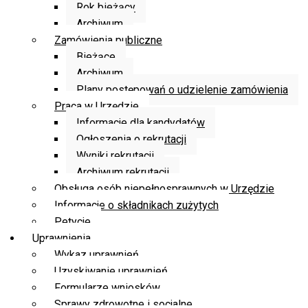
Rok bieżący
Archiwum
Zamówienia publiczne
Bieżące
Archiwum
Plany postępowań o udzielenie zamówienia
Praca w Urzędzie
Informacje dla kandydatów
Ogłoszenia o rekrutacji
Wyniki rekrutacji
Archiwum rekrutacji
Obsługa osób niepełnosprawnych w Urzędzie
Informacje o składnikach zużytych
Petycje
Uprawnienia
Wykaz uprawnień
Uzyskiwanie uprawnień
Formularze wniosków
Sprawy zdrowotne i socjalne