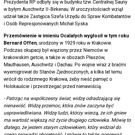
Prezydenta RP odbyły się w budynku tzw. Centralnej Sauny
w byłym Auschwitz II-Birkenau. W uroczystościach wziął
udział także Zastępca Szefa Urzędu do Spraw Kombatantów
i Osób Represjonowanych Michał Syska.
Przemówienie w imieniu Ocalałych wygłosił w tym roku
Bernard Offen
, urodzony w 1929 roku w Krakowie.
Podczas okupacji był więziony przez Niemców w
krakowskim getcie, a także w obozach Płaszów,
Mauthausen, Auschwitz i Dachau. Po wojnie wraz z braćmi
wyemigrował do Stanów Zjednoczonych, a kilka lat temu
wrócił do rodzinnego Krakowa, żeby nieść pamięć o
Holokauście i przestrzegać przed nienawiścią.
- Patrząc na współczesny świat, widzę odradzającą się
nienawiść. Widzę przemoc, która znów zaczyna być
usprawiedliwiana. Widzę ludzi, którzy wierzą, że ich gniew
ma wartość większą niż życie drugiego człowieka. Mówię to
dlatego, że jestem starym człowiekiem, który widział do
czego prowadzi obojętność. I mówię to także, ponieważ