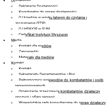
Dostępność
Deklaracja Dostępności
Koordynator do spraw dostępności
O Urzędzie w języku łatwym do czytania i
zrozumienia (ETR)
O UdSKiOR w PJM
Certyfikat Instytucji Słyszącej
Media
Kontakt dla mediów
Zapowiedzi
Materiały dla mediów
Kontakt
Kontakt
Sekretariaty Departamentów i Biur
Pełnomocnicy wojewodów ds. kombatantów i osób
represjonowanych
Organizacje zrzeszające kombatantów, działaczy
opozycji i ofiary represji
Wojewódzkie rady konsultacyjne do spraw działaczy