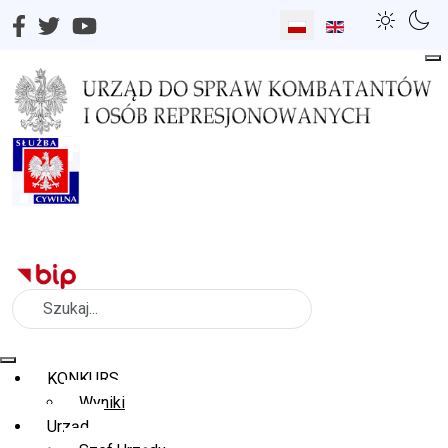
Wybierz swój język
Szukaj
KONKURS
Wyniki
Urząd