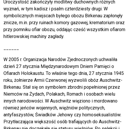
Uroczystość zakończyły modlitwy duchownych różnych
wyznań, w tym kadisz i psalm czterdziesty drugi. W
symbolicznych miejscach byłego obozu Birkenau zapłonęły
znicze, m.in. przy ruinach komory gazowej, krematorium oraz
przy pomniku ofiar obozu, oddając cześć wszystkim ofiarom
hitlerowskiej machiny zagłady.
______
W 2005 r. Organizacja Narodów Zjednoczonych uchwaliła
dzień 27 stycznia Międzynarodowym Dniem Pamięci o
Ofiarach Holokaustu. To właśnie tego dnia, 27 stycznia 1945
roku, żołnierze Armii Czerwonej wyzwolili obóz Auschwitz-
Birkenau. Stał się on symbolem zbrodni popełnionej przez
Niemców na Żydach, Polakach, Romach i osobach wielu
innych narodowości. W Auschwitz więziono i mordowano
również jeńców wojennych, więźniów politycznych,
antyfaszystów, Świadków Jehowy czy homoseksualistów.
Przytłaczająca większość osób trafiających do Auschwitz-
Birkenau nie doczekała się statusu więźniów. Po selekcji i