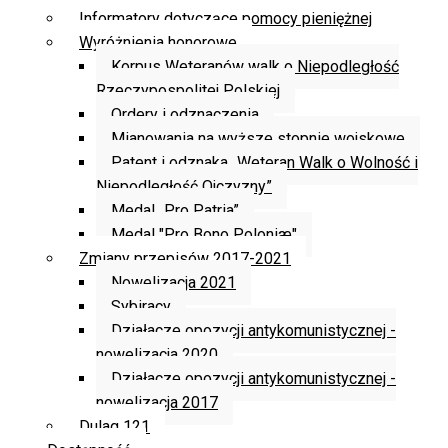
Informatory dotyczące pomocy pieniężnej
Wyróżnienia honorowe
Korpus Weteranów walk o Niepodległość
Rzeczypospolitej Polskiej
Ordery i odznaczenia
Mianowania na wyższe stopnie wojskowe
Patent i odznaka „Weteran Walk o Wolność i
Niepodległość Ojczyzny”
Medal „Pro Patria”
Medal "Pro Bono Poloniæ"
Zmiany przepisów 2017-2021
Nowelizacja 2021
Sybiracy
Działacze opozycji antykomunistycznej -
nowelizacja 2020
Działacze opozycji antykomunistycznej -
nowelizacja 2017
Dulag 121