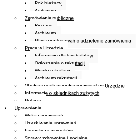
Rok bieżący
Archiwum
Zamówienia publiczne
Bieżące
Archiwum
Plany postępowań o udzielenie zamówienia
Praca w Urzędzie
Informacje dla kandydatów
Ogłoszenia o rekrutacji
Wyniki rekrutacji
Archiwum rekrutacji
Obsługa osób niepełnosprawnych w Urzędzie
Informacje o składnikach zużytych
Petycje
Uprawnienia
Wykaz uprawnień
Uzyskiwanie uprawnień
Formularze wniosków
Sprawy zdrowotne i socjalne