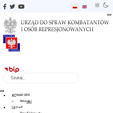
Wybierz swój język
Szukaj
KONKURS
Wyniki
Urząd