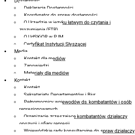
Dostępność
Deklaracja Dostępności
Koordynator do spraw dostępności
O Urzędzie w języku łatwym do czytania i
zrozumienia (ETR)
O UdSKiOR w PJM
Certyfikat Instytucji Słyszącej
Media
Kontakt dla mediów
Zapowiedzi
Materiały dla mediów
Kontakt
Kontakt
Sekretariaty Departamentów i Biur
Pełnomocnicy wojewodów ds. kombatantów i osób
represjonowanych
Organizacje zrzeszające kombatantów, działaczy
opozycji i ofiary represji
Wojewódzkie rady konsultacyjne do spraw działaczy