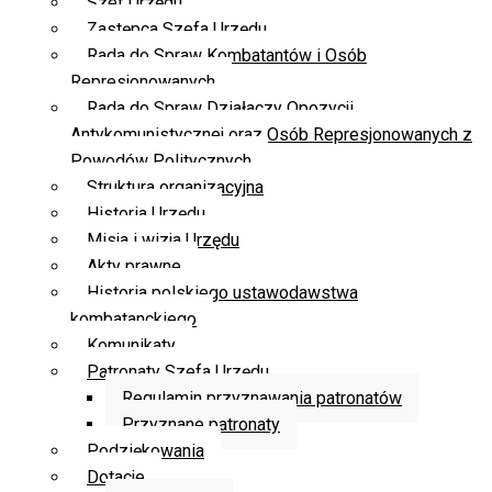
Szef Urzędu
Zastępca Szefa Urzędu
Rada do Spraw Kombatantów i Osób
Represjonowanych
Rada do Spraw Działaczy Opozycji
Antykomunistycznej oraz Osób Represjonowanych z
Powodów Politycznych
Struktura organizacyjna
Historia Urzędu
Misja i wizja Urzędu
Akty prawne
Historia polskiego ustawodawstwa
kombatanckiego
Komunikaty
Patronaty Szefa Urzędu
Regulamin przyznawania patronatów
Przyznane patronaty
Podziękowania
Dotacje