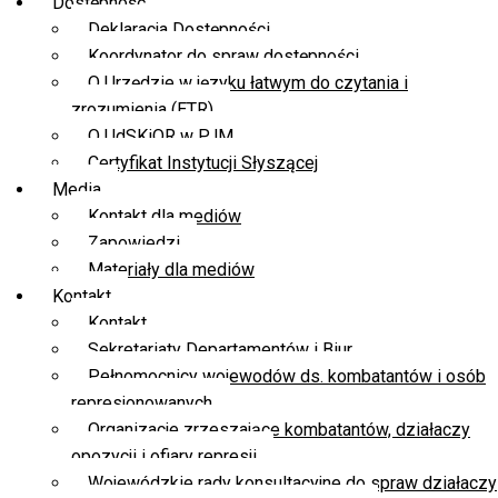
Dostępność
Deklaracja Dostępności
Koordynator do spraw dostępności
O Urzędzie w języku łatwym do czytania i
zrozumienia (ETR)
O UdSKiOR w PJM
Certyfikat Instytucji Słyszącej
Media
Kontakt dla mediów
Zapowiedzi
Materiały dla mediów
Kontakt
Kontakt
Sekretariaty Departamentów i Biur
Pełnomocnicy wojewodów ds. kombatantów i osób
represjonowanych
Organizacje zrzeszające kombatantów, działaczy
opozycji i ofiary represji
Wojewódzkie rady konsultacyjne do spraw działaczy