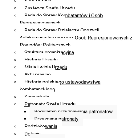
Szef Urzędu
Zastępca Szefa Urzędu
Rada do Spraw Kombatantów i Osób
Represjonowanych
Rada do Spraw Działaczy Opozycji
Antykomunistycznej oraz Osób Represjonowanych z
Powodów Politycznych
Struktura organizacyjna
Historia Urzędu
Misja i wizja Urzędu
Akty prawne
Historia polskiego ustawodawstwa
kombatanckiego
Komunikaty
Patronaty Szefa Urzędu
Regulamin przyznawania patronatów
Przyznane patronaty
Podziękowania
Dotacje