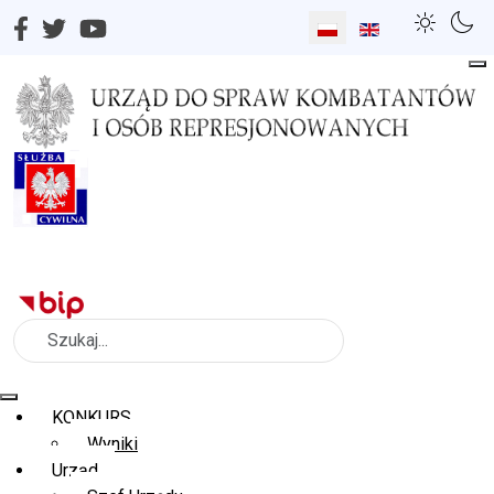
Wybierz swój język
Szukaj
KONKURS
Wyniki
Urząd