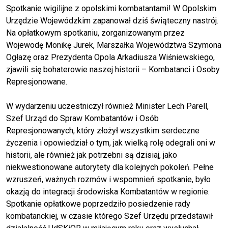
Spotkanie wigilijne z opolskimi kombatantami! W Opolskim
Urzędzie Wojewódzkim zapanował dziś świąteczny nastrój.
Na opłatkowym spotkaniu, zorganizowanym przez
W
ojewodę Monikę Jurek, Marszałka Województwa Szymona
Ogłazę oraz Prezydenta Opola Arkadiusza Wiśniewskiego,
zjawili się bohaterowie naszej historii – Kombatanci i Osoby
Represjonowane.
W wydarzeniu uczestniczył również Minister
Lech Parell
,
Szef Urząd do Spraw Kombatantów i Osób
Represjonowanych, który złożył wszystkim serdeczne
życzenia i opowiedział o tym, jak wielką rolę odegrali oni w
historii, ale również jak potrzebni są dzisiaj, jako
niekwestionowane autorytety dla kolejnych pokoleń. Pełne
wzruszeń, ważnych rozmów i wspomnień spotkanie, było
okazją do integracji środowiska Kombatantów w regionie.
Spotkanie opłatkowe poprzedziło posiedzenie rady
kombatanckiej, w czasie którego Szef Urzędu przedstawił