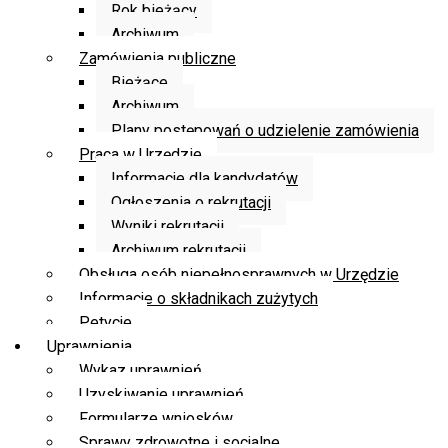
Rok bieżący
Archiwum
Zamówienia publiczne
Bieżące
Archiwum
Plany postępowań o udzielenie zamówienia
Praca w Urzędzie
Informacje dla kandydatów
Ogłoszenia o rekrutacji
Wyniki rekrutacji
Archiwum rekrutacji
Obsługa osób niepełnosprawnych w Urzędzie
Informacje o składnikach zużytych
Petycje
Uprawnienia
Wykaz uprawnień
Uzyskiwanie uprawnień
Formularze wniosków
Sprawy zdrowotne i socjalne