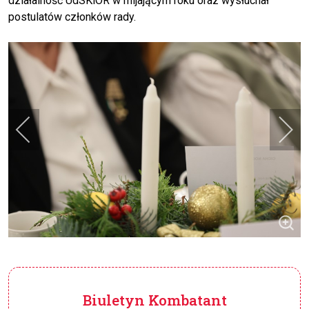
działalność UdSKiOR w mijającym roku oraz wysłuchał
postulatów członków rady.
Biuletyn Kombatant