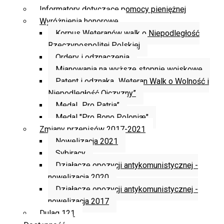
Informatory dotyczące pomocy pieniężnej
Wyróżnienia honorowe
Korpus Weteranów walk o Niepodległość
Rzeczypospolitej Polskiej
Ordery i odznaczenia
Mianowania na wyższe stopnie wojskowe
Patent i odznaka „Weteran Walk o Wolność i
Niepodległość Ojczyzny”
Medal „Pro Patria”
Medal "Pro Bono Poloniæ"
Zmiany przepisów 2017-2021
Nowelizacja 2021
Sybiracy
Działacze opozycji antykomunistycznej -
nowelizacja 2020
Działacze opozycji antykomunistycznej -
nowelizacja 2017
Dulag 121