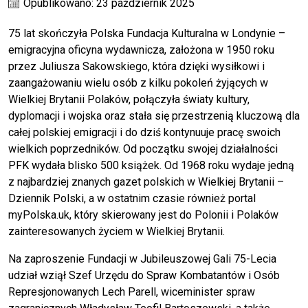
Opublikowano: 23 październik 2025
75 lat skończyła Polska Fundacja Kulturalna w Londynie –
emigracyjna oficyna wydawnicza, założona w 1950 roku
przez Juliusza Sakowskiego, która dzięki wysiłkowi i
zaangażowaniu wielu osób z kilku pokoleń żyjących w
Wielkiej Brytanii Polaków, połączyła światy kultury,
dyplomacji i wojska oraz stała się przestrzenią kluczową dla
całej polskiej emigracji i do dziś kontynuuje pracę swoich
wielkich poprzedników. Od początku swojej działalności
PFK wydała blisko 500 książek. Od 1968 roku wydaje jedną
z najbardziej znanych gazet polskich w Wielkiej Brytanii –
Dziennik Polski, a w ostatnim czasie również portal
myPolska.uk, który skierowany jest do Polonii i Polaków
zainteresowanych życiem w Wielkiej Brytanii.
Na zaproszenie Fundacji w Jubileuszowej Gali 75-Lecia
udział wziął Szef Urzędu do Spraw Kombatantów i Osób
Represjonowanych Lech Parell, wiceminister spraw