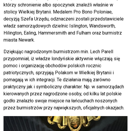
którzy schronienie albo spoczynek znaleźli właśnie w
stolicy Wielkiej Brytanii. Medalem Pro Bono Poloniae,
decyzją Szefa Urzędu, odznaczeni zostali przedstawiciele
władz samorządowych dzielnic Islington, Wandsworth,
Hilington, Ealing, Hammersmith and Fulham oraz burmistrz
miasta Newark.
Dziękując nagrodzonym burmistrzom min. Lech Parell
przypomniał, iż władze londyńskie aktywnie włączają się
pomoc i organizację obchodów polskich rocznic
patriotycznych, sprzyjają Polakom w Wielkiej Brytanii i
pomagają w ich integracji. Te działania mają zarówno
praktyczny jak i symboliczny charakter. Np. w samorządach
kierowanych przez nagrodzone osoby, od kilku lat polskie
godło znalazło swoje miejsce na łańcuchach noszonych
przez burmistrzów przy największych, oficjalnych okazjach.