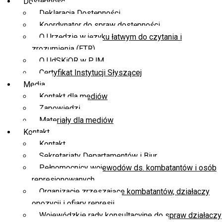
Dostępność
Deklaracja Dostępności
Koordynator do spraw dostępności
O Urzędzie w języku łatwym do czytania i
zrozumienia (ETR)
O UdSKiOR w PJM
Certyfikat Instytucji Słyszącej
Media
Kontakt dla mediów
Zapowiedzi
Materiały dla mediów
Kontakt
Kontakt
Sekretariaty Departamentów i Biur
Pełnomocnicy wojewodów ds. kombatantów i osób
represjonowanych
Organizacje zrzeszające kombatantów, działaczy
opozycji i ofiary represji
Wojewódzkie rady konsultacyjne do spraw działaczy