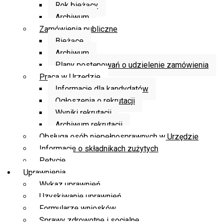
Rok bieżący
Archiwum
Zamówienia publiczne
Bieżące
Archiwum
Plany postępowań o udzielenie zamówienia
Praca w Urzędzie
Informacje dla kandydatów
Ogłoszenia o rekrutacji
Wyniki rekrutacji
Archiwum rekrutacji
Obsługa osób niepełnosprawnych w Urzędzie
Informacje o składnikach zużytych
Petycje
Uprawnienia
Wykaz uprawnień
Uzyskiwanie uprawnień
Formularze wniosków
Sprawy zdrowotne i socjalne