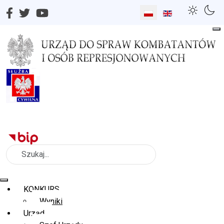
Wybierz swój język
Szukaj
KONKURS
Wyniki
Urząd