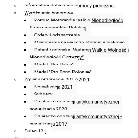
Informatory dotyczące pomocy pieniężnej
Wyróżnienia honorowe
Korpus Weteranów walk o Niepodległość
Rzeczypospolitej Polskiej
Ordery i odznaczenia
Mianowania na wyższe stopnie wojskowe
Patent i odznaka „Weteran Walk o Wolność i
Niepodległość Ojczyzny”
Medal „Pro Patria”
Medal "Pro Bono Poloniæ"
Zmiany przepisów 2017-2021
Nowelizacja 2021
Sybiracy
Działacze opozycji antykomunistycznej -
nowelizacja 2020
Działacze opozycji antykomunistycznej -
nowelizacja 2017
Dulag 121