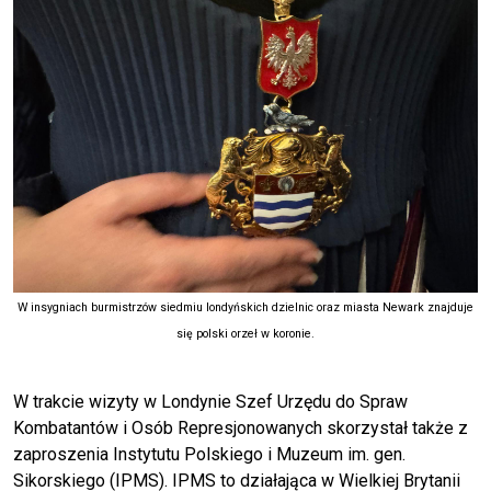
W insygniach burmistrzów siedmiu londyńskich dzielnic oraz miasta Newark znajduje
się polski orzeł w koronie.
W trakcie wizyty w Londynie Szef Urzędu do Spraw
Kombatantów i Osób Represjonowanych skorzystał także z
zaproszenia Instytutu Polskiego i Muzeum im. gen.
Sikorskiego (IPMS). IPMS to działająca w Wielkiej Brytanii