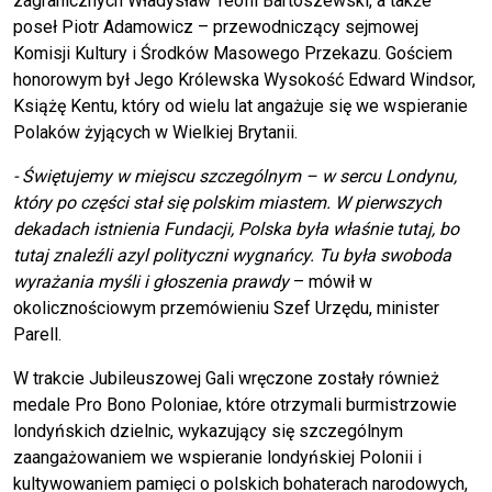
zagranicznych Władysław Teofil Bartoszewski, a także
poseł Piotr Adamowicz – przewodniczący sejmowej
Komisji Kultury i Środków Masowego Przekazu. Gościem
honorowym był Jego Królewska Wysokość Edward Windsor,
Książę Kentu, który od wielu lat angażuje się we wspieranie
Polaków żyjących w Wielkiej Brytanii.
- Świętujemy w miejscu szczególnym – w sercu Londynu,
który po części stał się polskim miastem. W pierwszych
dekadach istnienia Fundacji, Polska była właśnie tutaj, bo
tutaj znaleźli azyl polityczni wygnańcy. Tu była swoboda
wyrażania myśli i głoszenia prawdy
– mówił w
okolicznościowym przemówieniu Szef Urzędu, minister
Parell.
W trakcie Jubileuszowej Gali wręczone zostały również
medale Pro Bono Poloniae, które otrzymali burmistrzowie
londyńskich dzielnic, wykazujący się szczególnym
zaangażowaniem we wspieranie londyńskiej Polonii i
kultywowaniem pamięci o polskich bohaterach narodowych,