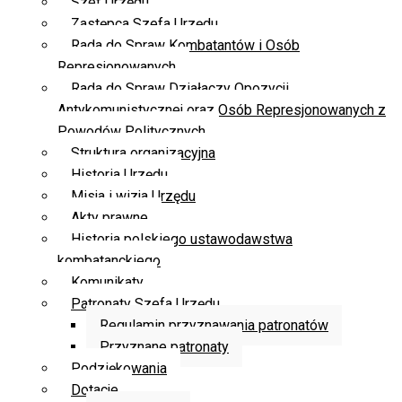
Szef Urzędu
Zastępca Szefa Urzędu
Rada do Spraw Kombatantów i Osób
Represjonowanych
Rada do Spraw Działaczy Opozycji
Antykomunistycznej oraz Osób Represjonowanych z
Powodów Politycznych
Struktura organizacyjna
Historia Urzędu
Misja i wizja Urzędu
Akty prawne
Historia polskiego ustawodawstwa
kombatanckiego
Komunikaty
Patronaty Szefa Urzędu
Regulamin przyznawania patronatów
Przyznane patronaty
Podziękowania
Dotacje