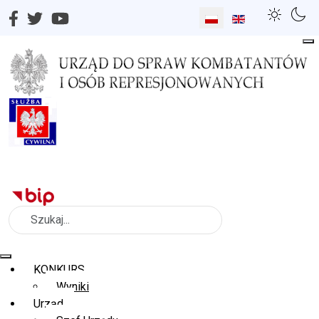
Wybierz swój język
Szukaj
KONKURS
Wyniki
Urząd