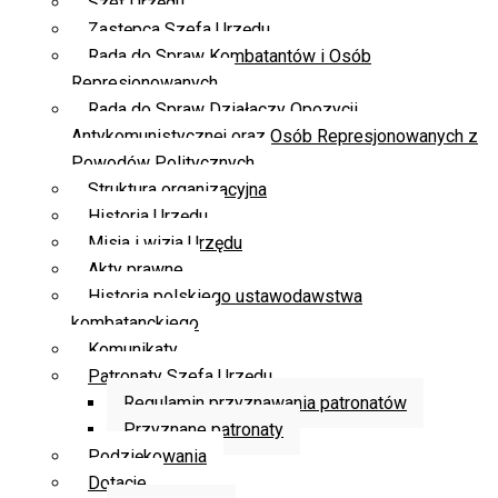
Szef Urzędu
Zastępca Szefa Urzędu
Rada do Spraw Kombatantów i Osób
Represjonowanych
Rada do Spraw Działaczy Opozycji
Antykomunistycznej oraz Osób Represjonowanych z
Powodów Politycznych
Struktura organizacyjna
Historia Urzędu
Misja i wizja Urzędu
Akty prawne
Historia polskiego ustawodawstwa
kombatanckiego
Komunikaty
Patronaty Szefa Urzędu
Regulamin przyznawania patronatów
Przyznane patronaty
Podziękowania
Dotacje