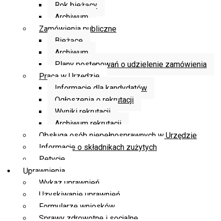
Rok bieżący
Archiwum
Zamówienia publiczne
Bieżące
Archiwum
Plany postępowań o udzielenie zamówienia
Praca w Urzędzie
Informacje dla kandydatów
Ogłoszenia o rekrutacji
Wyniki rekrutacji
Archiwum rekrutacji
Obsługa osób niepełnosprawnych w Urzędzie
Informacje o składnikach zużytych
Petycje
Uprawnienia
Wykaz uprawnień
Uzyskiwanie uprawnień
Formularze wniosków
Sprawy zdrowotne i socjalne