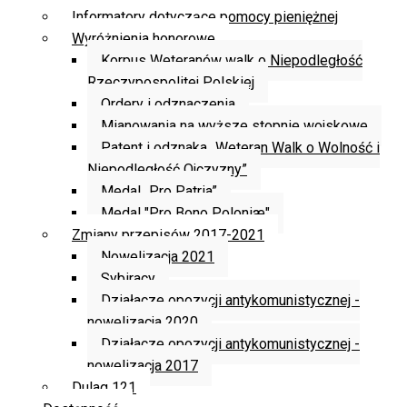
Informatory dotyczące pomocy pieniężnej
Wyróżnienia honorowe
Korpus Weteranów walk o Niepodległość
Rzeczypospolitej Polskiej
Ordery i odznaczenia
Mianowania na wyższe stopnie wojskowe
Patent i odznaka „Weteran Walk o Wolność i
Niepodległość Ojczyzny”
Medal „Pro Patria”
Medal "Pro Bono Poloniæ"
Zmiany przepisów 2017-2021
Nowelizacja 2021
Sybiracy
Działacze opozycji antykomunistycznej -
nowelizacja 2020
Działacze opozycji antykomunistycznej -
nowelizacja 2017
Dulag 121