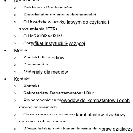
Dostępność
Deklaracja Dostępności
Koordynator do spraw dostępności
O Urzędzie w języku łatwym do czytania i
zrozumienia (ETR)
O UdSKiOR w PJM
Certyfikat Instytucji Słyszącej
Media
Kontakt dla mediów
Zapowiedzi
Materiały dla mediów
Kontakt
Kontakt
Sekretariaty Departamentów i Biur
Pełnomocnicy wojewodów ds. kombatantów i osób
represjonowanych
Organizacje zrzeszające kombatantów, działaczy
opozycji i ofiary represji
Wojewódzkie rady konsultacyjne do spraw działaczy