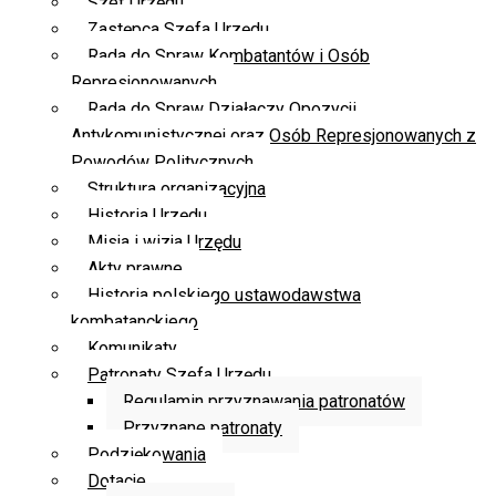
Szef Urzędu
Zastępca Szefa Urzędu
Rada do Spraw Kombatantów i Osób
Represjonowanych
Rada do Spraw Działaczy Opozycji
Antykomunistycznej oraz Osób Represjonowanych z
Powodów Politycznych
Struktura organizacyjna
Historia Urzędu
Misja i wizja Urzędu
Akty prawne
Historia polskiego ustawodawstwa
kombatanckiego
Komunikaty
Patronaty Szefa Urzędu
Regulamin przyznawania patronatów
Przyznane patronaty
Podziękowania
Dotacje