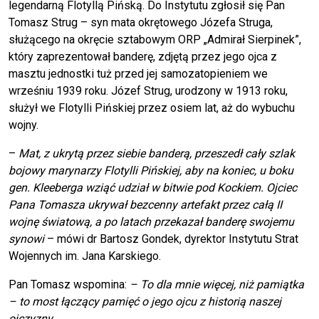
legendarną Flotyllą Pińską. Do Instytutu zgłosił się Pan
Tomasz Strug – syn mata okrętowego Józefa Struga,
służącego na okręcie sztabowym ORP „Admirał Sierpinek”,
który zaprezentował banderę, zdjętą przez jego ojca z
masztu jednostki tuż przed jej samozatopieniem we
wrześniu 1939 roku. Józef Strug, urodzony w 1913 roku,
służył we Flotylli Pińskiej przez osiem lat, aż do wybuchu
wojny.
–
Mat, z ukrytą przez siebie banderą, przeszedł cały szlak
bojowy marynarzy Flotylli Pińskiej, aby na koniec, u boku
gen. Kleeberga wziąć udział w bitwie pod Kockiem. Ojciec
Pana Tomasza ukrywał bezcenny artefakt przez całą II
wojnę światową, a po latach przekazał banderę swojemu
synowi
– mówi dr Bartosz Gondek, dyrektor Instytutu Strat
Wojennych im. Jana Karskiego.
Pan Tomasz wspomina:
– To dla mnie więcej, niż pamiątka
– to most łączący pamięć o jego ojcu z historią naszej
ojczyzny.