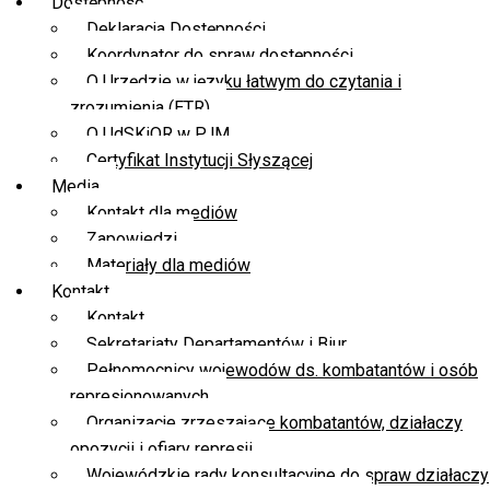
Dostępność
Deklaracja Dostępności
Koordynator do spraw dostępności
O Urzędzie w języku łatwym do czytania i
zrozumienia (ETR)
O UdSKiOR w PJM
Certyfikat Instytucji Słyszącej
Media
Kontakt dla mediów
Zapowiedzi
Materiały dla mediów
Kontakt
Kontakt
Sekretariaty Departamentów i Biur
Pełnomocnicy wojewodów ds. kombatantów i osób
represjonowanych
Organizacje zrzeszające kombatantów, działaczy
opozycji i ofiary represji
Wojewódzkie rady konsultacyjne do spraw działaczy