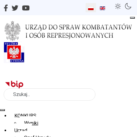
Wybierz swój język
Szukaj
KONKURS
Wyniki
Urząd