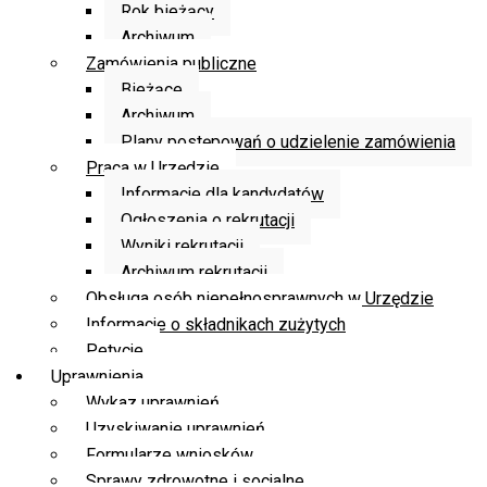
Rok bieżący
Archiwum
Zamówienia publiczne
Bieżące
Archiwum
Plany postępowań o udzielenie zamówienia
Praca w Urzędzie
Informacje dla kandydatów
Ogłoszenia o rekrutacji
Wyniki rekrutacji
Archiwum rekrutacji
Obsługa osób niepełnosprawnych w Urzędzie
Informacje o składnikach zużytych
Petycje
Uprawnienia
Wykaz uprawnień
Uzyskiwanie uprawnień
Formularze wniosków
Sprawy zdrowotne i socjalne