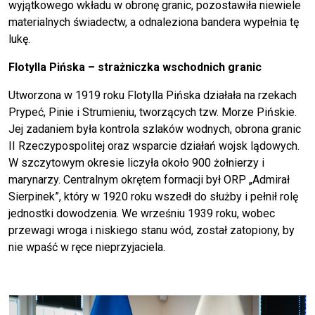
wyjątkowego wkładu w obronę granic, pozostawiła niewiele
materialnych świadectw, a odnaleziona bandera wypełnia tę
lukę.
Flotylla Pińska – strażniczka wschodnich granic
Utworzona w 1919 roku Flotylla Pińska działała na rzekach
Prypeć, Pinie i Strumieniu, tworzących tzw. Morze Pińskie.
Jej zadaniem była kontrola szlaków wodnych, obrona granic
II Rzeczypospolitej oraz wsparcie działań wojsk lądowych.
W szczytowym okresie liczyła około 900 żołnierzy i
marynarzy. Centralnym okrętem formacji był ORP „Admirał
Sierpinek”, który w 1920 roku wszedł do służby i pełnił rolę
jednostki dowodzenia. We wrześniu 1939 roku, wobec
przewagi wroga i niskiego stanu wód, został zatopiony, by
nie wpaść w ręce nieprzyjaciela.