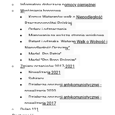
Informatory dotyczące pomocy pieniężnej
Wyróżnienia honorowe
Korpus Weteranów walk o Niepodległość
Rzeczypospolitej Polskiej
Ordery i odznaczenia
Mianowania na wyższe stopnie wojskowe
Patent i odznaka „Weteran Walk o Wolność i
Niepodległość Ojczyzny”
Medal „Pro Patria”
Medal "Pro Bono Poloniæ"
Zmiany przepisów 2017-2021
Nowelizacja 2021
Sybiracy
Działacze opozycji antykomunistycznej -
nowelizacja 2020
Działacze opozycji antykomunistycznej -
nowelizacja 2017
Dulag 121