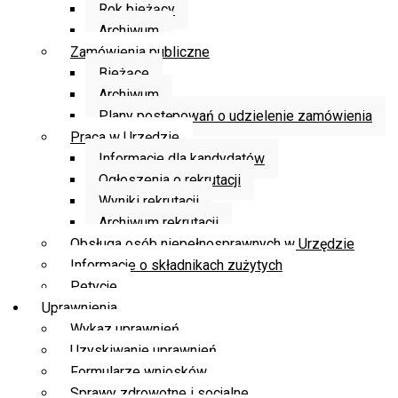
Rok bieżący
Archiwum
Zamówienia publiczne
Bieżące
Archiwum
Plany postępowań o udzielenie zamówienia
Praca w Urzędzie
Informacje dla kandydatów
Ogłoszenia o rekrutacji
Wyniki rekrutacji
Archiwum rekrutacji
Obsługa osób niepełnosprawnych w Urzędzie
Informacje o składnikach zużytych
Petycje
Uprawnienia
Wykaz uprawnień
Uzyskiwanie uprawnień
Formularze wniosków
Sprawy zdrowotne i socjalne