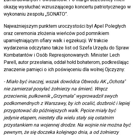
okazję wysłuchać wzruszającego koncertu patriotycznego w
wykonaniu zespołu „SONATO”.
Najważniejszym punktem uroczystości był Apel Poległych
oraz ceremonia złożenia wieńców pod pomnikiem
upamiętniającym ofiary walk i egzekucji. W trakcie
wydarzenia odczytano także list od Szefa Urzędu do Spraw
Kombatantów i Osób Represjonowanych. Minister Lech
Parell, autor przesłania, oddał hołd bohaterom, podkreślając
znaczenie pamięci o ich poświęceniu dla wolnej Ojczyzny:
- Miało być inaczej, wszak dowódca Obwodu AK „Ochota"
nie zamierzał posyłać żołnierzy na śmierć. Wręcz
przeciwnie, pułkownik „Grzymała" wyprowadził swych
podkomendnych z Warszawy, by ich ocalić, dozbroić i lepiej
przygotować do późniejszych walk. Pęcice miały być
jedynie etapem, niestety dla wielu stały się ostatnim
przystankiem na wojennej drodze. Na wojnie nie można być
pewnym, że się doczeka kolejnego dnia, a od żołnierzy