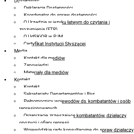
Dostępność
Deklaracja Dostępności
Koordynator do spraw dostępności
O Urzędzie w języku łatwym do czytania i
zrozumienia (ETR)
O UdSKiOR w PJM
Certyfikat Instytucji Słyszącej
Media
Kontakt dla mediów
Zapowiedzi
Materiały dla mediów
Kontakt
Kontakt
Sekretariaty Departamentów i Biur
Pełnomocnicy wojewodów ds. kombatantów i osób
represjonowanych
Organizacje zrzeszające kombatantów, działaczy
opozycji i ofiary represji
Wojewódzkie rady konsultacyjne do spraw działaczy