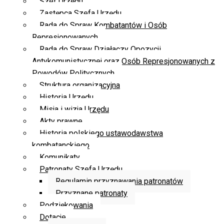
Szef Urzędu
Zastępca Szefa Urzędu
Rada do Spraw Kombatantów i Osób
Represjonowanych
Rada do Spraw Działaczy Opozycji
Antykomunistycznej oraz Osób Represjonowanych z
Powodów Politycznych
Struktura organizacyjna
Historia Urzędu
Misja i wizja Urzędu
Akty prawne
Historia polskiego ustawodawstwa
kombatanckiego
Komunikaty
Patronaty Szefa Urzędu
Regulamin przyznawania patronatów
Przyznane patronaty
Podziękowania
Dotacje