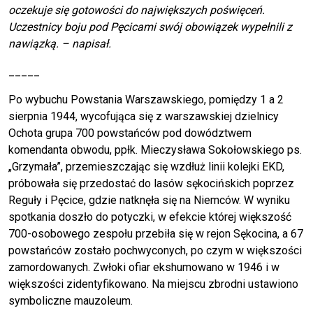
oczekuje się gotowości do największych poświęceń.
Uczestnicy boju pod Pęcicami swój obowiązek wypełnili z
nawiązką. – napisał.
_____
Po wybuchu Powstania Warszawskiego, pomiędzy 1 a 2
sierpnia 1944, wycofująca się z warszawskiej dzielnicy
Ochota grupa 700 powstańców pod dowództwem
komendanta obwodu, ppłk. Mieczysława Sokołowskiego ps.
„Grzymała”, przemieszczając się wzdłuż linii kolejki EKD,
próbowała się przedostać do lasów sękocińskich poprzez
Reguły i Pęcice, gdzie natknęła się na Niemców. W wyniku
spotkania doszło do potyczki, w efekcie której większość
700-osobowego zespołu przebiła się w rejon Sękocina, a 67
powstańców zostało pochwyconych, po czym w większości
zamordowanych. Zwłoki ofiar ekshumowano w 1946 i w
większości zidentyfikowano. Na miejscu zbrodni ustawiono
symboliczne mauzoleum.