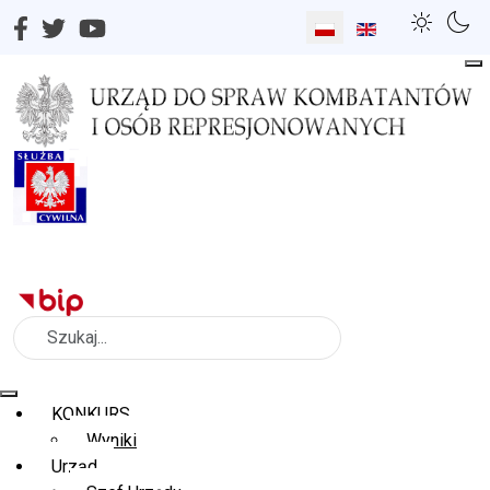
Wybierz swój język
Szukaj
KONKURS
Wyniki
Urząd