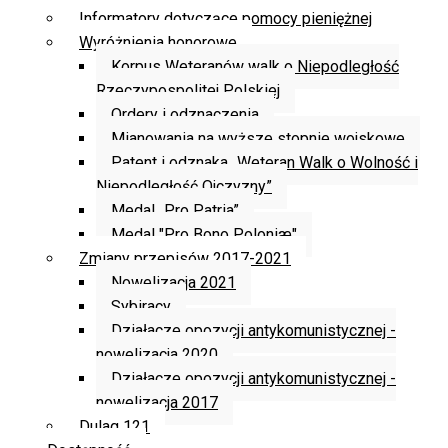
Informatory dotyczące pomocy pieniężnej
Wyróżnienia honorowe
Korpus Weteranów walk o Niepodległość
Rzeczypospolitej Polskiej
Ordery i odznaczenia
Mianowania na wyższe stopnie wojskowe
Patent i odznaka „Weteran Walk o Wolność i
Niepodległość Ojczyzny”
Medal „Pro Patria”
Medal "Pro Bono Poloniæ"
Zmiany przepisów 2017-2021
Nowelizacja 2021
Sybiracy
Działacze opozycji antykomunistycznej -
nowelizacja 2020
Działacze opozycji antykomunistycznej -
nowelizacja 2017
Dulag 121