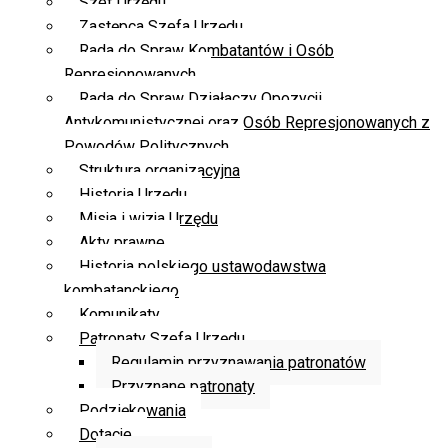
Szef Urzędu
Zastępca Szefa Urzędu
Rada do Spraw Kombatantów i Osób
Represjonowanych
Rada do Spraw Działaczy Opozycji
Antykomunistycznej oraz Osób Represjonowanych z
Powodów Politycznych
Struktura organizacyjna
Historia Urzędu
Misja i wizja Urzędu
Akty prawne
Historia polskiego ustawodawstwa
kombatanckiego
Komunikaty
Patronaty Szefa Urzędu
Regulamin przyznawania patronatów
Przyznane patronaty
Podziękowania
Dotacje