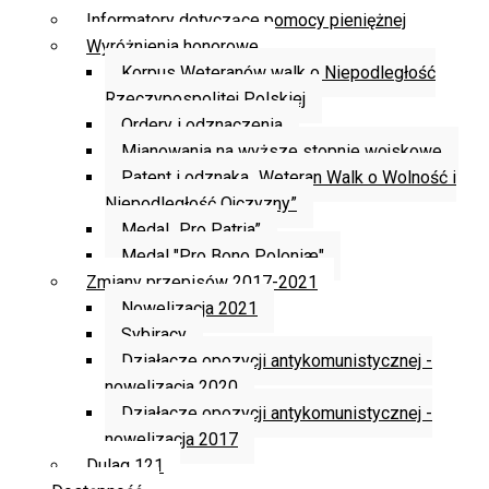
Informatory dotyczące pomocy pieniężnej
Wyróżnienia honorowe
Korpus Weteranów walk o Niepodległość
Rzeczypospolitej Polskiej
Ordery i odznaczenia
Mianowania na wyższe stopnie wojskowe
Patent i odznaka „Weteran Walk o Wolność i
Niepodległość Ojczyzny”
Medal „Pro Patria”
Medal "Pro Bono Poloniæ"
Zmiany przepisów 2017-2021
Nowelizacja 2021
Sybiracy
Działacze opozycji antykomunistycznej -
nowelizacja 2020
Działacze opozycji antykomunistycznej -
nowelizacja 2017
Dulag 121