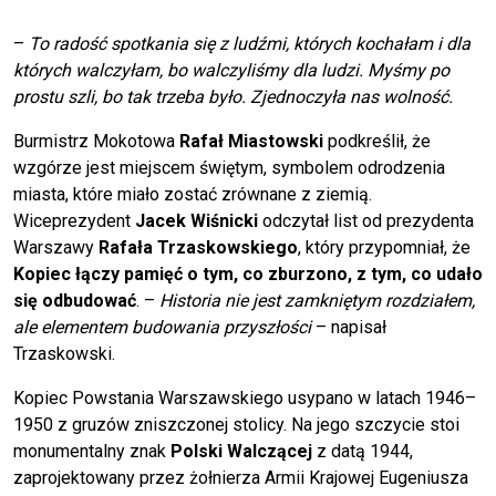
–
To radość spotkania się z ludźmi, których kochałam i dla
których walczyłam, bo walczyliśmy dla ludzi. Myśmy po
prostu szli, bo tak trzeba było. Zjednoczyła nas wolność.
Burmistrz Mokotowa
Rafał Miastowski
podkreślił, że
wzgórze jest miejscem świętym, symbolem odrodzenia
miasta, które miało zostać zrównane z ziemią.
Wiceprezydent
Jacek Wiśnicki
odczytał list od prezydenta
Warszawy
Rafała Trzaskowskiego
, który przypomniał, że
Kopiec łączy pamięć o tym, co zburzono, z tym, co udało
się odbudować
. –
Historia nie jest zamkniętym rozdziałem,
ale elementem budowania przyszłości
– napisał
Trzaskowski.
Kopiec Powstania Warszawskiego usypano w latach 1946–
1950 z gruzów zniszczonej stolicy. Na jego szczycie stoi
monumentalny znak
Polski Walczącej
z datą 1944,
zaprojektowany przez żołnierza Armii Krajowej Eugeniusza