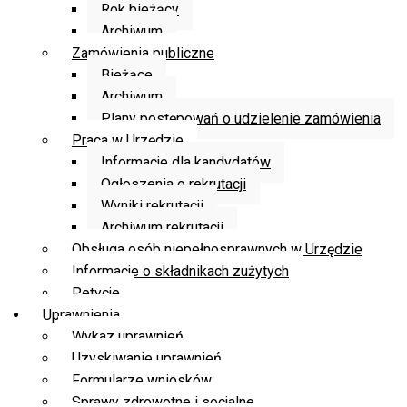
Rok bieżący
Archiwum
Zamówienia publiczne
Bieżące
Archiwum
Plany postępowań o udzielenie zamówienia
Praca w Urzędzie
Informacje dla kandydatów
Ogłoszenia o rekrutacji
Wyniki rekrutacji
Archiwum rekrutacji
Obsługa osób niepełnosprawnych w Urzędzie
Informacje o składnikach zużytych
Petycje
Uprawnienia
Wykaz uprawnień
Uzyskiwanie uprawnień
Formularze wniosków
Sprawy zdrowotne i socjalne