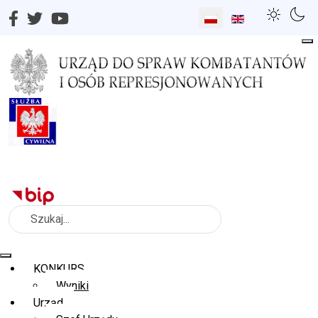
Wybierz swój język
Szukaj
KONKURS
Wyniki
Urząd