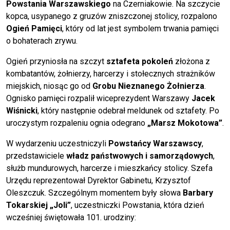
Powstania Warszawskiego
na Czerniakowie. Na szczycie
kopca, usypanego z gruzów zniszczonej stolicy, rozpalono
Ogień Pamięci
, który od lat jest symbolem trwania pamięci
o bohaterach zrywu.
Ogień przyniosła na szczyt
sztafeta pokoleń
złożona z
kombatantów, żołnierzy, harcerzy i stołecznych strażników
miejskich, niosąc go od
Grobu Nieznanego Żołnierza
.
Ognisko pamięci rozpalił wiceprezydent Warszawy
Jacek
Wiśnicki
, który następnie odebrał meldunek od sztafety. Po
uroczystym rozpaleniu ognia odegrano
„Marsz Mokotowa”
.
W wydarzeniu uczestniczyli
Powstańcy Warszawscy
,
przedstawiciele
władz państwowych i samorządowych
,
służb mundurowych, harcerze i mieszkańcy stolicy. Szefa
Urzędu reprezentował Dyrektor Gabinetu, Krzysztof
Oleszczuk. Szczególnym momentem były słowa
Barbary
Tokarskiej „Joli”
, uczestniczki Powstania, która dzień
wcześniej świętowała 101. urodziny: