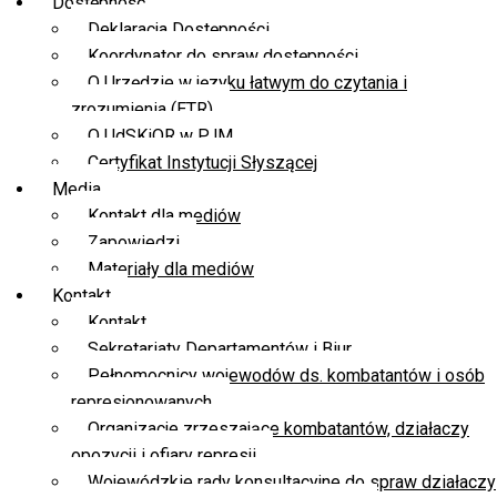
Dostępność
Deklaracja Dostępności
Koordynator do spraw dostępności
O Urzędzie w języku łatwym do czytania i
zrozumienia (ETR)
O UdSKiOR w PJM
Certyfikat Instytucji Słyszącej
Media
Kontakt dla mediów
Zapowiedzi
Materiały dla mediów
Kontakt
Kontakt
Sekretariaty Departamentów i Biur
Pełnomocnicy wojewodów ds. kombatantów i osób
represjonowanych
Organizacje zrzeszające kombatantów, działaczy
opozycji i ofiary represji
Wojewódzkie rady konsultacyjne do spraw działaczy