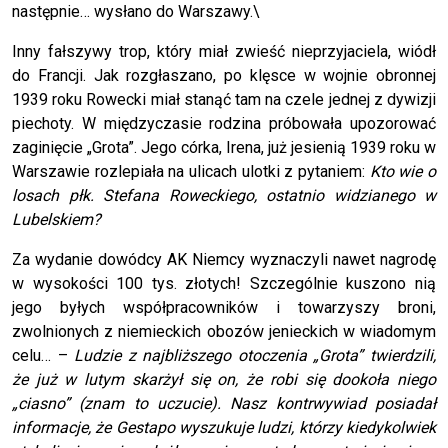
następnie… wysłano do Warszawy.\
Inny fałszywy trop, który miał zwieść nieprzyjaciela, wiódł
do Francji. Jak rozgłaszano, po klęsce w wojnie obronnej
1939 roku Rowecki miał stanąć tam na czele jednej z dywizji
piechoty. W międzyczasie rodzina próbowała upozorować
zaginięcie „Grota”. Jego córka, Irena, już jesienią 1939 roku w
Warszawie rozlepiała na ulicach ulotki z pytaniem:
Kto wie o
losach płk. Stefana Roweckiego, ostatnio widzianego w
Lubelskiem?
Za wydanie dowódcy AK Niemcy wyznaczyli nawet nagrodę
w wysokości 100 tys. złotych! Szczególnie kuszono nią
jego byłych współpracowników i towarzyszy broni,
zwolnionych z niemieckich obozów jenieckich w wiadomym
celu… –
Ludzie z najbliższego otoczenia „Grota” twierdzili,
że już w lutym skarżył się on, że robi się dookoła niego
„ciasno” (znam to uczucie). Nasz kontrwywiad posiadał
informacje, że Gestapo wyszukuje ludzi, którzy kiedykolwiek