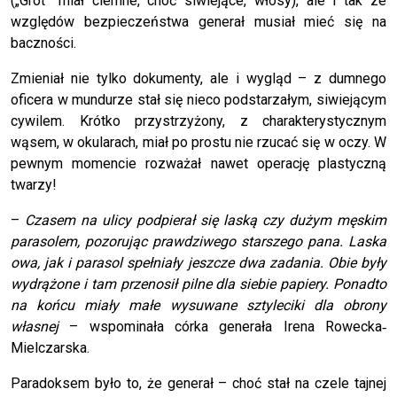
(„Grot” miał ciemne, choć siwiejące, włosy), ale i tak ze
względów bezpieczeństwa generał musiał mieć się na
baczności.
Zmieniał nie tylko dokumenty, ale i wygląd – z dumnego
oficera w mundurze stał się nieco podstarzałym, siwiejącym
cywilem. Krótko przystrzyżony, z charakterystycznym
wąsem, w okularach, miał po prostu nie rzucać się w oczy. W
pewnym momencie rozważał nawet operację plastyczną
twarzy!
–
Czasem na ulicy podpierał się laską czy dużym męskim
parasolem, pozorując prawdziwego starszego pana. Laska
owa, jak i parasol spełniały jeszcze dwa zadania. Obie były
wydrążone i tam przenosił pilne dla siebie papiery. Ponadto
na końcu miały małe wysuwane sztyleciki dla obrony
własnej
– wspominała córka generała Irena Rowecka‐
Mielczarska.
Paradoksem było to, że generał – choć stał na czele tajnej