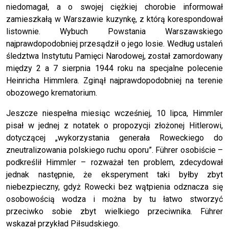
niedomagał, a o swojej ciężkiej chorobie informował
zamieszkałą w Warszawie kuzynkę, z którą korespondował
listownie. Wybuch Powstania Warszawskiego
najprawdopodobniej przesądził o jego losie. Według ustaleń
śledztwa Instytutu Pamięci Narodowej, został zamordowany
między 2 a 7 sierpnia 1944 roku na specjalne polecenie
Heinricha Himmlera. Zginął najprawdopodobniej na terenie
obozowego krematorium.
Jeszcze niespełna miesiąc wcześniej, 10 lipca, Himmler
pisał w jednej z notatek o propozycji złożonej Hitlerowi,
dotyczącej „wykorzystania generała Roweckiego do
zneutralizowania polskiego ruchu oporu”. Führer osobiście –
podkreślił Himmler – rozważał ten problem, zdecydował
jednak następnie, że eksperyment taki byłby zbyt
niebezpieczny, gdyż Rowecki bez wątpienia odznacza się
osobowością wodza i można by tu łatwo stworzyć
przeciwko sobie zbyt wielkiego przeciwnika. Führer
wskazał przykład Piłsudskiego.