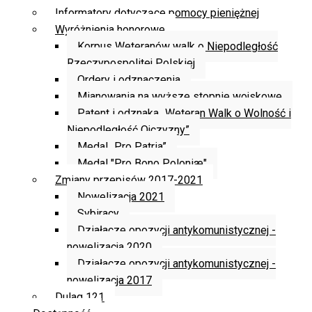
Informatory dotyczące pomocy pieniężnej
Wyróżnienia honorowe
Korpus Weteranów walk o Niepodległość
Rzeczypospolitej Polskiej
Ordery i odznaczenia
Mianowania na wyższe stopnie wojskowe
Patent i odznaka „Weteran Walk o Wolność i
Niepodległość Ojczyzny”
Medal „Pro Patria”
Medal "Pro Bono Poloniæ"
Zmiany przepisów 2017-2021
Nowelizacja 2021
Sybiracy
Działacze opozycji antykomunistycznej -
nowelizacja 2020
Działacze opozycji antykomunistycznej -
nowelizacja 2017
Dulag 121