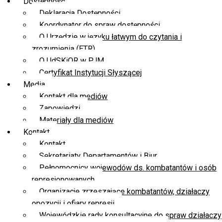
Dostępność
Deklaracja Dostępności
Koordynator do spraw dostępności
O Urzędzie w języku łatwym do czytania i
zrozumienia (ETR)
O UdSKiOR w PJM
Certyfikat Instytucji Słyszącej
Media
Kontakt dla mediów
Zapowiedzi
Materiały dla mediów
Kontakt
Kontakt
Sekretariaty Departamentów i Biur
Pełnomocnicy wojewodów ds. kombatantów i osób
represjonowanych
Organizacje zrzeszające kombatantów, działaczy
opozycji i ofiary represji
Wojewódzkie rady konsultacyjne do spraw działaczy