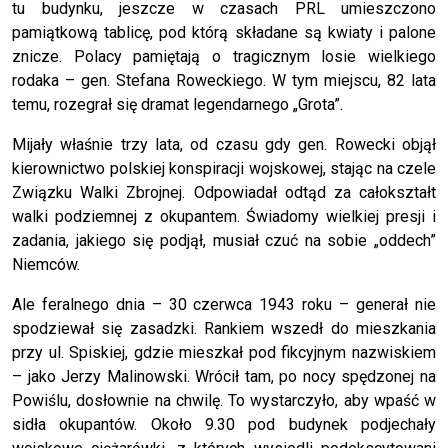
tu budynku, jeszcze w czasach PRL umieszczono
pamiątkową tablicę, pod którą składane są kwiaty i palone
znicze. Polacy pamiętają o tragicznym losie wielkiego
rodaka – gen. Stefana Roweckiego. W tym miejscu, 82 lata
temu, rozegrał się dramat legendarnego „Grota”.
Mijały właśnie trzy lata, od czasu gdy gen. Rowecki objął
kierownictwo polskiej konspiracji wojskowej, stając na czele
Związku Walki Zbrojnej. Odpowiadał odtąd za całokształt
walki podziemnej z okupantem. Świadomy wielkiej presji i
zadania, jakiego się podjął, musiał czuć na sobie „oddech”
Niemców.
Ale feralnego dnia – 30 czerwca 1943 roku – generał nie
spodziewał się zasadzki. Rankiem wszedł do mieszkania
przy ul. Spiskiej, gdzie mieszkał pod fikcyjnym nazwiskiem
– jako Jerzy Malinowski. Wrócił tam, po nocy spędzonej na
Powiślu, dosłownie na chwilę. To wystarczyło, aby wpaść w
sidła okupantów. Około 9.30 pod budynek podjechały