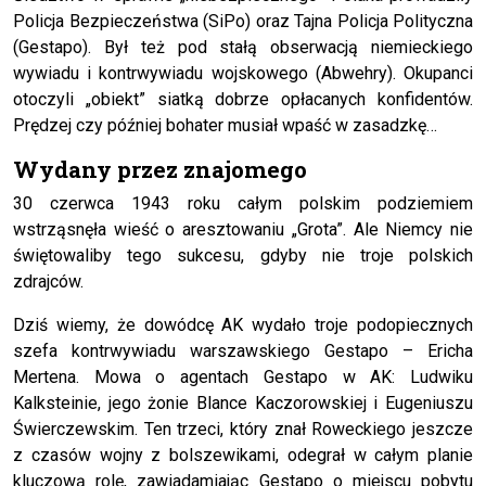
Policja Bezpieczeństwa (SiPo) oraz Tajna Policja Polityczna
(Gestapo). Był też pod stałą obserwacją niemieckiego
wywiadu i kontrwywiadu wojskowego (Abwehry). Okupanci
otoczyli „obiekt” siatką dobrze opłacanych konfidentów.
Prędzej czy później bohater musiał wpaść w zasadzkę…
Wydany przez znajomego
30 czerwca 1943 roku całym polskim podziemiem
wstrząsnęła wieść o aresztowaniu „Grota”. Ale Niemcy nie
świętowaliby tego sukcesu, gdyby nie troje polskich
zdrajców.
Dziś wiemy, że dowódcę AK wydało troje podopiecznych
szefa kontrwywiadu warszawskiego Gestapo – Ericha
Mertena. Mowa o agentach Gestapo w AK: Ludwiku
Kalksteinie, jego żonie Blance Kaczorowskiej i Eugeniuszu
Świerczewskim. Ten trzeci, który znał Roweckiego jeszcze
z czasów wojny z bolszewikami, odegrał w całym planie
kluczową rolę, zawiadamiając Gestapo o miejscu pobytu