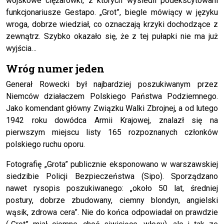
wojskowe ciężarówki, z których wysiedli podekscytowani
funkcjonariusze Gestapo. „Grot”, biegle mówiący w języku
wroga, dobrze wiedział, co oznaczają krzyki dochodzące z
zewnątrz. Szybko okazało się, że z tej pułapki nie ma już
wyjścia…
Wróg numer jeden
Generał Rowecki był najbardziej poszukiwanym przez
Niemców działaczem Polskiego Państwa Podziemnego.
Jako komendant główny Związku Walki Zbrojnej, a od lutego
1942 roku dowódca Armii Krajowej, znalazł się na
pierwszym miejscu listy 165 rozpoznanych członków
polskiego ruchu oporu.
Fotografię „Grota” publicznie eksponowano w warszawskiej
siedzibie Policji Bezpieczeństwa (Sipo). Sporządzano
nawet rysopis poszukiwanego: „około 50 lat, średniej
postury, dobrze zbudowany, ciemny blondyn, angielski
wąsik, zdrowa cera”. Nie do końca odpowiadał on prawdzie