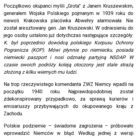
Początkowo okupanci mylili „Grota” z Janem Kruszewskim,
generałem Wojska Polskiego pojmanym w 1939 roku do
niewoli. Krakowska placówka Abwehry alarmowała: Nie
został aresztowany gen. Jan Kruszewski. W odniesieniu do
jego osoby ustalono już dotychczas następujące szczegóły:
K. był poprzednio dowódcą polskiego Korpusu Ochrony
Pogranicza (KOP). Mówi płynnie po niemiecku, posiada
niemiecki paszport i nosi odznakę partyjną NSDAP. W
czasie swoich podróży koleją otoczony jest stale strażą
złożoną z kilku wiernych mu ludzi.
Na trop rzeczywistego komendanta ZWZ Niemcy wpadli na
początku 1940 roku. Najprawdopodobniej został
zdekonspirowany przypadkowo, za sprawą kurierów i
emisariuszy przybywających do okupowanego kraju z
Zachodu.
Polskie podziemie – świadome zagrożenia – próbowało
wprowadzić Niemców w błąd. Według jednej z wersji