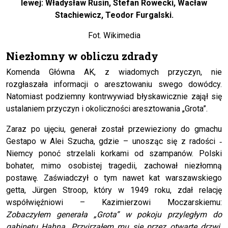
lewej: Władysław Rusin, Stefan Rowecki, Wacław
Stachiewicz, Teodor Furgalski.
Fot. Wikimedia
Niezłomny w obliczu zdrady
Komenda Główna AK, z wiadomych przyczyn, nie
rozgłaszała informacji o aresztowaniu swego dowódcy.
Natomiast podziemny kontrwywiad błyskawicznie zajął się
ustalaniem przyczyn i okoliczności aresztowania „Grota”.
Zaraz po ujęciu, generał został przewieziony do gmachu
Gestapo w Alei Szucha, gdzie – unosząc się z radości ‐
Niemcy ponoć strzelali korkami od szampanów. Polski
bohater, mimo osobistej tragedii, zachował niezłomną
postawę. Zaświadczył o tym nawet kat warszawskiego
getta, Jürgen Stroop, który w 1949 roku, zdał relację
współwięźniowi – Kazimierzowi Moczarskiemu:
Zobaczyłem generała „Grota” w pokoju przyległym do
gabinetu Hahna. Przyjrzałem mu się przez otwarte drzwi.