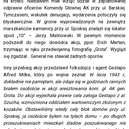
na krótko. Niebawem miał wziąć udział w zaplanowanej
odprawie oficerów Komendy Głównej AK przy ul. Barskiej.
Tymczasem, wskutek denucjacji, wydarzenia potoczyły się
błyskawicznie. W gronie wyprowadzonych na zewnątrz
mieszkańców kamienicy przy ul. Spiskiej znalazł się lokator
spod „10” – Jerzy Malinowski. W pewnym momencie
podszedł do niego dowódca akcji, ppor. Erich Merten,
trzymając w ręku przedwojenną fotografię „Grota”. Wygląd
się zgadzał… Generał nie stawiał żadnych oporów.
Inny przebieg akcji przedstawił folksdojcz i agent Gestapo
Alfred Milke, który po wojnie zeznał:
W lecie 1943 r.,
dokładnie nie pamiętam, ale zdaje się w godzinach rannych
brałem osobiście w akcji aresztowania kom. gł. AK gen.
Grota. Do akcji wyjechała prawie cała załoga Gestapo z al.
Szucha, wzmocniona oddziałem wartowniczym złożonym z
kozaków. Obstawiliśmy wtedy cały blok domów przy ul.
Spiskiej, ja osobiście byłem na tyłach domu – po długich
przeszukiwaniach mieszkań śladów poszukiwanego nie