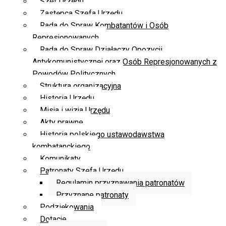
Szef Urzędu
Zastępca Szefa Urzędu
Rada do Spraw Kombatantów i Osób
Represjonowanych
Rada do Spraw Działaczy Opozycji
Antykomunistycznej oraz Osób Represjonowanych z
Powodów Politycznych
Struktura organizacyjna
Historia Urzędu
Misja i wizja Urzędu
Akty prawne
Historia polskiego ustawodawstwa
kombatanckiego
Komunikaty
Patronaty Szefa Urzędu
Regulamin przyznawania patronatów
Przyznane patronaty
Podziękowania
Dotacje