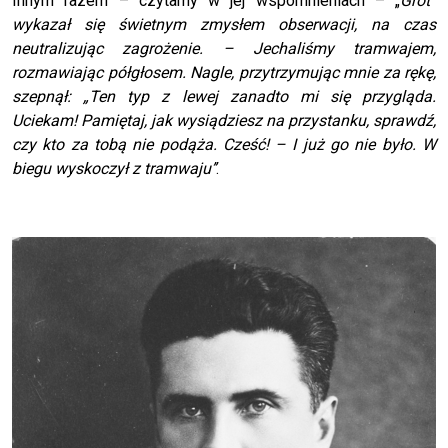
Innym razem – czytamy w jej wspomnieniach – „
Grot”
wykazał się świetnym zmysłem obserwacji, na czas
neutralizując zagrożenie. – Jechaliśmy tramwajem,
rozmawiając półgłosem. Nagle, przytrzymując mnie za rękę,
szepnął: „Ten typ z lewej zanadto mi się przygląda.
Uciekam! Pamiętaj, jak wysiądziesz na przystanku, sprawdź,
czy kto za tobą nie podąża. Cześć! – I już go nie było. W
biegu wyskoczył z tramwaju’’
.