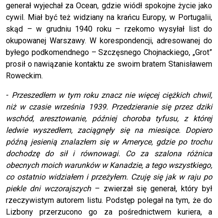
generał wyjechał za Ocean, gdzie wiódł spokojne życie jako
cywil. Miał być też widziany na krańcu Europy, w Portugalii,
skąd – w grudniu 1940 roku – rzekomo wysyłał list do
okupowanej Warszawy. W korespondencji, adresowanej do
byłego podkomendnego – Szczęsnego Chojnackiego, „Grot”
prosił o nawiązanie kontaktu ze swoim bratem Stanisławem
Roweckim.
-
Przeszedłem w tym roku znacz nie więcej ciężkich chwil,
niż w czasie września 1939. Przedzieranie się przez dziki
wschód, aresztowanie, później choroba tyfusu, z której
ledwie wyszedłem, zaciągnęły się na miesiące. Dopiero
późną jesienią znalazłem się w Ameryce, gdzie po trochu
dochodzę do sił i równowagi. Co za szalona różnica
obecnych moich warunków w Kanadzie, a tego wszystkiego,
co ostatnio widziałem i przeżyłem. Czuję się jak w raju po
piekle dni wczorajszych
– zwierzał się generał, który był
rzeczywistym autorem listu. Podstęp polegał na tym, że do
Lizbony przerzucono go za pośrednictwem kuriera, a