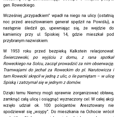
gen. Roweckiego.
Wcześniej „przypadkiem” wpadł na niego na ulicy (ostatnią
noc przed aresztowaniem generał spędził na Powiślu), a
następnie śledził go, upewniając się, że wejdzie do
kamienicy przy ul. Spiskiej 14, gdzie mieszkał pod
przybranym nazwiskiem.
W 1953 roku przed bezpieką Kalkstein relacjonował:
Świerczewski, po wyjściu z domu, z rana spotkał
Roweckiego na Solcu, zaczął prowadzić za nim obserwację.
Tramwajami do jechał za Roweckim do pl. Narutowicza i
tam Rowecki skręcił w jedną z ulic, o ile pamiętam – w ulicę
Spiską i zatrzymał się w jednym z domów.
Dzięki temu Niemcy mogli sprawnie zorganizować obławę,
zamknąć całą ulicę i osiągnąć wyznaczony cel. W całej akcji
wzięło udział ok. 100 policjantów. Aresztowany nie
spodziewał się „wsypy”. Do mieszkania na Ochocie wrócił