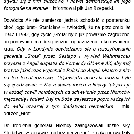
stykali się z nim służbowo, i nawet demonstruje im jego
fotografie na ekranie
– informował płk Jan Rzepecki.
Dowódca AK nie zamierzał jednak schodzić z posterunku,
choć jego brat– Stanisław – twierdził, że na przełomie lat
1942 i 1943, gdy życie „Grota” było już poważnie zagrożone,
proponowano mu bezpieczne opuszczenie okupowanego
kraju:
Gdy w Londynie dowiedziano się o rozszyfrowaniu
generała „Grota” przez Gestapo i wywiad Wehrmachtu,
przyszła z Anglii sugestia do Komendy Głównej AK, aby mój
brat na jakiś czas wyjechał z Polski do Anglii. Miałem z nim
na ten temat rozmowę. Odpowiedzi generała można było
się spodziewać. – Nie zostawię moich żołnierzy, tak jak i ja
w każdej chwili narażonych na schwytanie przez Niemców,
męczarnię i śmierć. Daj mi Boże, że jeszcze poprowadzę ich
do walki otwartej z tym draństwem niemieckim
– miał
odrzec „Grot”.
Do tropienia generała Niemcy zaangażowali liczne siły.
Śledztwo w sprawie „niebezpiecznego” Polaka prowadziły