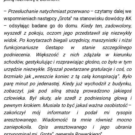
–
Przesłuchanie natychmiast przerwano
– czytamy dalej we
wspomnieniach następcy „Grota” na stanowisku dowódcy AK
– odsyłając badane go do domu.
Kiedy ten, zadowolony,
wyszedł z pokoju, oczom jego przedstawił się niezwykły
widok. Po korytarzach biegali urzędnicy, maszynistki i niżsi
funkcjonariusze Gestapo w stanie szczególnego
podniecenia. Większość z nich zdążała w kierunku
schodów, gestykulując i rozprawiając głośno, co było w tym
urzędzie niezwykłe. Słyszał powtarzane gratulacje i coś, co
brzmiało jak „wreszcie koniec z tą całą konspiracją”. Było
parę minut po jedenastej. Kiedy już wychodził z budynku,
zobaczył, jak pod silną strażą prowadzono jakiegoś
człowieka. Był skuty, ale szedł z podniesioną głową i
pewnym krokiem. Musiała to być jakaś ważna osobistość
–
zakończył mój informator i podał mi rysopis
aresztowanego. Wiadomość ta mnie również mocno
zaniepokoiła. Opis aresztowanego i jego ubrania
przypominał mi „Grota”, generała Roweckiego
”.