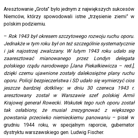
Aresztowanie „Grota” było jednym z największych sukcesów
Niemców, którzy spowodowali istne „trzęsienie ziemi” w
polskim podziemiu.
–
Rok 1943 był okresem szczytowego rozwoju ruchu oporu.
Jednakże w tym roku był on też szczególnie systematycznie
i jak najostrzej zwalczany. W lutym 1943 roku udało się
zaaresztować mianowanego przez Londyn delegata
polskiego rządu narodowego [Jana Piekałkiewicza – red.],
dzięki czemu ujawnione zostały dalekosiężne plany ruchu
oporu. Policji bezpieczeństwa i SD udało się wymierzyć cios
jeszcze bardziej dotkliwy: w dniu 30 czerwca 1943 r.
aresztowany został w Warszawie szef polskiej Armii
Krajowej generał Rowecki. Wskutek tego ruch oporu został
tak osłabiony, że musiał zrezygnować z większego
powstania przeciwko niemieckiemu panowaniu
– pisał w
grudniu 1944 roku, w specjalnym raporcie, gubernator
dystryktu warszawskiego gen. Ludwig Fischer.