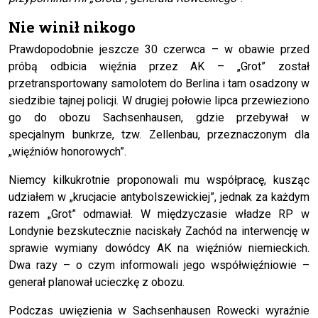
Nie winił nikogo
Prawdopodobnie jeszcze 30 czerwca – w obawie przed
próbą odbicia więźnia przez AK – „Grot” został
przetransportowany samolotem do Berlina i tam osadzony w
siedzibie tajnej policji. W drugiej połowie lipca przewieziono
go do obozu Sachsenhausen, gdzie przebywał w
specjalnym bunkrze, tzw. Zellenbau, przeznaczonym dla
„więźniów honorowych”.
Niemcy kilkukrotnie proponowali mu współpracę, kusząc
udziałem w „krucjacie antybolszewickiej”, jednak za każdym
razem „Grot” odmawiał. W międzyczasie władze RP w
Londynie bezskutecznie naciskały Zachód na interwencję w
sprawie wymiany dowódcy AK na więźniów niemieckich.
Dwa razy – o czym informowali jego współwięźniowie –
generał planował ucieczkę z obozu.
Podczas uwięzienia w Sachsenhausen Rowecki wyraźnie