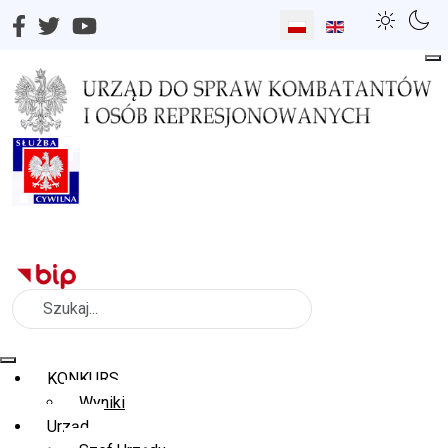
Wybierz swój język
Szukaj
KONKURS
Wyniki
Urząd