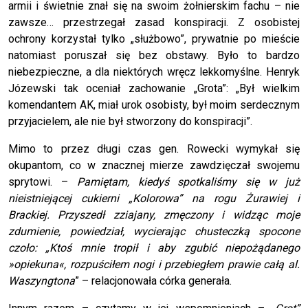
armii i świetnie znał się na swoim żołnierskim fachu – nie
zawsze… przestrzegał zasad konspiracji. Z osobistej
ochrony korzystał tylko „służbowo”, prywatnie po mieście
natomiast poruszał się bez obstawy. Było to bardzo
niebezpieczne, a dla niektórych wręcz lekkomyślne. Henryk
Józewski tak oceniał zachowanie „Grota”: „Był wielkim
komendantem AK, miał urok osobisty, był moim serdecznym
przyjacielem, ale nie był stworzony do konspiracji”.
Mimo to przez długi czas gen. Rowecki wymykał się
okupantom, co w znacznej mierze zawdzięczał swojemu
sprytowi. –
Pamiętam, kiedyś spotkaliśmy się w już
nieistniejącej cukierni „Kolorowa” na rogu Żurawiej i
Brackiej. Przyszedł zziajany, zmęczony i widząc moje
zdumienie, powiedział, wycierając chusteczką spocone
czoło: „Ktoś mnie tropił i aby zgubić niepożądanego
»opiekuna«, rozpuściłem nogi i przebiegłem prawie całą al.
Waszyngtona
” – relacjonowała córka generała.