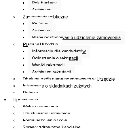
Rok bieżący
Archiwum
Zamówienia publiczne
Bieżące
Archiwum
Plany postępowań o udzielenie zamówienia
Praca w Urzędzie
Informacje dla kandydatów
Ogłoszenia o rekrutacji
Wyniki rekrutacji
Archiwum rekrutacji
Obsługa osób niepełnosprawnych w Urzędzie
Informacje o składnikach zużytych
Petycje
Uprawnienia
Wykaz uprawnień
Uzyskiwanie uprawnień
Formularze wniosków
Sprawy zdrowotne i socjalne