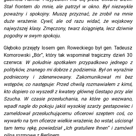
Stał frontem do mnie, ale patrzył w okno. Był niezwykle
poważny i spokojny. Muszę przyznać, że zrobił na mnie
duże wrażenie. Cywil, ale od razu widać, że wojskowy
najwyższej klasy. Zmęczony, twarz ściągnięta, lecz dziwnie
pogodny w swym spokoju.
Głęboko przejęty losem gen. Roweckiego był gen. Tadeusz
Komorowski „Bór”, który tak wspominał tragiczny dzień 30
czerwca:
W południe spotkałem przypadkowo jednego z
polityków, znanego mi dobrze z podziemia. Był on wyraźnie
podniecony i zdenerwowany. Zakomunikował mi bez
wstępów, co następuje: Przed chwilą rozmawiałem z kimś,
kto dopiero co wyszedł z kwatery głównej Gestapo przy alei
Szucha. W czasie przesłuchania, na które go wezwano,
wpadł nagle do pokoju jakiś wysokiej szarży gestapowiec i
zameldował przesłuchującemu oficerowi szeptem coś, co
wywarło na tym oficerze wielkie wrażenie, bo wstał, uścisnął
tam temu rękę, powiedział „Ich gratuliere Ihnen” i zamówił
pilną rozmowę z Berlinem.