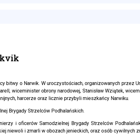
åkvik
icy bitwy o Narwik. W uroczystościach, organizowanych przez
rell, wiceminister obrony narodowej, Stanisław Wziątek, wicemini
nijnych, harcerze oraz licznie przybyli mieszkańcy Narwiku.
lnej Brygady Strzelców Podhalańskich.
ierzy i oficerów Samodzielnej Brygady Strzelców Podhalańsk
ckiej niewoli i zmarli w obozach jenieckich, oraz osób cywilnyc