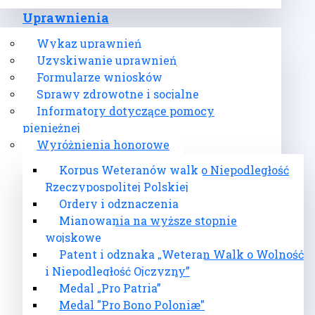
Uprawnienia
Wykaz uprawnień
Uzyskiwanie uprawnień
Formularze wniosków
Sprawy zdrowotne i socjalne
Informatory dotyczące pomocy
pieniężnej
Wyróżnienia honorowe
Korpus Weteranów walk o Niepodległość
Rzeczypospolitej Polskiej
Ordery i odznaczenia
Mianowania na wyższe stopnie
wojskowe
Patent i odznaka „Weteran Walk o Wolność
i Niepodległość Ojczyzny”
Medal „Pro Patria”
Medal "Pro Bono Poloniæ"