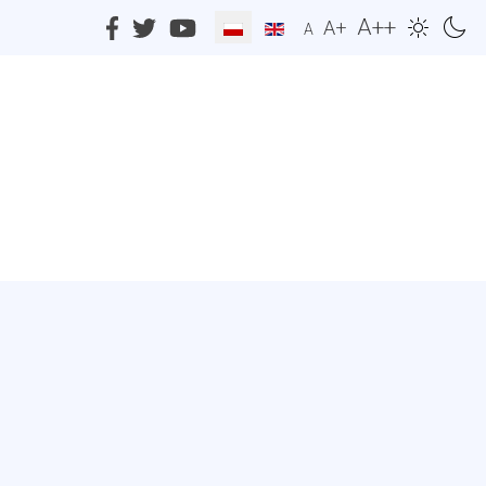
A++
A+
A