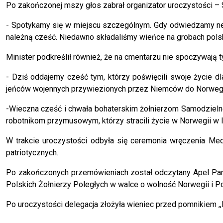
Po zakończonej mszy głos zabrał organizator uroczystości –
- Spotykamy się w miejscu szczególnym. Gdy odwiedzamy nekr
należną cześć. Niedawno składaliśmy wieńce na grobach polski
Minister podkreślił również, że na cmentarzu nie spoczywają 
- Dziś oddajemy cześć tym, którzy poświęcili swoje życie d
jeńców wojennych przywiezionych przez Niemców do Norwegii
-Wieczna cześć i chwała bohaterskim żołnierzom Samodzielne
robotnikom przymusowym, którzy stracili życie w Norwegii w l
W trakcie uroczystości odbyła się ceremonia wręczenia Meda
patriotycznych.
Po zakończonych przemówieniach został odczytany Apel Pami
Polskich Żołnierzy Poległych w walce o wolność Norwegii i Po
Po uroczystości delegacja złożyła wieniec przed pomnikiem ,,