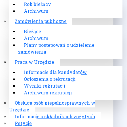
Rok bieżący
Archiwum
Zamówienia publiczne
Bieżące
Archiwum
Plany postępowań o udzielenie
zamówienia
Praca w Urzędzie
Informacje dla kandydatów
Ogłoszenia o rekrutacji
Wyniki rekrutacji
Archiwum rekrutacji
Obsługa osób niepełnosprawnych w
Urzędzie
Informacje o składnikach zużytych
Petycje