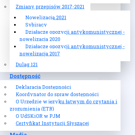
Zmiany przepisów 2017-2021
Nowelizacja 2021
Sybiracy
Działacze opozycji antykomunistycznej -
nowelizacja 2020
Działacze opozycji antykomunistycznej -
nowelizacja 2017
Dulag 121
Dostępność
Deklaracja Dostępności
Koordynator do spraw dostępności
O Urzędzie w języku łatwym do czytania i
zrozumienia (ETR)
O UdSKiOR w PJM
Certyfikat Instytucji Słyszącej