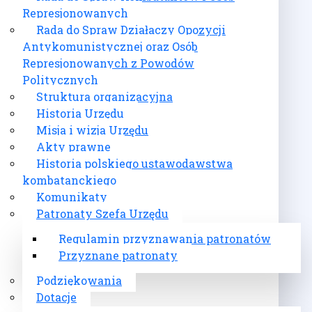
Represjonowanych
Rada do Spraw Działaczy Opozycji
Antykomunistycznej oraz Osób
Represjonowanych z Powodów
Politycznych
Struktura organizacyjna
Historia Urzędu
Misja i wizja Urzędu
Akty prawne
Historia polskiego ustawodawstwa
kombatanckiego
Komunikaty
Patronaty Szefa Urzędu
Regulamin przyznawania patronatów
Przyznane patronaty
Podziękowania
Dotacje