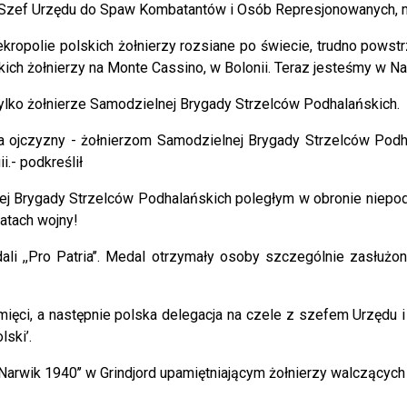
 Szef Urzędu do Spaw Kombatantów i Osób Represjonowanych, mi
opolie polskich żołnierzy rozsiane po świecie, trudno powst
ch żołnierzy na Monte Cassino, w Bolonii. Teraz jesteśmy w Nar
tylko żołnierze Samodzielnej Brygady Strzelców Podhalańskich.
la ojczyzny - żołnierzom Samodzielnej Brygady Strzelców Podha
.- podkreślił
j Brygady Strzelców Podhalańskich poległym w obronie niepod
atach wojny!
li ,,Pro Patria’’. Medal otrzymały osoby szczególnie zasłużo
ęci, a następnie polska delegacja na czele z szefem Urzędu i
lski’.
Narwik 1940’’ w Grindjord upamiętniającym żołnierzy walczących