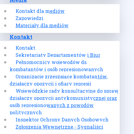
Media
Kontakt dla mediów
Zapowiedzi
Materiały dla mediów
Kontakt
Kontakt
Sekretariaty Departamentów i Biur
Pełnomocnicy wojewodów ds.
kombatantów i osób represjonowanych
Organizacje zrzeszające kombatantów,
działaczy opozycji i ofiary represji
Wojewódzkie rady konsultacyjne do spraw
działaczy opozycji antykomunistycznej oraz
osób represjonowanych z powodów
politycznych
Inspektor Ochrony Danych Osobowych
Zgłoszenia Wewnętrzne - Sygnaliści