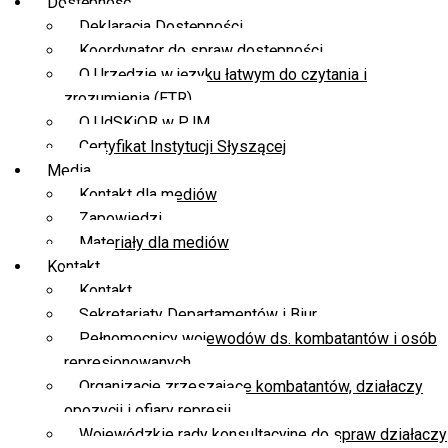
Dostępność
Deklaracja Dostępności
Koordynator do spraw dostępności
O Urzędzie w języku łatwym do czytania i
zrozumienia (ETR)
O UdSKiOR w PJM
Certyfikat Instytucji Słyszącej
Media
Kontakt dla mediów
Zapowiedzi
Materiały dla mediów
Kontakt
Kontakt
Sekretariaty Departamentów i Biur
Pełnomocnicy wojewodów ds. kombatantów i osób
represjonowanych
Organizacje zrzeszające kombatantów, działaczy
opozycji i ofiary represji
Wojewódzkie rady konsultacyjne do spraw działaczy