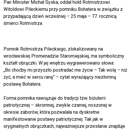
Pan Minister
Michał Syska
, oddał hołd Rotmistrzowi
Witoldowi Pileckiemu przy pomniku Bohatera w związku z
przypadającą dzień wcześniej – 25 maja – 77. rocznicą
śmierci Rotmistrza.
Pomnik Rotmistrza Pileckiego, zlokalizowany na
wrocławskiej Promenadzie Staromiejskiej, ma symboliczny
kształt obrączki. W jej wnętrzu wygrawerowano słowa:
„Bo choćby mi przyszło postradać me życie – Tak wolę – niż
żyć, a mieć w sercu ranę” – cytat wyrażający niezłomną
postawę Bohatera.
Forma pomnika nawiązuje do tradycji tzw. biżuterii
patriotycznej – skromnej, zwykle czarnej, noszonej w
okresie zaborów, która pozwalała na dyskretne
manifestowanie postawy patriotycznej. Tak jak w
oryginalnych obrączkach, najważniejsze przesłanie znajduje