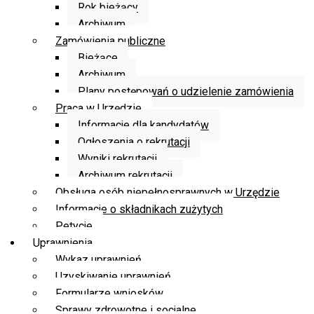
Rok bieżący
Archiwum
Zamówienia publiczne
Bieżące
Archiwum
Plany postępowań o udzielenie zamówienia
Praca w Urzędzie
Informacje dla kandydatów
Ogłoszenia o rekrutacji
Wyniki rekrutacji
Archiwum rekrutacji
Obsługa osób niepełnosprawnych w Urzędzie
Informacje o składnikach zużytych
Petycje
Uprawnienia
Wykaz uprawnień
Uzyskiwanie uprawnień
Formularze wniosków
Sprawy zdrowotne i socjalne