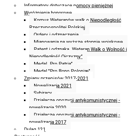
Informatory dotyczące pomocy pieniężnej
Wyróżnienia honorowe
Korpus Weteranów walk o Niepodległość
Rzeczypospolitej Polskiej
Ordery i odznaczenia
Mianowania na wyższe stopnie wojskowe
Patent i odznaka „Weteran Walk o Wolność i
Niepodległość Ojczyzny”
Medal „Pro Patria”
Medal "Pro Bono Poloniæ"
Zmiany przepisów 2017-2021
Nowelizacja 2021
Sybiracy
Działacze opozycji antykomunistycznej -
nowelizacja 2020
Działacze opozycji antykomunistycznej -
nowelizacja 2017
Dulag 121