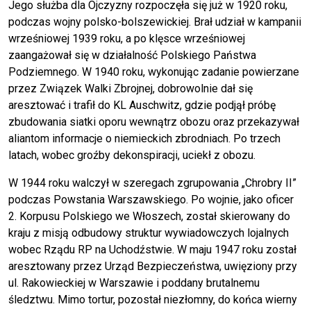
Jego służba dla Ojczyzny rozpoczęła się już w 1920 roku,
podczas wojny polsko-bolszewickiej. Brał udział w kampanii
wrześniowej 1939 roku, a po klęsce wrześniowej
zaangażował się w działalność Polskiego Państwa
Podziemnego. W 1940 roku, wykonując zadanie powierzane
przez Związek Walki Zbrojnej, dobrowolnie dał się
aresztować i trafił do KL Auschwitz, gdzie podjął próbę
zbudowania siatki oporu wewnątrz obozu oraz przekazywał
aliantom informacje o niemieckich zbrodniach. Po trzech
latach, wobec groźby dekonspiracji, uciekł z obozu.
W 1944 roku walczył w szeregach zgrupowania „Chrobry II”
podczas Powstania Warszawskiego. Po wojnie, jako oficer
2. Korpusu Polskiego we Włoszech, został skierowany do
kraju z misją odbudowy struktur wywiadowczych lojalnych
wobec Rządu RP na Uchodźstwie. W maju 1947 roku został
aresztowany przez Urząd Bezpieczeństwa, uwięziony przy
ul. Rakowieckiej w Warszawie i poddany brutalnemu
śledztwu. Mimo tortur, pozostał niezłomny, do końca wierny