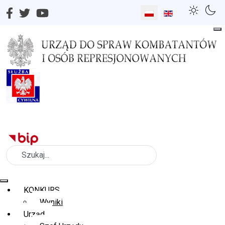
Wybierz swój język
Szukaj
KONKURS
Wyniki
Urząd