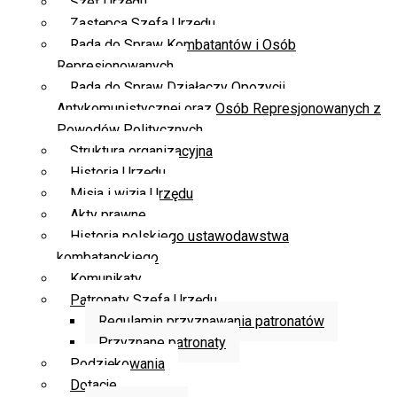
Szef Urzędu
Zastępca Szefa Urzędu
Rada do Spraw Kombatantów i Osób
Represjonowanych
Rada do Spraw Działaczy Opozycji
Antykomunistycznej oraz Osób Represjonowanych z
Powodów Politycznych
Struktura organizacyjna
Historia Urzędu
Misja i wizja Urzędu
Akty prawne
Historia polskiego ustawodawstwa
kombatanckiego
Komunikaty
Patronaty Szefa Urzędu
Regulamin przyznawania patronatów
Przyznane patronaty
Podziękowania
Dotacje