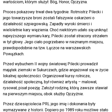
wartościom, którym służył: Bóg, Honor, Ojczyzna.
Proces pokazowy trwał dwa tygodnie. Rotmistrz Pilecki i
jego towarzysze broni zostali fałszywie oskarżeni o
działalność szpiegowską. Zapadły wyroki śmierci i
wieloletnie kary więzienia. Choć niektórym udało się uniknąć
najwyższego wymiaru kary, Pilecki został stracony strzałem
w tył głowy. Jego ciało pogrzebano w nieznanym miejscu,
prawdopodobnie na tzw. Łączce na warszawskich
Powązkach.
Przed wybuchem II wojny światowej Pilecki prowadził
majątek ziemski w Sukurczach, gdzie angażował się w życie
lokalnej społeczności. Organizował kursy rolnicze,
działalność społeczną, był również artystą – malował,
rysował, pisał poezję. Założył rodzinę, którą zawsze stawiał
na pierwszym miejscu, obok służby Ojczyźnie.
Przez dziesięciolecia PRL jego imię i dokonania były
wymazywane z historii. Dopiero po 1989 roku możliwe stało