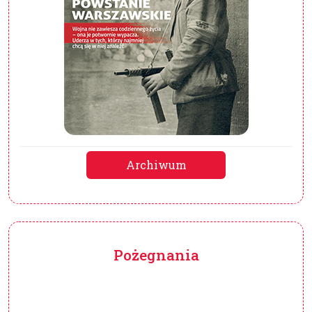
Archiwum
Pożegnania