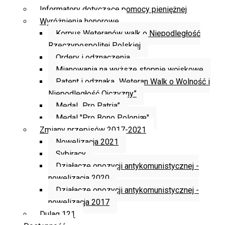
Informatory dotyczące pomocy pieniężnej
Wyróżnienia honorowe
Korpus Weteranów walk o Niepodległość
Rzeczypospolitej Polskiej
Ordery i odznaczenia
Mianowania na wyższe stopnie wojskowe
Patent i odznaka „Weteran Walk o Wolność i
Niepodległość Ojczyzny”
Medal „Pro Patria”
Medal "Pro Bono Poloniæ"
Zmiany przepisów 2017-2021
Nowelizacja 2021
Sybiracy
Działacze opozycji antykomunistycznej -
nowelizacja 2020
Działacze opozycji antykomunistycznej -
nowelizacja 2017
Dulag 121