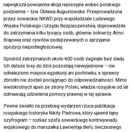
największa powojenna akcja represyjna wobec polskiego
podziemia – tzw. Obława Augustowska. Przeprowadzona
przez sowieckie NKWD przy współudziale Ludowego
Wojska Polskiego i Urzędu Bezpieczeństwa, doprowadziła
do zatrzymania kilku tysięcy osób, głównie żołnierzy Armii
Krajowej oraz cywilów podejrzewanych o sprzyjanie
opozycji niepodległościowej.
Spośród zatrzymanych około 600 osób zaginęło bez śladu.
Ich dalsze losy do dziś pozostają niewyjaśnione – nie
odnaleziono miejsca egzekucji ani pochówku, a sprawcy
zbrodni nie zostali pociągnięci do odpowiedzialności. Mimo
wielokrotnych apeli ze strony Polski, władze rosyjskie od lat
odmawiają udzielenia pomocy prawnej w tej sprawie.
Pewne światło na przebieg wydarzeń rzuca publikacja
rosyjskiego historyka Nikity Pietrowa, który ujawnił tajny
szyfrogram – rozkaz szefa sowieckiego kontrwywiadu
wojskowego do marszałka Ławrientija Berii, ówczesnego