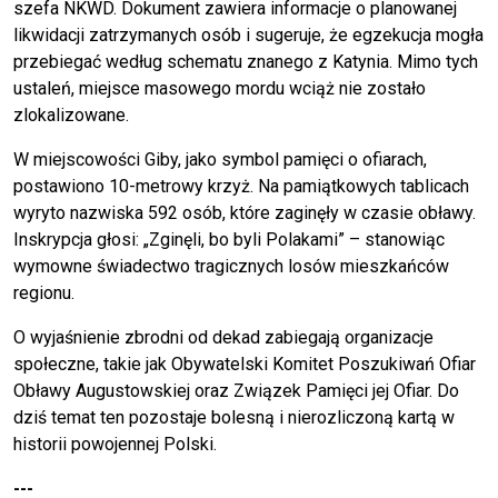
szefa NKWD. Dokument zawiera informacje o planowanej
likwidacji zatrzymanych osób i sugeruje, że egzekucja mogła
przebiegać według schematu znanego z Katynia. Mimo tych
ustaleń, miejsce masowego mordu wciąż nie zostało
zlokalizowane.
W miejscowości Giby, jako symbol pamięci o ofiarach,
postawiono 10-metrowy krzyż. Na pamiątkowych tablicach
wyryto nazwiska 592 osób, które zaginęły w czasie obławy.
Inskrypcja głosi: „Zginęli, bo byli Polakami” – stanowiąc
wymowne świadectwo tragicznych losów mieszkańców
regionu.
O wyjaśnienie zbrodni od dekad zabiegają organizacje
społeczne, takie jak Obywatelski Komitet Poszukiwań Ofiar
Obławy Augustowskiej oraz Związek Pamięci jej Ofiar. Do
dziś temat ten pozostaje bolesną i nierozliczoną kartą w
historii powojennej Polski.
---