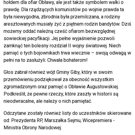
hołdem dla ofiar Obławy, ale jest także symbolem walki o
prawdę. Dla rządzących komunistów po wojnie prawda ta
była niewygodna, zbrodnia była przemilczana, a rodziny
aresztowanych musiały żyć z piętnem rodzin bandytów. Dziś
możemy oddać należną cześć ofiarom bezwzględnej
sowieckiej pacyfikacji. Jej pełne wyjaśnienie pozwoli
zamknąć ten bolesny rozdział II wojny światowej. Niech
pamięć o tych bojownikach trwa wiecznie – swoją odwagą w
pełni na to zasłużyli. Chwała bohaterom!
Głos zabrał również wójt Gminy Giby, który w swoim
przemówieniu podziękował za obecność wszystkim
zgromadzonym oraz pamięć o Obławie Augustowskiej.
Podkreślił, że pewne rzeczy, które zaszły w historii są
nieodwracalne, ale należy o nich pamiętać.
Odczytane zostały również listy do uczestników skierowane
od: Prezydenta RP, Marszałka Sejmu, Wicepremiera -
Ministra Obrony Narodowej.