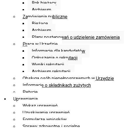
Rok bieżący
Archiwum
Zamówienia publiczne
Bieżące
Archiwum
Plany postępowań o udzielenie zamówienia
Praca w Urzędzie
Informacje dla kandydatów
Ogłoszenia o rekrutacji
Wyniki rekrutacji
Archiwum rekrutacji
Obsługa osób niepełnosprawnych w Urzędzie
Informacje o składnikach zużytych
Petycje
Uprawnienia
Wykaz uprawnień
Uzyskiwanie uprawnień
Formularze wniosków
Sprawy zdrowotne i socjalne