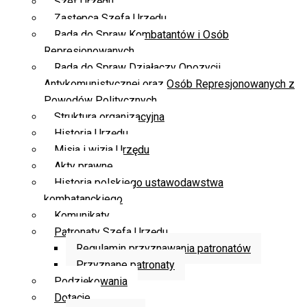
Szef Urzędu
Zastępca Szefa Urzędu
Rada do Spraw Kombatantów i Osób
Represjonowanych
Rada do Spraw Działaczy Opozycji
Antykomunistycznej oraz Osób Represjonowanych z
Powodów Politycznych
Struktura organizacyjna
Historia Urzędu
Misja i wizja Urzędu
Akty prawne
Historia polskiego ustawodawstwa
kombatanckiego
Komunikaty
Patronaty Szefa Urzędu
Regulamin przyznawania patronatów
Przyznane patronaty
Podziękowania
Dotacje