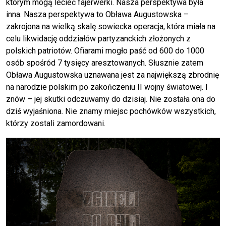
którym mogą lecieć fajerwerki. Nasza perspektywa była
inna. Nasza perspektywa to Obława Augustowska –
zakrojona na wielką skalę sowiecka operacja, która miała na
celu likwidację oddziałów partyzanckich złożonych z
polskich patriotów. Ofiarami mogło paść od 600 do 1000
osób spośród 7 tysięcy aresztowanych. Słusznie zatem
Obława Augustowska uznawana jest za największą zbrodnię
na narodzie polskim po zakończeniu II wojny światowej. I
znów – jej skutki odczuwamy do dzisiaj. Nie została ona do
dziś wyjaśniona. Nie znamy miejsc pochówków wszystkich,
którzy zostali zamordowani.