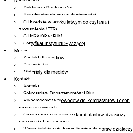
Dostępność
Deklaracja Dostępności
Koordynator do spraw dostępności
O Urzędzie w języku łatwym do czytania i
zrozumienia (ETR)
O UdSKiOR w PJM
Certyfikat Instytucji Słyszącej
Media
Kontakt dla mediów
Zapowiedzi
Materiały dla mediów
Kontakt
Kontakt
Sekretariaty Departamentów i Biur
Pełnomocnicy wojewodów ds. kombatantów i osób
represjonowanych
Organizacje zrzeszające kombatantów, działaczy
opozycji i ofiary represji
Wojewódzkie rady konsultacyjne do spraw działaczy