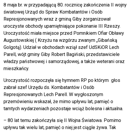
8 maja br. w przypadającą 80. rocznicę zakończenia II wojny
światowej Urząd do Spraw Kombatantów i Osób
Represjonowanych wraz z gminą Giby zorganizował
uroczyste obchody upamiętniające pokonanie III Rzeszy.
Uroczystość miała miejsce przed Pomnikiem Ofiar Obławy
Augustowskiej ( Krzyżu na wzgórzu zwanym „Gibańską
Golgotą). Udział w obchodach wziął szef UdSKiOR Lech
Parell, wójt gminy Giby Robert Bagiński, przedstawiciele
władzy państwowej i samorządowej, a także weterani oraz
mieszkańcy.
Uroczystość rozpoczęła się hymnem RP po którym głos
zabrał szef Urzędu ds. Kombatantów i Osób
Represjonowanych Lech Parell. W wygłoszonym
przemówieniu wskazał, że mimo upływu lat, pamięć o
tamtych wydarzeniach pozostaje wciąż bolesna i aktualna.
– 80 lat temu zakończyła się II Wojna Światowa. Pomimo
upływu tak wielu lat, pamięć o niej jest ciągle żywa. Tak