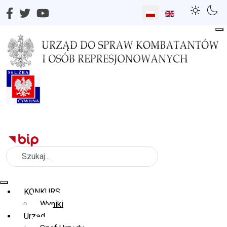
Wybierz swój język
Szukaj
KONKURS
Wyniki
Urząd