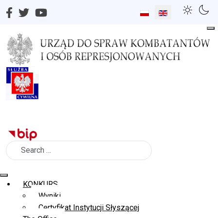
Select your language
Search
KONKURS
Wyniki
Certyfikat Instytucji Słyszącej