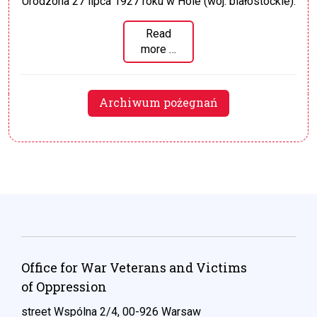
Urodzona 27 lipca 1927 roku w Hole (woj. białostockie).
Read
more …
Archiwum pożegnań
Office for War Veterans and Victims
of Oppression
street Wspólna 2/4, 00-926 Warsaw