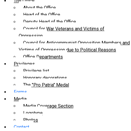
The Office
About the Office
Head of the Office
Deputy Head of the Office
Council for War Veterans and Victims of
Oppression
Council for Anticommunist Opposition Members and
Victims of Oppression due to Political Reasons
Office Departments
Privileges
Privilege list
Honorary decorations
The "Pro Patria" Medal
Forms
Media
Media Coverage Section
Logotype
Photos
Contact