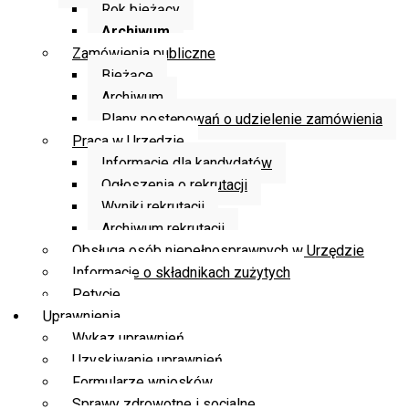
Rok bieżący
Archiwum
Zamówienia publiczne
Bieżące
Archiwum
Plany postępowań o udzielenie zamówienia
Praca w Urzędzie
Informacje dla kandydatów
Ogłoszenia o rekrutacji
Wyniki rekrutacji
Archiwum rekrutacji
Obsługa osób niepełnosprawnych w Urzędzie
Informacje o składnikach zużytych
Petycje
Uprawnienia
Wykaz uprawnień
Uzyskiwanie uprawnień
Formularze wniosków
Sprawy zdrowotne i socjalne