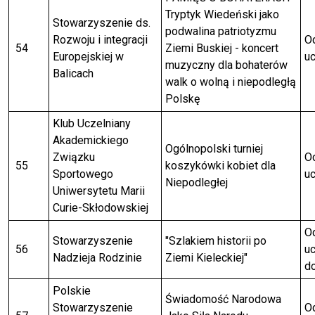
Tryptyk Wiedeński jako
Stowarzyszenie ds.
podwalina patriotyzmu
Rozwoju i integracji
Od
54
Ziemi Buskiej - koncert
Europejskiej w
uc
muzyczny dla bohaterów
Balicach
walk o wolną i niepodległą
Polskę
Klub Uczelniany
Akademickiego
Ogólnopolski turniej
Związku
Od
55
koszykówki kobiet dla
Sportowego
uc
Niepodległej
Uniwersytetu Marii
Curie-Skłodowskiej
Od
Stowarzyszenie
"Szlakiem historii po
56
uc
Nadzieja Rodzinie
Ziemi Kieleckiej"
do
Polskie
Świadomość Narodowa
Stowarzyszenie
Od