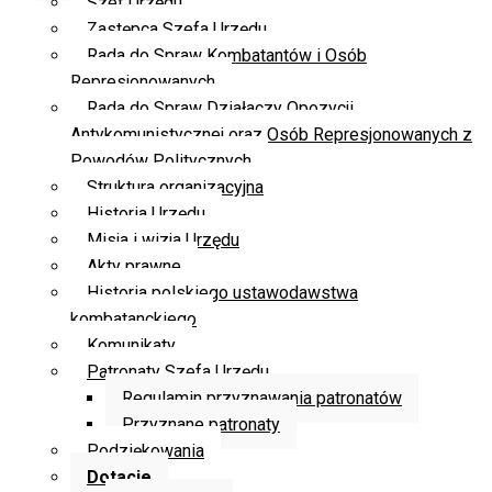
Szef Urzędu
Zastępca Szefa Urzędu
Rada do Spraw Kombatantów i Osób
Represjonowanych
Rada do Spraw Działaczy Opozycji
Antykomunistycznej oraz Osób Represjonowanych z
Powodów Politycznych
Struktura organizacyjna
Historia Urzędu
Misja i wizja Urzędu
Akty prawne
Historia polskiego ustawodawstwa
kombatanckiego
Komunikaty
Patronaty Szefa Urzędu
Regulamin przyznawania patronatów
Przyznane patronaty
Podziękowania
Dotacje