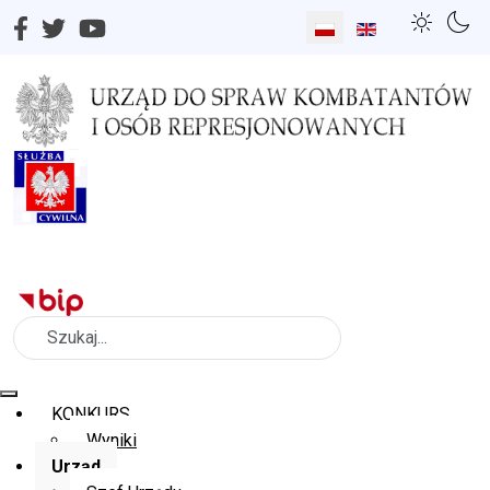
Wybierz swój język
Szukaj
KONKURS
Wyniki
Urząd