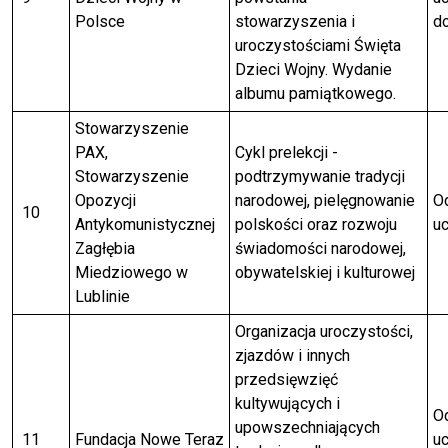
Polsce
stowarzyszenia i
do
uroczystościami Święta
Dzieci Wojny. Wydanie
albumu pamiątkowego.
Stowarzyszenie
PAX,
Cykl prelekcji -
Stowarzyszenie
podtrzymywanie tradycji
Opozycji
narodowej, pielęgnowanie
Od
10
Antykomunistycznej
polskości oraz rozwoju
uc
Zagłębia
świadomości narodowej,
Miedziowego w
obywatelskiej i kulturowej
Lublinie
Organizacja uroczystości,
zjazdów i innych
przedsięwzięć
kultywujących i
Od
upowszechniających
11
Fundacja Nowe Teraz
uc