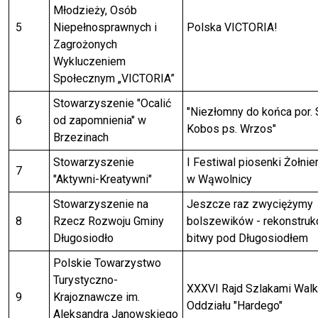
Młodzieży, Osób
5
Niepełnosprawnych i
Polska VICTORIA!
Zagrożonych
Wykluczeniem
Społecznym „VICTORIA”
Stowarzyszenie "Ocalić
"Niezłomny do końca por. 
6
od zapomnienia" w
Kobos ps. Wrzos"
Brzezinach
Stowarzyszenie
I Festiwal piosenki Żołnier
7
"Aktywni-Kreatywni"
w Wąwolnicy
Stowarzyszenie na
Jeszcze raz zwyciężymy
8
Rzecz Rozwoju Gminy
bolszewików - rekonstruk
Długosiodło
bitwy pod Długosiodłem
Polskie Towarzystwo
Turystyczno-
XXXVI Rajd Szlakami Walk
9
Krajoznawcze im.
Oddziału "Hardego"
Aleksandra Janowskiego