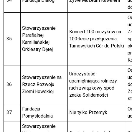
34
Fundacja Dialog
Żywe Muzeum Kawalerii
uc
do
Od
uc
Stowarzyszenie
Koncert 100 muzyków na
Z
Parafialnej
35
100-lecie przyłączenia
s
Kamiliańskiej
Tarnowskich Gór do Polski
o
Orkiestry Dętej
p
Ko
Od
Uroczystość
Stowarzyszenie na
uc
upamiętniająca rolniczy
36
Rzecz Rozwoju
do
ruch związkowy spod
Ziemi Iłowskiej
Zd
znaku Solidarności
st
Fundacja
Od
37
Nie tylko Przemyk
Pomysłodalnia
uc
Stowarzyszenie