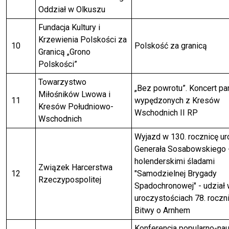
Oddział w Olkuszu
Fundacja Kultury i
Krzewienia Polskości za
10
Polskość za granicą
Granicą „Grono
Polskości”
Towarzystwo
„Bez powrotu”. Koncert pa
Miłośników Lwowa i
11
wypędzonych z Kresów
Kresów Południowo-
Wschodnich II RP
Wschodnich
Wyjazd w 130. rocznicę ur
Generała Sosabowskiego 
holenderskimi śladami
Związek Harcerstwa
12
"Samodzielnej Brygady
Rzeczypospolitej
Spadochronowej" - udział
uroczystościach 78. roczn
Bitwy o Arnhem
Konferencja popularno-na