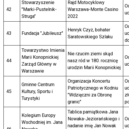
Stowarzyszenie
Rajd Motocyklowy
Od
42
"Marki-Pustelnik-
Warszawa-Monte Casino
uc
Struga"
2022
Od
Henryk Czyż, bohater
43
Fundacja "Jubileusz"
uc
Saratowskiego Szlaku
do
Towarzystwo Imienia
Nie rzucim ziemi skąd
Marii Konopnickiej
Od
44
nasz ród w 180. rocznicę
Zarząd Główny w
uc
urodzin Marii Konopnickiej
Warszawie
Organizacja Koncertu
Od
Gminne Centrum
Patriotycznego w Kodniu
uc
45
Kultury, Sportu i
"Wdzięczni za Obronę
z
Turystyki
granic"
p
Tablica pamiątkowa Jana
Kolegium Europy
Nowaka-Jeziorańskiego i
Od
Wschodniej im. Jana
nadanie imię Jan Nowak
uc