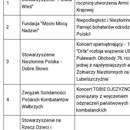
1
rocznicę utworzenia Armii
Wieś"
Krajowej
Niepodległość i Niezłomn
Fundacja "Mocni Mocą
2
Pamięć bohaterów odrodz
Nadziei"
Polski!
Koncert upamiętniający - 
"Orlik" rozbija więzienie U
Stowarzyszenie
Puławach. Obchody 76. ro
3
Niezłomna Polska -
jednej z najsłynniejszych a
Dobre Słowo
Żołnierzy Niezłomnych na
Lubelszczyźnie
Koncert TOBIE OJCZYZN
Związek Solidarności
powiązany z wręczeniem
4
Polskich Kombatantów
odznaczeń państwowych 
Wałbrzych
kombatanckich
Stowarzyszenie na
Rzecz Dzieci i