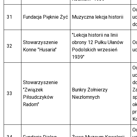
Od
31
Fundacja Pięknie Żyć
Muzyczna lekcja historii
uc
do
"Lekcja historii na linii
Stowarzyszenie
obrony 12 Pułku Ułanów
Od
32
Konne "Husaria"
Podolskich wrzesień
uc
1939"
Od
uc
Stowarzyszenie
do
"Związek
Bunkry Żołnierzy
Z
33
Piłsudczyków
Niezłomnych
s
Radom"
o
p
Ko
Od