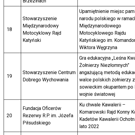
Brzezinach
Upamiętnienie miejsc pami
Stowarzyszenie
narodu polskiego w ramac
Międzynarodowy
Międzynarodowego
18
Motocyklowy Rajd
Motocyklowego Rajdu
Katyński
Katyńskiego im. Komando
Wiktora Węgrzyna
Gra edukacyjna „Leśna Kw
Żołnierzy Niezłomnych”
Stowarzyszenie Centrum
angażującą metodą edukac
19
Dobrego Wychowania
walce polskich żołnierzy z
sowieckim okupantem po 
wojnie światowej
Ku chwale Kawalerii –
Fundacja Oficerów
Komarowski Rajd Konny K
20
Rezerwy R.P. im. Józefa
Kadetów Kawalerii Ochotn
Piłsudskiego
lato 2022