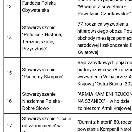
Fundacja Polska
13
"W walce z sowietami -
Obywatelska
Powstanie Czortkowskie"
77. rocznica wyzwolenia
Stowarzyszenie
hitlerowskiego obozu Potu
"Potulice - Historia,
14
obchody miesiąca pamięc
Teraźniejszość,
narodowej i zakończenia I
Przyszłość"
światowej
Rajd zabytkowych pojazd
Stowarzyszenie
historycznych w 78. roczn
15
"Pancerny Skorpion"
wyzwolenia Wilna przez A
Krajową "Ostra Brama- 2022
Stowarzyszenie
"ARMIA KAMIENI RZUCO
16
Niezłomna Polska -
NA SZANIEC" - w hołdzie
Dobre Słowo
żołnierzom Armii Krajowej
Stowarzyszenie "Ocalić
"Dumni z historii" 80. rocz
17
od zapomnienia" w
powstania Kompanii Narol