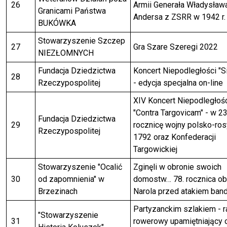
26
Armii Generała Władysław
Granicami Państwa
Andersa z ZSRR w 1942 r.
BUKÓWKA
Stowarzyszenie Szczep
27
Gra Szare Szeregi 2022
NIEZŁOMNYCH
Fundacja Dziedzictwa
Koncert Niepodległości "Si
28
Rzeczypospolitej
- edycja specjalna on-line
XIV Koncert Niepodległoś
"Contra Targovicam" - w 23
Fundacja Dziedzictwa
29
rocznicę wojny polsko-ros
Rzeczypospolitej
1792 oraz Konfederacji
Targowickiej
Stowarzyszenie "Ocalić
Zginęli w obronie swoich
30
od zapomnienia" w
domostw… 78. rocznica ob
Brzezinach
Narola przed atakiem ban
Partyzanckim szlakiem - r
"Stowarzyszenie
31
rowerowy upamiętniający 