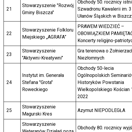
Obchody 50. rocznicy istni
Stowarzyszenie "Rozwój
21
Szwadronu Kawalerii im. 3
Gminy Biszcza"
Ułanów Śląskich w Biszcz
PRAWEM WIEDZIEĆ –
Stowarzyszenie Folkloru
22
OBOWIĄZKIEM PAMIĘTAĆ
Miejskiego „AGRAFA”
Koncerty religijno-patriot
Stowarzyszenie
Gra terenowa o Żołnierzac
23
"Aktywni-Kreatywni"
Niezłomnych
Obchody 50-lecia
Instytut im. Generała
Ogólnopolskich Seminari
24
Stefana "Grota"
Historyków Powstania
Roweckiego
Wielkopolskiego Kościan 
2022
Stowarzyszenie
25
Azymut NIEPODLEGŁA
Magurski Kres
Stowarzyszenie
Obchody 80. rocznicy wyjś
Weteranów Działań poza