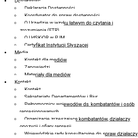
Dostępność
Deklaracja Dostępności
Koordynator do spraw dostępności
O Urzędzie w języku łatwym do czytania i
zrozumienia (ETR)
O UdSKiOR w PJM
Certyfikat Instytucji Słyszącej
Media
Kontakt dla mediów
Zapowiedzi
Materiały dla mediów
Kontakt
Kontakt
Sekretariaty Departamentów i Biur
Pełnomocnicy wojewodów ds. kombatantów i osób
represjonowanych
Organizacje zrzeszające kombatantów, działaczy
opozycji i ofiary represji
Wojewódzkie rady konsultacyjne do spraw działaczy