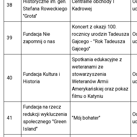
Historyczne im. gen.
Centralne obchody I
Od
38
Stefana Roweckiego
Kadrowej
uc
"Grota"
Koncert z okazji 100.
Fundacja Nie
rocznicy urodzin Tadeusza
Od
39
zapomnij o nas
Gajcego - "Rok Tadeusza
uc
Gajcego"
Spotkania edukacyjne z
weteranami ze
Fundacja Kultura i
stowarzyszenia
Od
40
Historia
Weteranów Armii
uc
Amerykańskiej oraz pokaz
filmu o Katyniu
Fundacja na rzecz
redukcji wykluczenia
Od
41
"Mój bohater"
społecznego "Green
uc
Island"