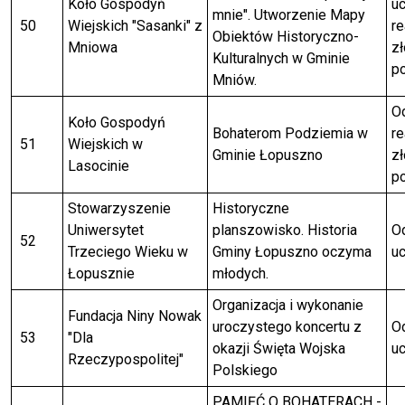
Koło Gospodyń
uc
mnie". Utworzenie Mapy
50
Wiejskich "Sasanki" z
re
Obiektów Historyczno-
Mniowa
z
Kulturalnych w Gminie
p
Mniów.
Od
Koło Gospodyń
Bohaterom Podziemia w
re
51
Wiejskich w
Gminie Łopuszno
z
Lasocinie
p
Stowarzyszenie
Historyczne
Uniwersytet
planszowisko. Historia
Od
52
Trzeciego Wieku w
Gminy Łopuszno oczyma
uc
Łopusznie
młodych.
Organizacja i wykonanie
Fundacja Niny Nowak
uroczystego koncertu z
Od
53
"Dla
okazji Święta Wojska
uc
Rzeczypospolitej"
Polskiego
PAMIĘĆ O BOHATERACH -