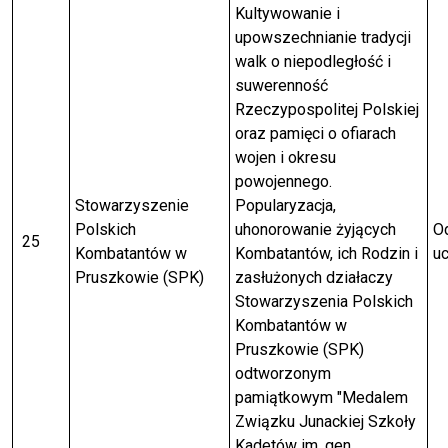
Kultywowanie i
upowszechnianie tradycji
walk o niepodległość i
suwerenność
Rzeczypospolitej Polskiej
oraz pamięci o ofiarach
wojen i okresu
powojennego.
Stowarzyszenie
Popularyzacja,
Polskich
uhonorowanie żyjących
Od
25
Kombatantów w
Kombatantów, ich Rodzin i
uc
Pruszkowie (SPK)
zasłużonych działaczy
Stowarzyszenia Polskich
Kombatantów w
Pruszkowie (SPK)
odtworzonym
pamiątkowym "Medalem
Związku Junackiej Szkoły
Kadetów im. gen.