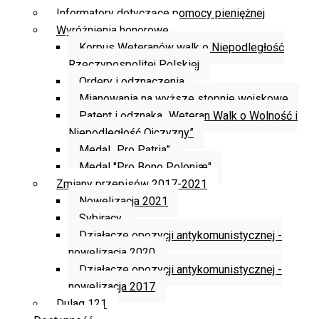
Informatory dotyczące pomocy pieniężnej
Wyróżnienia honorowe
Korpus Weteranów walk o Niepodległość
Rzeczypospolitej Polskiej
Ordery i odznaczenia
Mianowania na wyższe stopnie wojskowe
Patent i odznaka „Weteran Walk o Wolność i
Niepodległość Ojczyzny”
Medal „Pro Patria”
Medal "Pro Bono Poloniæ"
Zmiany przepisów 2017-2021
Nowelizacja 2021
Sybiracy
Działacze opozycji antykomunistycznej -
nowelizacja 2020
Działacze opozycji antykomunistycznej -
nowelizacja 2017
Dulag 121