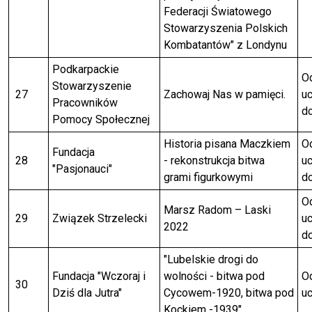
Federacji Światowego
Stowarzyszenia Polskich
Kombatantów" z Londynu
Podkarpackie
Od
Stowarzyszenie
27
Zachowaj Nas w pamięci.
uc
Pracowników
do
Pomocy Społecznej
Historia pisana Maczkiem
Od
Fundacja
28
- rekonstrukcja bitwa
uc
"Pasjonauci"
grami figurkowymi
do
Od
Marsz Radom – Laski
29
Związek Strzelecki
uc
2022
do
"Lubelskie drogi do
Fundacja "Wczoraj i
wolności - bitwa pod
Od
30
Dziś dla Jutra"
Cycowem-1920, bitwa pod
uc
Kockiem -1939"