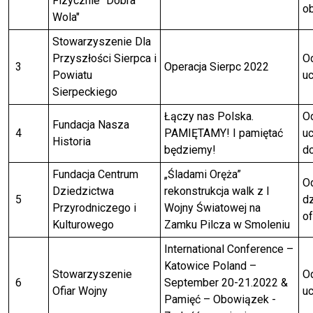
Fizycznie "Dobra
ob
Wola"
Stowarzyszenie Dla
Przyszłości Sierpca i
Od
3
Operacja Sierpc 2022
Powiatu
uc
Sierpeckiego
Łączy nas Polska.
Od
Fundacja Nasza
4
PAMIĘTAMY! I pamiętać
uc
Historia
będziemy!
do
Fundacja Centrum
„Śladami Oręża”
O
Dziedzictwa
rekonstrukcja walk z I
5
dz
Przyrodniczego i
Wojny Światowej na
of
Kulturowego
Zamku Pilcza w Smoleniu
International Conference –
Katowice Poland –
Stowarzyszenie
Od
6
September 20-21.2022 &
Ofiar Wojny
uc
Pamięć – Obowiązek -