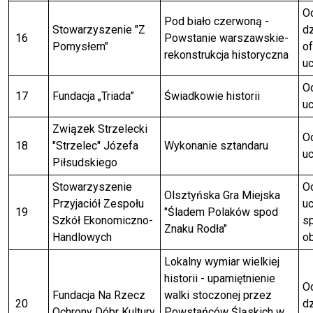
O
Pod biało czerwoną -
Stowarzyszenie "Z
dz
16
Powstanie warszawskie-
Pomysłem"
of
rekonstrukcja historyczna
uc
Od
17
Fundacja „Triada”
Świadkowie historii
uc
Związek Strzelecki
Od
18
"Strzelec" Józefa
Wykonanie sztandaru
uc
Piłsudskiego
Stowarzyszenie
Od
Olsztyńska Gra Miejska
Przyjaciół Zespołu
uc
19
"Śladem Polaków spod
Szkół Ekonomiczno-
s
Znaku Rodła"
Handlowych
ob
Lokalny wymiar wielkiej
historii - upamiętnienie
O
Fundacja Na Rzecz
walki stoczonej przez
20
dz
Ochrony Dóbr Kultury
Powstańców Śląskich w