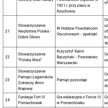
of
1921 r. przy placu w
Rzuchowie
Od
Stowarzyszenie
uc
W Hołdzie Powstańcom
21
Niezłomna Polska -
of
Styczniowym - spektakl
Dobre Słowo
ko
sp
Krzysztof Kamil
Stowarzyszenie
Od
22
Baczyński - Powstaniec
"Polska Wieś"
uc
Warszawski
Stowarzyszenie
Od
Pamięci Łagierników
23
Pamięć pozostaje
uc
Żołnierzy Armii
do
Krajowej
Fundacja Fort III
Gra edukacyjna o Forcie III
Od
24
Pomiechówek
w Pomiechówku
uc