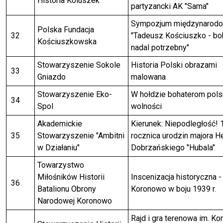
Historia Koluszek"
partyzancki AK "Sama"
Sympozjum międzynarod
Polska Fundacja
32
"Tadeusz Kościuszko - bo
Kościuszkowska
nadal potrzebny"
Stowarzyszenie Sokole
Historia Polski obrazami
33
Gniazdo
malowana
Stowarzyszenie Eko-
W hołdzie bohaterom pols
34
Spol
wolności
Akademickie
Kierunek: Niepodległość! 
35
Stowarzyszenie "Ambitni
rocznica urodzin majora H
w Działaniu"
Dobrzańskiego "Hubala"
Towarzystwo
Miłośników Historii
Inscenizacja historyczna -
36
Batalionu Obrony
Koronowo w boju 1939 r.
Narodowej Koronowo
Rajd i gra terenowa im. K