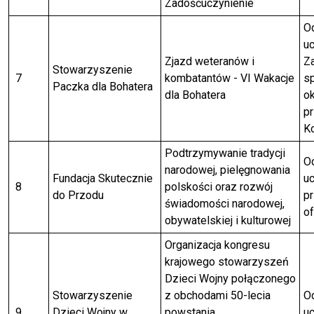
Zadośćuczynienie
Od
uc
Zjazd weteranów i
Z
Stowarzyszenie
7
kombatantów - VI Wakacje
s
Paczka dla Bohatera
dla Bohatera
o
p
Ko
Podtrzymywanie tradycji
Od
narodowej, pielęgnowania
Fundacja Skutecznie
uc
8
polskości oraz rozwój
do Przodu
p
świadomości narodowej,
of
obywatelskiej i kulturowej
Organizacja kongresu
krajowego stowarzyszeń
Dzieci Wojny połączonego
Stowarzyszenie
z obchodami 50-lecia
Od
9
Dzieci Wojny w
powstania
uc