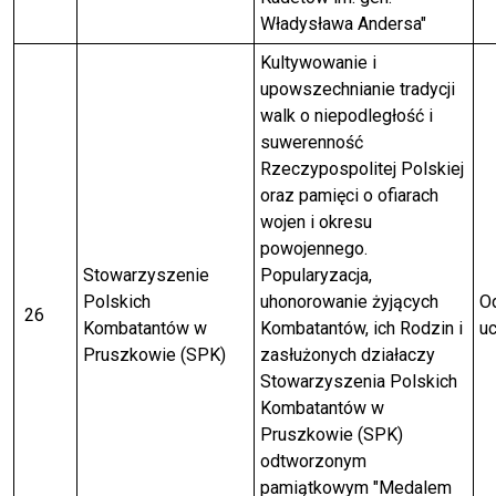
Władysława Andersa"
Kultywowanie i
upowszechnianie tradycji
walk o niepodległość i
suwerenność
Rzeczypospolitej Polskiej
oraz pamięci o ofiarach
wojen i okresu
powojennego.
Stowarzyszenie
Popularyzacja,
Polskich
uhonorowanie żyjących
Od
26
Kombatantów w
Kombatantów, ich Rodzin i
uc
Pruszkowie (SPK)
zasłużonych działaczy
Stowarzyszenia Polskich
Kombatantów w
Pruszkowie (SPK)
odtworzonym
pamiątkowym "Medalem