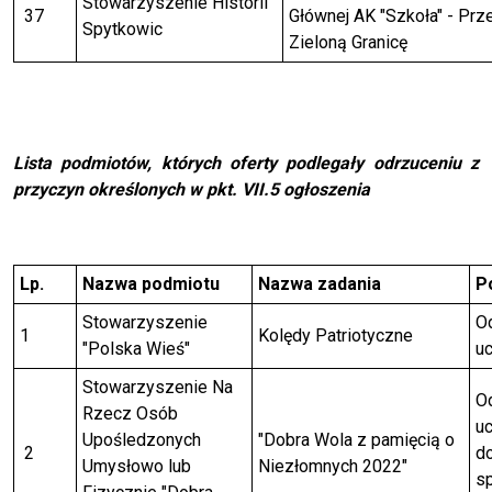
Stowarzyszenie Historii
37
Głównej AK "Szkoła" - Prz
Spytkowic
Zieloną Granicę
Lista podmiotów, których oferty podlegały odrzuceniu z
przyczyn określonych w pkt. VII.5 ogłoszenia
Lp.
Nazwa podmiotu
Nazwa zadania
P
Stowarzyszenie
Od
1
Kolędy Patriotyczne
"Polska Wieś"
uc
Stowarzyszenie Na
Od
Rzecz Osób
uc
Upośledzonych
"Dobra Wola z pamięcią o
2
do
Umysłowo lub
Niezłomnych 2022"
s