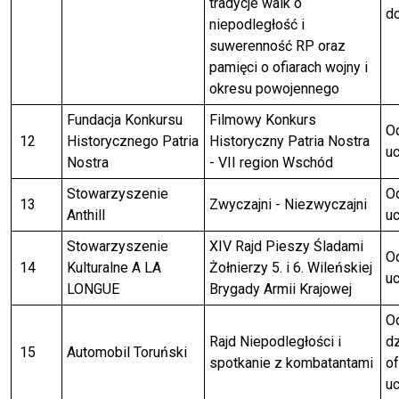
tradycje walk o
do
niepodległość i
suwerenność RP oraz
pamięci o ofiarach wojny i
okresu powojennego
Fundacja Konkursu
Filmowy Konkurs
Od
12
Historycznego Patria
Historyczny Patria Nostra
uc
Nostra
- VII region Wschód
Stowarzyszenie
Od
13
Zwyczajni - Niezwyczajni
Anthill
uc
Stowarzyszenie
XIV Rajd Pieszy Śladami
Od
14
Kulturalne A LA
Żołnierzy 5. i 6. Wileńskiej
uc
LONGUE
Brygady Armii Krajowej
O
Rajd Niepodległości i
dz
15
Automobil Toruński
spotkanie z kombatantami
of
uc