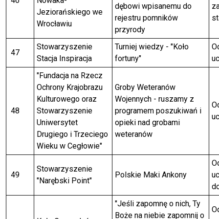
46
Nowaka-
dębowi wpisanemu do
za
Jeziorańskiego we
rejestru pomników
st
Wrocławiu
przyrody
Stowarzyszenie
Turniej wiedzy - "Koło
Od
47
Stacja Inspiracja
fortuny"
uc
"Fundacja na Rzecz
Ochrony Krajobrazu
Groby Weteranów
Kulturowego oraz
Wojennych - ruszamy z
Od
48
Stowarzyszenie
programem poszukiwań i
uc
Uniwersytet
opieki nad grobami
Drugiego i Trzeciego
weteranów
Wieku w Cegłowie"
Od
Stowarzyszenie
49
Polskie Maki Ankony
uc
"Narębski Point"
do
"Jeśli zapomnę o nich, Ty
Od
Boże na niebie zapomnij o