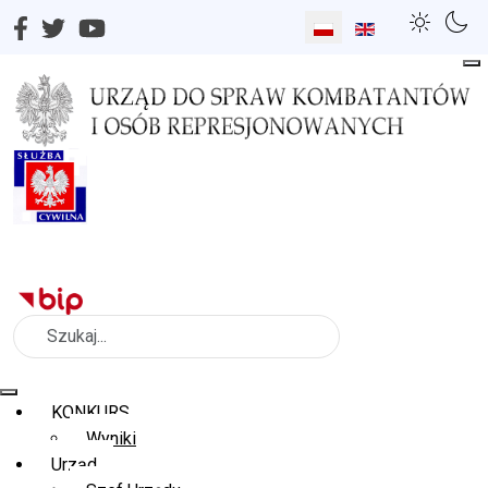
Wybierz swój język
Szukaj
KONKURS
Wyniki
Urząd