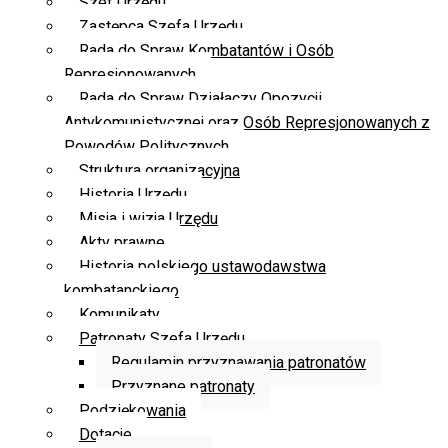
Szef Urzędu
Zastępca Szefa Urzędu
Rada do Spraw Kombatantów i Osób
Represjonowanych
Rada do Spraw Działaczy Opozycji
Antykomunistycznej oraz Osób Represjonowanych z
Powodów Politycznych
Struktura organizacyjna
Historia Urzędu
Misja i wizja Urzędu
Akty prawne
Historia polskiego ustawodawstwa
kombatanckiego
Komunikaty
Patronaty Szefa Urzędu
Regulamin przyznawania patronatów
Przyznane patronaty
Podziękowania
Dotacje