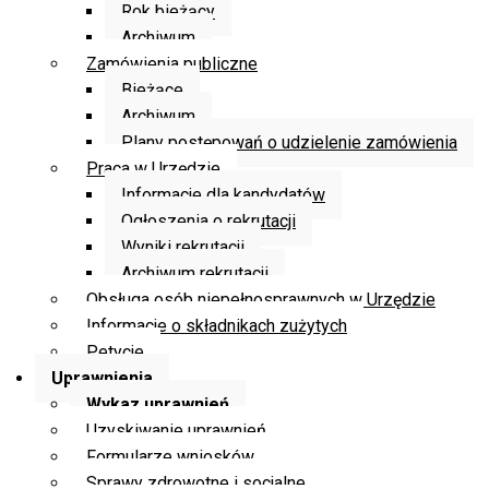
Rok bieżący
Archiwum
Zamówienia publiczne
Bieżące
Archiwum
Plany postępowań o udzielenie zamówienia
Praca w Urzędzie
Informacje dla kandydatów
Ogłoszenia o rekrutacji
Wyniki rekrutacji
Archiwum rekrutacji
Obsługa osób niepełnosprawnych w Urzędzie
Informacje o składnikach zużytych
Petycje
Uprawnienia
Wykaz uprawnień
Uzyskiwanie uprawnień
Formularze wniosków
Sprawy zdrowotne i socjalne