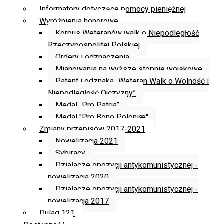
Informatory dotyczące pomocy pieniężnej
Wyróżnienia honorowe
Korpus Weteranów walk o Niepodległość
Rzeczypospolitej Polskiej
Ordery i odznaczenia
Mianowania na wyższe stopnie wojskowe
Patent i odznaka „Weteran Walk o Wolność i
Niepodległość Ojczyzny”
Medal „Pro Patria”
Medal "Pro Bono Poloniæ"
Zmiany przepisów 2017-2021
Nowelizacja 2021
Sybiracy
Działacze opozycji antykomunistycznej -
nowelizacja 2020
Działacze opozycji antykomunistycznej -
nowelizacja 2017
Dulag 121