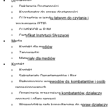
Dostępność
Deklaracja Dostępności
Koordynator do spraw dostępności
O Urzędzie w języku łatwym do czytania i
zrozumienia (ETR)
O UdSKiOR w PJM
Certyfikat Instytucji Słyszącej
Media
Kontakt dla mediów
Zapowiedzi
Materiały dla mediów
Kontakt
Kontakt
Sekretariaty Departamentów i Biur
Pełnomocnicy wojewodów ds. kombatantów i osób
represjonowanych
Organizacje zrzeszające kombatantów, działaczy
opozycji i ofiary represji
Wojewódzkie rady konsultacyjne do spraw działaczy