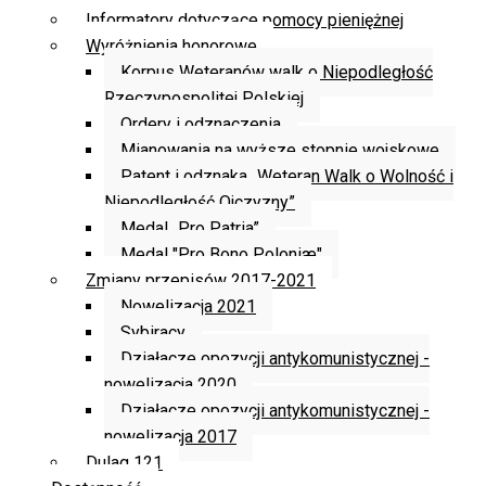
Informatory dotyczące pomocy pieniężnej
Wyróżnienia honorowe
Korpus Weteranów walk o Niepodległość
Rzeczypospolitej Polskiej
Ordery i odznaczenia
Mianowania na wyższe stopnie wojskowe
Patent i odznaka „Weteran Walk o Wolność i
Niepodległość Ojczyzny”
Medal „Pro Patria”
Medal "Pro Bono Poloniæ"
Zmiany przepisów 2017-2021
Nowelizacja 2021
Sybiracy
Działacze opozycji antykomunistycznej -
nowelizacja 2020
Działacze opozycji antykomunistycznej -
nowelizacja 2017
Dulag 121