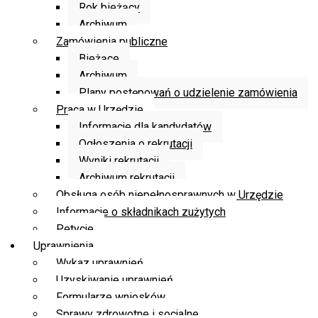
Rok bieżący
Archiwum
Zamówienia publiczne
Bieżące
Archiwum
Plany postępowań o udzielenie zamówienia
Praca w Urzędzie
Informacje dla kandydatów
Ogłoszenia o rekrutacji
Wyniki rekrutacji
Archiwum rekrutacji
Obsługa osób niepełnosprawnych w Urzędzie
Informacje o składnikach zużytych
Petycje
Uprawnienia
Wykaz uprawnień
Uzyskiwanie uprawnień
Formularze wniosków
Sprawy zdrowotne i socjalne