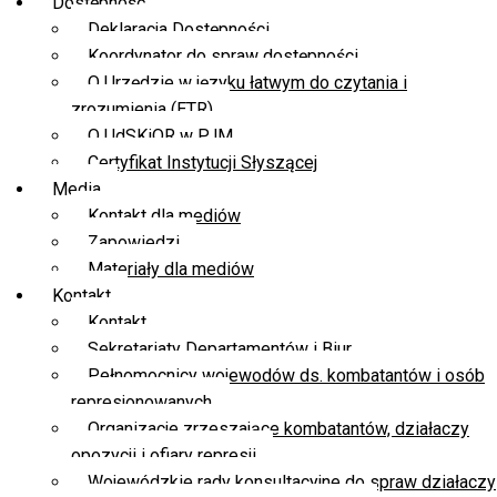
Dostępność
Deklaracja Dostępności
Koordynator do spraw dostępności
O Urzędzie w języku łatwym do czytania i
zrozumienia (ETR)
O UdSKiOR w PJM
Certyfikat Instytucji Słyszącej
Media
Kontakt dla mediów
Zapowiedzi
Materiały dla mediów
Kontakt
Kontakt
Sekretariaty Departamentów i Biur
Pełnomocnicy wojewodów ds. kombatantów i osób
represjonowanych
Organizacje zrzeszające kombatantów, działaczy
opozycji i ofiary represji
Wojewódzkie rady konsultacyjne do spraw działaczy