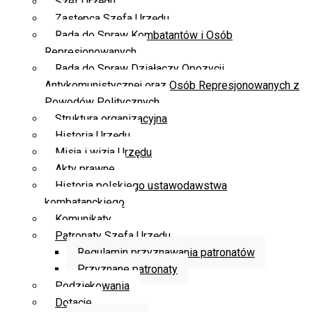
Szef Urzędu
Zastępca Szefa Urzędu
Rada do Spraw Kombatantów i Osób
Represjonowanych
Rada do Spraw Działaczy Opozycji
Antykomunistycznej oraz Osób Represjonowanych z
Powodów Politycznych
Struktura organizacyjna
Historia Urzędu
Misja i wizja Urzędu
Akty prawne
Historia polskiego ustawodawstwa
kombatanckiego
Komunikaty
Patronaty Szefa Urzędu
Regulamin przyznawania patronatów
Przyznane patronaty
Podziękowania
Dotacje