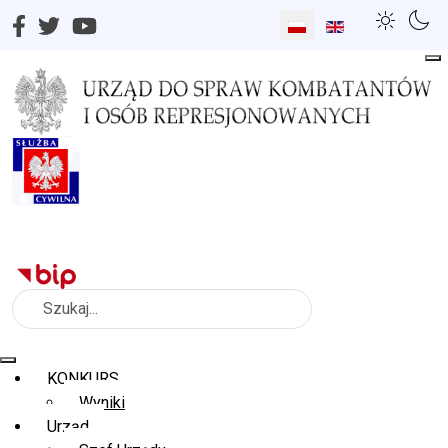
Wybierz swój język
Szukaj
KONKURS
Wyniki
Urząd